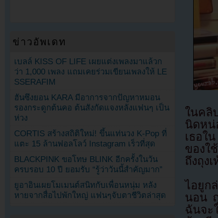
ข่าวอัพเดท
เบลล์ KISS OF LIFE เผยแต่งเพลงมาแล้วก
ว่า 1,000 เพลง แถมเคยร่วมเขียนเพลงให้ LE
SSERAFIM
ฮันซึงยอน KARA มีอาการจากปัญหาหมอน
รองกระดูกต้นคอ ต้นสังกัดแจงหลังแฟนๆ เป็น
ในคลิป
ห่วง
นิดหน่
CORTIS สร้างสถิติใหม่! ขึ้นแท่นวง K-Pop ที่
เธอใน
แตะ 15 ล้านฟอลโลว์ Instagram เร็วที่สุด
ของใช้
ถึงถุงเ
BLACKPINK ขอโทษ BLINK อีกครั้งในวัน
ครบรอบ 10 ปี ยอมรับ “รู้ว่าวันนี้สำคัญมาก”
ไอยูกล
ยูอาอินเผยโมเมนต์สนิทกับเพื่อนหนุ่ม หลัง
หายจากสื่อไปพักใหญ่ แฟนๆจับตาชีวิตล่าสุด
นอน ถุ
ฉันจะ