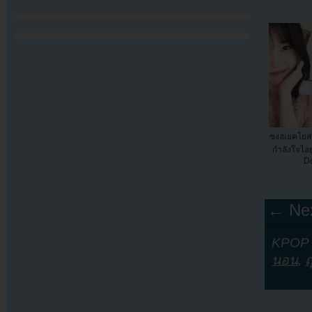
ซงฮเยคโยส่
กำลังใจไอยู
D
← Nex
KPOP Y
นอน
,
ถ