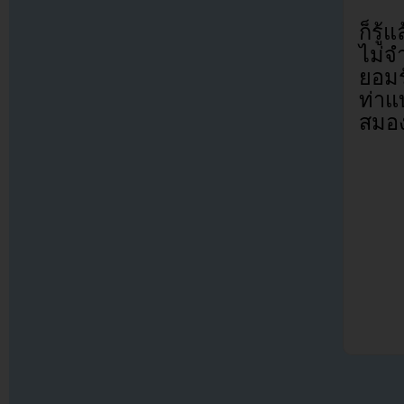
ก็รู
ไม่จ
ยอมร
ท่าแ
สมอง