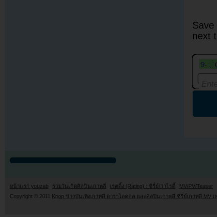
Save 
next 
หน้าแรก youzab
รวมวันเกิดศิลปินเกาหลี
เรตติ้ง (Rating) : ซีรี่ย์/วาไรตี้
MV/PV/Teaser
Copyright © 2011
Kpop ข่าวบันเทิงเกาหลี ดาราไอดอล และศิลปินเกาหลี ซีรี่ย์เกาหลี MV เ