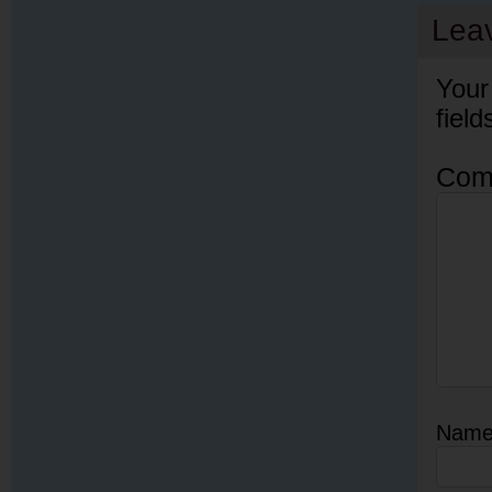
Lea
Your
fiel
Com
Nam