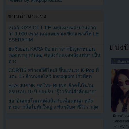
Tweets by @KpopYouzab
ข่าวล่ามาแรง
เบลล์ KISS OF LIFE เผยแต่งเพลงมาแล้วก
ว่า 1,000 เพลง แถมเคยร่วมเขียนเพลงให้ LE
SSERAFIM
แบ่งปั
ฮันซึงยอน KARA มีอาการจากปัญหาหมอน
รองกระดูกต้นคอ ต้นสังกัดแจงหลังแฟนๆ เป็น
ห่วง
CORTIS สร้างสถิติใหม่! ขึ้นแท่นวง K-Pop ที่
แตะ 15 ล้านฟอลโลว์ Instagram เร็วที่สุด
BLACKPINK ขอโทษ BLINK อีกครั้งในวัน
ครบรอบ 10 ปี ยอมรับ “รู้ว่าวันนี้สำคัญมาก”
ยูอาอินเผยโมเมนต์สนิทกับเพื่อนหนุ่ม หลัง
หายจากสื่อไปพักใหญ่ แฟนๆจับตาชีวิตล่าสุด
มีการเปิดเ
Generatio
ทำ MV กัน