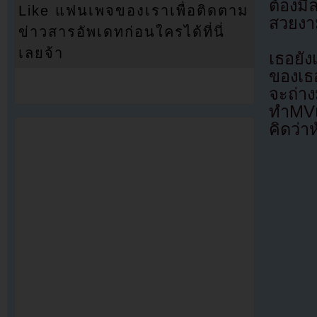
ต้องม
Like แฟนเพจของเราเพื่อติดตาม
สวยงา
ข่าวสารอัพเดทก่อนใครได้ที่นี่
เลยจ้า
เธอยัง
ของเธอ
จะถ่าง
ทำMVเพ
คิดว่า