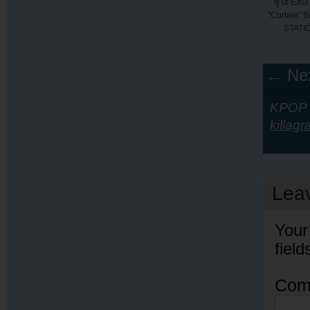
ซูโฮ EXO
"Curtain" ป
STATION
← Nex
KPOP Y
killag
Lea
Your
fiel
Com