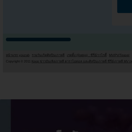
หน้าแรก youzab
รวมวันเกิดศิลปินเกาหลี
เรตติ้ง (Rating) : ซีรี่ย์/วาไรตี้
MV/PV/Teaser
Copyright © 2011
Kpop ข่าวบันเทิงเกาหลี ดาราไอดอล และศิลปินเกาหลี ซีรี่ย์เกาหลี MV เ