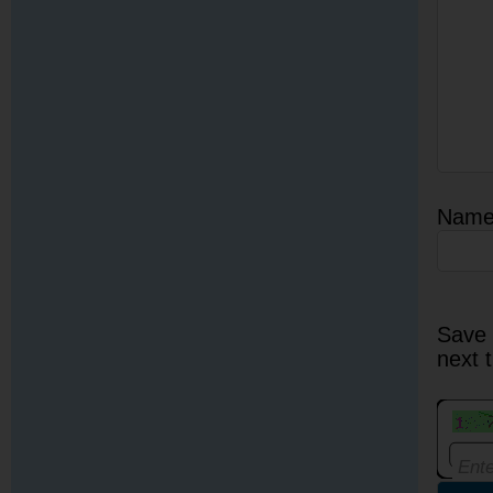
Nam
Save 
next 