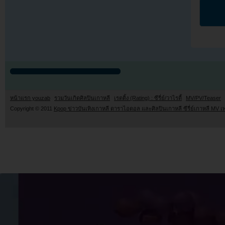
หน้าแรก youzab
รวมวันเกิดศิลปินเกาหลี
เรตติ้ง (Rating) : ซีรี่ย์/วาไรตี้
MV/PV/Teaser
Copyright © 2011
Kpop ข่าวบันเทิงเกาหลี ดาราไอดอล และศิลปินเกาหลี ซีรี่ย์เกาหลี MV เ