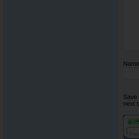
Nam
Save 
next 