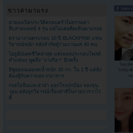
ข่าวล่ามาแรง
ฮายองเปิดประวัติครอบครัวไม่ธรรมดา
สืบสายแพทย์ 4 รุ่น แต่ไม่เคยคิดเดินตามรอย
ดราม่างานครบรอบ 10 ปี BLACKPINK แฟน
วิจารณ์หนัก หลังจำกัดผู้ร่วมงานแค่ 40 คน
ไอยูอัปเดตชีวิตล่าสุด แต่เพลงประกอบโพสต์
ทำแฟนๆ พูดถึง “จางกีฮา” อีกครั้ง
โบอามีคว
อีซูฮยอนเผยลดน้ำหนัก 30 กก. ใน 1 ปี แต่ยัง
TVXQ เพื
ต้องสู้กับความอยากอาหาร
กอ
กงฮโยจินและฮาฮ่า ออกโรงปกป้อง จองจุน
วอน หลังถูกวิจารณ์เรื่องท่าทีในรายการวาไร
ตี้