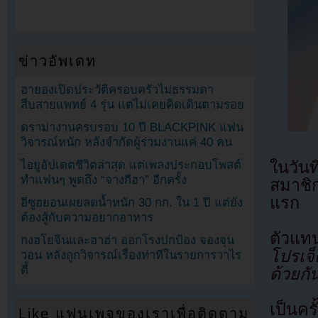
ข่าวอัพเดท
ฮายองเปิดประวัติครอบครัวไม่ธรรมดา
สืบสายแพทย์ 4 รุ่น แต่ไม่เคยคิดเดินตามรอย
ดราม่างานครบรอบ 10 ปี BLACKPINK แฟน
วิจารณ์หนัก หลังจำกัดผู้ร่วมงานแค่ 40 คน
ในวัน
ไอยูอัปเดตชีวิตล่าสุด แต่เพลงประกอบโพสต์
ทำแฟนๆ พูดถึง “จางกีฮา” อีกครั้ง
สมาชิก
แรก
อีซูฮยอนเผยลดน้ำหนัก 30 กก. ใน 1 ปี แต่ยัง
ต้องสู้กับความอยากอาหาร
ตัวแท
กงฮโยจินและฮาฮ่า ออกโรงปกป้อง จองจุน
โปรเจ็
วอน หลังถูกวิจารณ์เรื่องท่าทีในรายการวาไร
ตี้
ด้วยกั
เป็นคร
Like แฟนเพจของเราเพื่อติดตาม