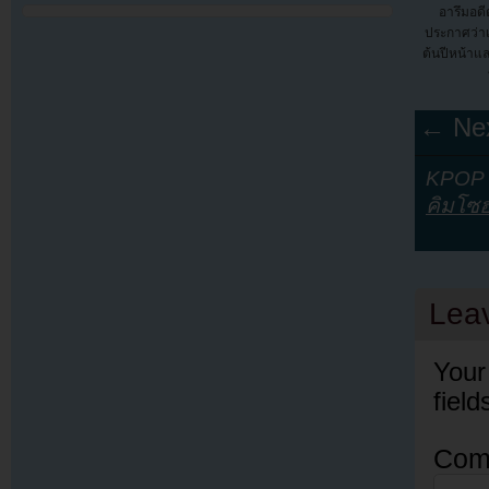
อารึมอดี
ประกาศว่า
ต้นปีหน้าแล
← Nex
KPOP Y
คิมโซ
Lea
Your
fiel
Com