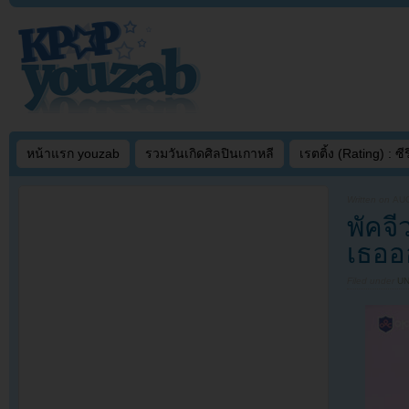
หน้าแรก youzab
รวมวันเกิดศิลปินเกาหลี
เรตติ้ง (Rating) : ซีรี
Written on
AUG
พัคจี
เธออ
Filed under
U