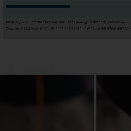
หน้าแรก youzab
รวมวันเกิดศิลปินเกาหลี
เรตติ้ง (Rating) : ซีรี่ย์/วาไรตี้
MV/PV/Teaser
Copyright © 2011
Kpop ข่าวบันเทิงเกาหลี ดาราไอดอล และศิลปินเกาหลี ซีรี่ย์เกาหลี MV เ