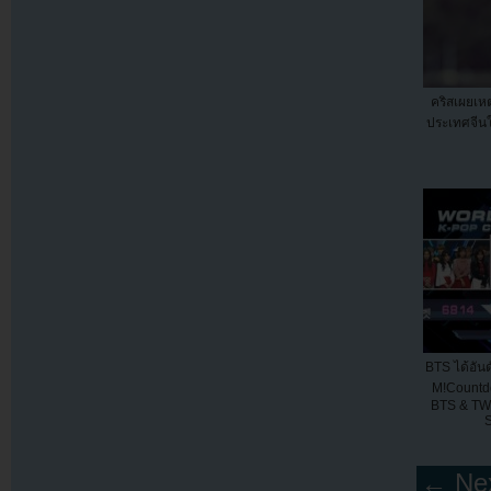
คริสเผยเหต
ประเทศจีน
BTS ได้อัน
M!Countdo
BTS & TW
S
← Nex