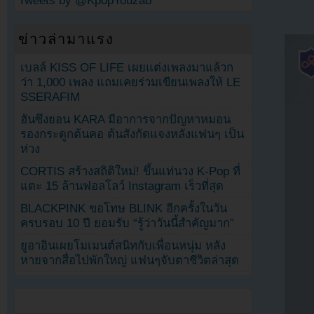
Tweets by @KpopYouzab
ข่าวล่ามาแรง
เบลล์ KISS OF LIFE เผยแต่งเพลงมาแล้วก
ว่า 1,000 เพลง แถมเคยร่วมเขียนเพลงให้ LE
SSERAFIM
ฮันซึงยอน KARA มีอาการจากปัญหาหมอน
รองกระดูกต้นคอ ต้นสังกัดแจงหลังแฟนๆ เป็น
ห่วง
CORTIS สร้างสถิติใหม่! ขึ้นแท่นวง K-Pop ที่
แตะ 15 ล้านฟอลโลว์ Instagram เร็วที่สุด
BLACKPINK ขอโทษ BLINK อีกครั้งในวัน
ครบรอบ 10 ปี ยอมรับ “รู้ว่าวันนี้สำคัญมาก”
ยูอาอินเผยโมเมนต์สนิทกับเพื่อนหนุ่ม หลัง
หายจากสื่อไปพักใหญ่ แฟนๆจับตาชีวิตล่าสุด