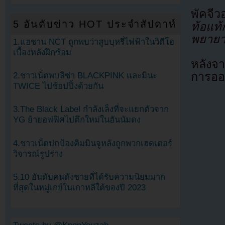
พัคจีว
5 อันดับข่าว HOT ประจำสัปดาห์
ท้อแท้
พยายาม
1.แฮชาน NCT ถูกพบว่าสูบบุหรี่ไฟฟ้าในวิดีโอ
เบื้องหลังฝึกซ้อม
หลังจา
การออด
2.ชาวเน็ตพบลิซ่า BLACKPINK และมินะ
TWICE ไปช้อปปิ้งด้วยกัน
3.The Black Label กำลังเล็งที่จะแยกตัวจาก
YG ย้ายอฟฟิศไปตึกใหม่ในฮันนัมดง
4.ชาวเน็ตปกป้องคิมมินจูหลังถูกพวกเฮดเตอร์
วิจารณ์รูปร่าง
5.10 อันดับคนดังชายที่ได้รับความนิยมมาก
ที่สุดในหมู่เกย์ในเกาหลีใต้ของปี 2023