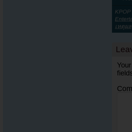
KPOP Y
Entert
เหตุผล
Lea
Your
fiel
Com