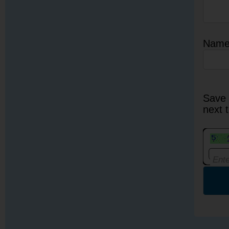
Nam
Save 
next 