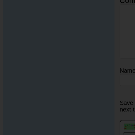
Com
Nam
Save 
next 