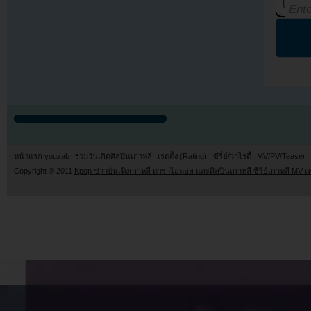
หน้าแรก youzab
รวมวันเกิดศิลปินเกาหลี
เรตติ้ง (Rating) : ซีรี่ย์/วาไรตี้
MV/PV/Teaser
Copyright © 2011
Kpop ข่าวบันเทิงเกาหลี ดาราไอดอล และศิลปินเกาหลี ซีรี่ย์เกาหลี MV เ