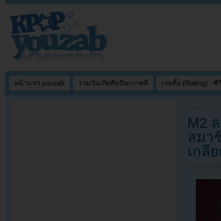
หน้าแรก youzab
รวมวันเกิดศิลปินเกาหลี
เรตติ้ง (Rating) : ซีรี
Written on
AUG
M2 ล
สมาช
เกลีย
Filed under
U