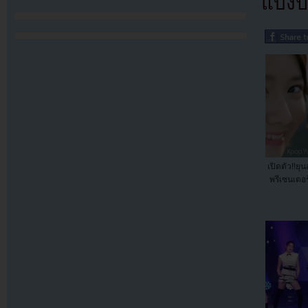
แบ่งปั
เปิดตัว!!ย
พรีเซนเตอร์