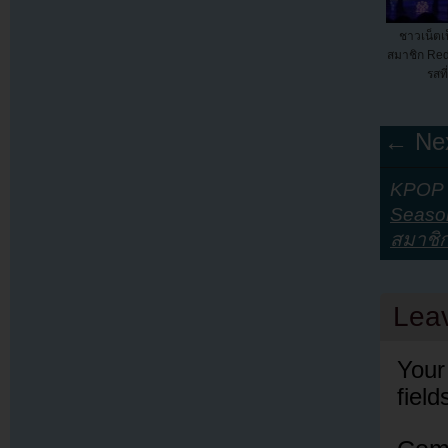
ชาวเน็ตเป
สมาชิก Red 
รสที
← Nex
KPOP Y
Seaso
สมาชิ
Lea
Your
fiel