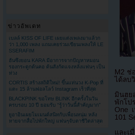
ข่าวอัพเดท
เบลล์ KISS OF LIFE เผยแต่งเพลงมาแล้วก
ว่า 1,000 เพลง แถมเคยร่วมเขียนเพลงให้ LE
SSERAFIM
ฮันซึงยอน KARA มีอาการจากปัญหาหมอน
รองกระดูกต้นคอ ต้นสังกัดแจงหลังแฟนๆ เป็น
M2 ช่อ
ห่วง
ได้ลบ
CORTIS สร้างสถิติใหม่! ขึ้นแท่นวง K-Pop ที่
แตะ 15 ล้านฟอลโลว์ Instagram เร็วที่สุด
มินฮย
BLACKPINK ขอโทษ BLINK อีกครั้งในวัน
พักโ
ครบรอบ 10 ปี ยอมรับ “รู้ว่าวันนี้สำคัญมาก”
One เ
ยูอาอินเผยโมเมนต์สนิทกับเพื่อนหนุ่ม หลัง
101 S
หายจากสื่อไปพักใหญ่ แฟนๆจับตาชีวิตล่าสุด
และเมื