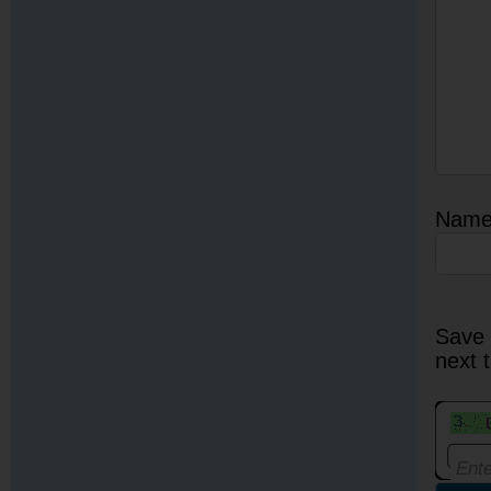
Nam
Save 
next 