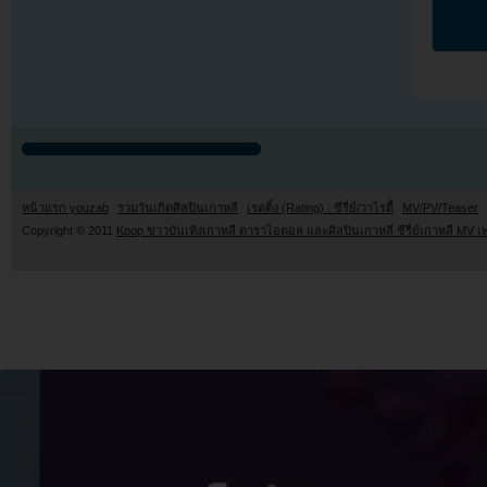
หน้าแรก youzab
รวมวันเกิดศิลปินเกาหลี
เรตติ้ง (Rating) : ซีรี่ย์/วาไรตี้
MV/PV/Teaser
Copyright © 2011
Kpop ข่าวบันเทิงเกาหลี ดาราไอดอล และศิลปินเกาหลี ซีรี่ย์เกาหลี MV เ