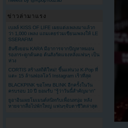
Tweets by @KpopYouzab
ข่าวล่ามาแรง
เบลล์ KISS OF LIFE เผยแต่งเพลงมาแล้วก
ว่า 1,000 เพลง แถมเคยร่วมเขียนเพลงให้ LE
SSERAFIM
ฮันซึงยอน KARA มีอาการจากปัญหาหมอน
รองกระดูกต้นคอ ต้นสังกัดแจงหลังแฟนๆ เป็น
ห่วง
CORTIS สร้างสถิติใหม่! ขึ้นแท่นวง K-Pop ที่
แตะ 15 ล้านฟอลโลว์ Instagram เร็วที่สุด
BLACKPINK ขอโทษ BLINK อีกครั้งในวัน
ครบรอบ 10 ปี ยอมรับ “รู้ว่าวันนี้สำคัญมาก”
ยูอาอินเผยโมเมนต์สนิทกับเพื่อนหนุ่ม หลัง
หายจากสื่อไปพักใหญ่ แฟนๆจับตาชีวิตล่าสุด