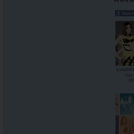
[Live]2NE1
รายกา
15