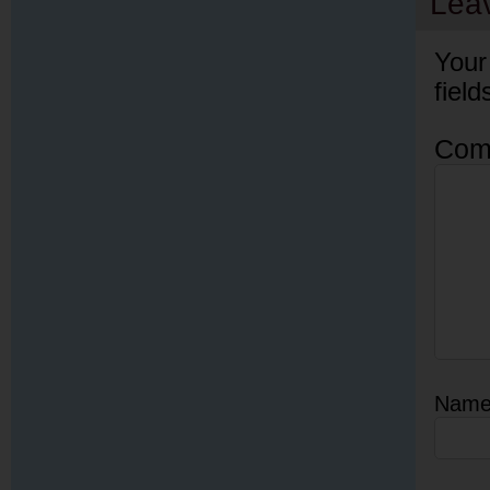
Lea
Your
fiel
Com
Nam