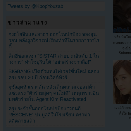
Tweets by @KpopYouzab
ข่าวล่ามาแรง
กงฮโยจินและฮาฮ่า ออกโรงปกป้อง จองจุน
หรือ มินโ
วอน หลังถูกวิจารณ์เรื่องท่าทีในรายการวาไร
แทยอนจากG
ตี้
จะมีฉ
Salama
คิมฮีชอลแซว “SISTAR สายบวกอันดับ 1 ใน
วงการ” ทำโซยูรีบโต้ “อย่าสร้างข่าวลือ!”
BIGBANG เปิดตัวแท่งไฟเวอร์ชั่นใหม่ ฉลอง
ครบรอบ 20 ปี ก่อนเวิลด์ทัวร์
จูซังอุคหัวเราะลั่น หลังเดินตลาดเจอแม่ค้า
แซวแรง “ตัวร้ายสุดๆ คนไม่ดี” เหตุเพราะอิน
บทตัวร้ายใน Agent Kim Reactivated
ครูประจำชั้นออกโรงปกป้อง “วอนอี
เจสสิก้ายก
ทั้งใน 
RESCENE” ปมบูลลี่ในโรงเรียน ดราม่า
W
คลี่คลายแล้ว