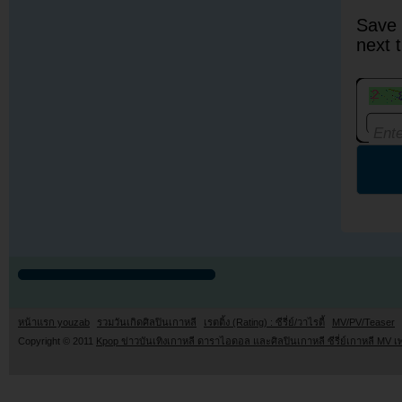
Save 
next 
หน้าแรก youzab
รวมวันเกิดศิลปินเกาหลี
เรตติ้ง (Rating) : ซีรี่ย์/วาไรตี้
MV/PV/Teaser
Copyright © 2011
Kpop ข่าวบันเทิงเกาหลี ดาราไอดอล และศิลปินเกาหลี ซีรี่ย์เกาหลี MV เ