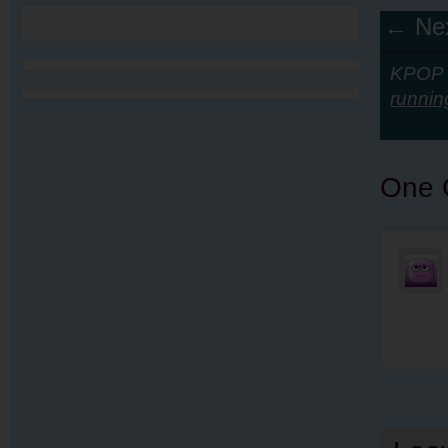
← Nex
KPOP Y
runni
One 