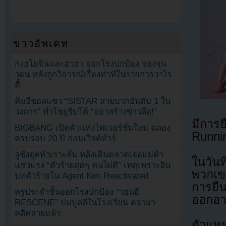
ข่าวอัพเดท
กงฮโยจินและฮาฮ่า ออกโรงปกป้อง จองจุน
วอน หลังถูกวิจารณ์เรื่องท่าทีในรายการวาไร
ตี้
คิมฮีชอลแซว “SISTAR สายบวกอันดับ 1 ใน
วงการ” ทำโซยูรีบโต้ “อย่าสร้างข่าวลือ!”
มีการ
BIGBANG เปิดตัวแท่งไฟเวอร์ชั่นใหม่ ฉลอง
Runni
ครบรอบ 20 ปี ก่อนเวิลด์ทัวร์
จูซังอุคหัวเราะลั่น หลังเดินตลาดเจอแม่ค้า
ในวัน
แซวแรง “ตัวร้ายสุดๆ คนไม่ดี” เหตุเพราะอิน
พวกเขา
บทตัวร้ายใน Agent Kim Reactivated
การยื
ครูประจำชั้นออกโรงปกป้อง “วอนอี
ออกอา
RESCENE” ปมบูลลี่ในโรงเรียน ดราม่า
คลี่คลายแล้ว
ตัวแท