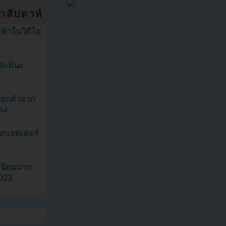
ำสัปดาห์
ฟ้าในวิดีโอ
ละมินะ
ะแยกตัวจาก
ดง
วกเฮดเตอร์
ามนิยมมาก
2023