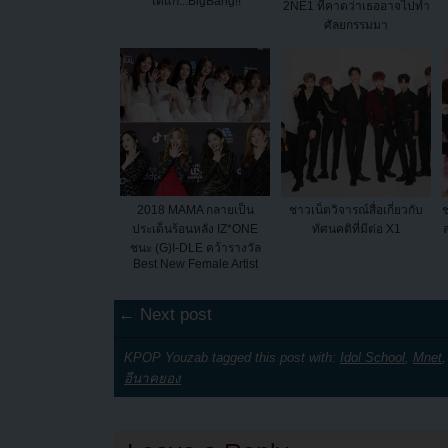
ได้แก่...BigBang!!
2NE1 ที่คาดว่าเธออาจไปทำ
ศัลยกรรมมา
2018 MAMA กลายเป็น
ชาวเน็ตวิจารณ์สื่อเกี่ยวกับ
ช
ประเด็นร้อนหลัง IZ*ONE
ทัศนคติที่มีต่อ X1
ชนะ (G)I-DLE คว้ารางวัล
Best New Female Artist
← Next post
KPOP Youzab tagged this post with:
Idol School
,
Mnet
อีนาคยอง