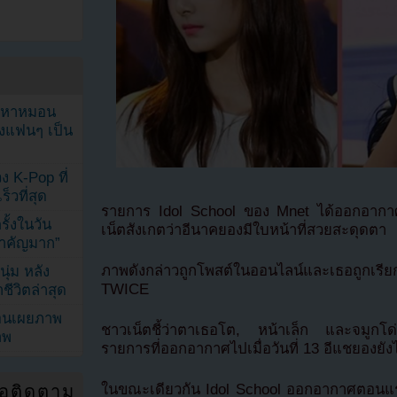
ัญหาหมอน
ังแฟนๆ เป็น
ง K-Pop ที่
็วที่สุด
รายการ Idol School ของ Mnet ได้ออกอากา
้งในวัน
เน็ตสังเกตว่าอีนาคยองมีใบหน้าที่สวยสะดุดตา
้สำคัญมาก”
ภาพดังกล่าวถูกโพสต์ในออนไลน์และเธอถูกเรียกว
ุ่ม หลัง
TWICE
ีวิตล่าสุด
ยอนเผยภาพ
ชาวเน็ตชี้ว่าตาเธอโต, หน้าเล็ก และจมูก
าพ
รายการที่ออกอากาศไปเมื่อวันที่ 13 อีแชยองยังไ
ในขณะเดียวกัน Idol School ออกอากาศตอนแร
่อติดตาม