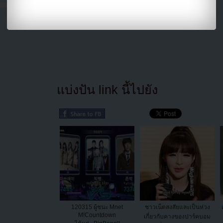
แบ่งปัน link นี้ไปยัง
120315 ผู้ชนะ Mnet
ชาวเน็ตสงสัยและเป็นห่วง
M!Countdown
เกี่ยวกับคางของปาร์คบอม