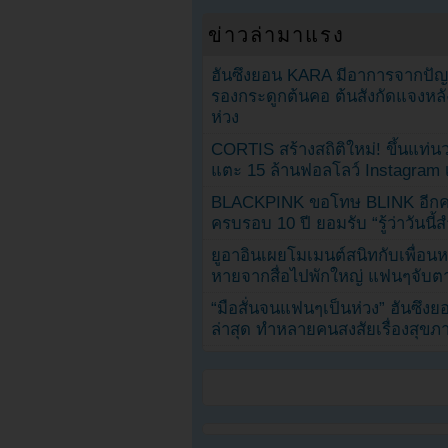
ข่าวล่ามาแรง
ฮันซึงยอน KARA มีอาการจากป
รองกระดูกต้นคอ ต้นสังกัดแจงหล
ห่วง
CORTIS สร้างสถิติใหม่! ขึ้นแท่นว
แตะ 15 ล้านฟอลโลว์ Instagram เร
BLACKPINK ขอโทษ BLINK อีกครั
ครบรอบ 10 ปี ยอมรับ “รู้ว่าวันนี
ยูอาอินเผยโมเมนต์สนิทกับเพื่อนหน
หายจากสื่อไปพักใหญ่ แฟนๆจับตาช
“มือสั่นจนแฟนๆเป็นห่วง” ฮันซึง
ล่าสุด ทำหลายคนสงสัยเรื่องสุขภ