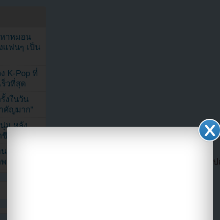
ัญหาหมอน
ังแฟนๆ เป็น
ง K-Pop ที่
็วที่สุด
้งในวัน
้สำคัญมาก”
ุ่ม หลัง
ีวิตล่าสุด
ยอนเผยภาพ
าพ
แปลจาก allkpop โดย
Youzab
หากนำออกไปกร
Hotlink ไฟล์ภาพ)