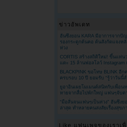
ข่าวอัพเดท
ฮันซึงยอน KARA มีอาการจากป
รองกระดูกต้นคอ ต้นสังกัดแจงหล
ห่วง
CORTIS สร้างสถิติใหม่! ขึ้นแท่นว
แตะ 15 ล้านฟอลโลว์ Instagram เร
BLACKPINK ขอโทษ BLINK อีกครั
ครบรอบ 10 ปี ยอมรับ “รู้ว่าวันนี
ยูอาอินเผยโมเมนต์สนิทกับเพื่อนหน
หายจากสื่อไปพักใหญ่ แฟนๆจับตาช
“มือสั่นจนแฟนๆเป็นห่วง” ฮันซึง
ล่าสุด ทำหลายคนสงสัยเรื่องสุขภ
Like แฟนเพจของเราเพื