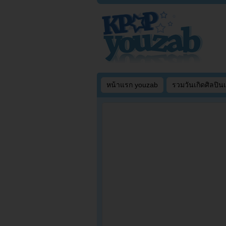
หน้าแรก youzab
รวมวันเกิดศิลปิน