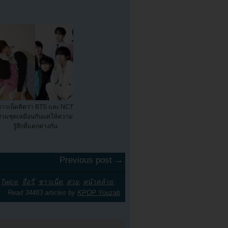
าวเน็ตคิดว่า BTS และ NCT
สวมชุดเหมือนกันแต่ให้ความ
รู้สึกที่แตกต่างกัน
Previous post →
,
Twice
,
จื่อวี่
,
ชาวเน็ต
,
สวย
,
หน้าคล้าย
,
Read 34483 articles by
KPOP Youzab