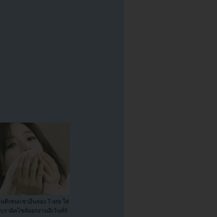
เนติเซนแซวอึนจอง T-ara ใส่
บราผิดไซส์ออกงานอีเว้นท์!!