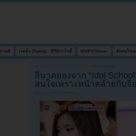
เกาหลี
เรตติ้ง (Rating) : ซีรี่ย์/วาไรตี้
MV/PV/Teaser
ติดต่อโฆ
Written on
JULY 18, 2017 AT 9:43 AM
by
KPOP YOUZAB
อีนาคยองจาก “Idol School
สนใจเพราะหน้าคล้ายกับจื่อ
Filed under
UNCATEGORIZED