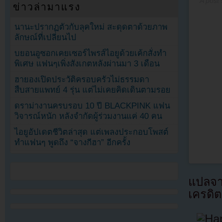
A post
ข่าวล่ามาแรง
นานะปรากฏตัวกับลุคใหม่ สะดุดตาด้วยภาพ
ลักษณ์ที่เปลี่ยนไป
บยอนอูซอกเคยเซอร์ไพรส์ไอยูด้วยเค้กสั่งทำ
พิเศษ แฟนๆเพิ่งสังเกตหลังผ่านมา 3 เดือน
ฮายองเปิดประวัติครอบครัวไม่ธรรมดา
สืบสายแพทย์ 4 รุ่น แต่ไม่เคยคิดเดินตามรอย
ดราม่างานครบรอบ 10 ปี BLACKPINK แฟน
วิจารณ์หนัก หลังจำกัดผู้ร่วมงานแค่ 40 คน
ไอยูอัปเดตชีวิตล่าสุด แต่เพลงประกอบโพสต์
ทำแฟนๆ พูดถึง “จางกีฮา” อีกครั้ง
แปลจ
เครดิต