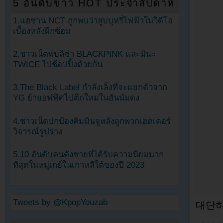
5 อันดับข่าว HOT ประจำสัปดาห์
1.แฮชาน NCT ถูกพบว่าสูบบุหรี่ไฟฟ้าในวิดีโอ
เบื้องหลังฝึกซ้อม
2.ชาวเน็ตพบลิซ่า BLACKPINK และมินะ
TWICE ไปช้อปปิ้งด้วยกัน
3.The Black Label กำลังเล็งที่จะแยกตัวจาก
YG ย้ายอฟฟิศไปตึกใหม่ในฮันนัมดง
4.ชาวเน็ตปกป้องคิมมินจูหลังถูกพวกเฮดเตอร์
วิจารณ์รูปร่าง
5.10 อันดับคนดังชายที่ได้รับความนิยมมาก
ที่สุดในหมู่เกย์ในเกาหลีใต้ของปี 2023
Tweets by @KpopYouzab
대단하