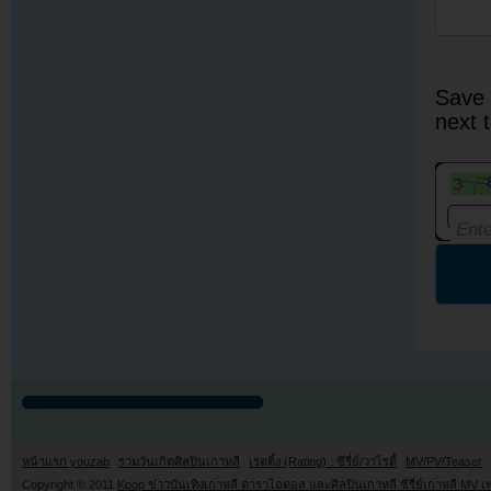
Save 
next 
หน้าแรก youzab
รวมวันเกิดศิลปินเกาหลี
เรตติ้ง (Rating) : ซีรี่ย์/วาไรตี้
MV/PV/Teaser
Copyright © 2011
Kpop ข่าวบันเทิงเกาหลี ดาราไอดอล และศิลปินเกาหลี ซีรี่ย์เกาหลี MV เ