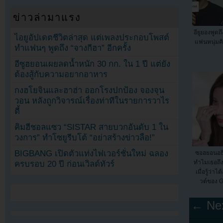
ข่าวล่ามาแรง
อียูยองพูดถ
ไอยูอัปเดตชีวิตล่าสุด แต่เพลงประกอบโพสต์
แฟนหนุ่มคิ
ทำแฟนๆ พูดถึง “จางกีฮา” อีกครั้ง
อีซูฮยอนเผยลดน้ำหนัก 30 กก. ใน 1 ปี แต่ยัง
ต้องสู้กับความอยากอาหาร
กงฮโยจินและฮาฮ่า ออกโรงปกป้อง จองจุน
วอน หลังถูกวิจารณ์เรื่องท่าทีในรายการวาไร
ตี้
คิมฮีชอลแซว “SISTAR สายบวกอันดับ 1 ใน
วงการ” ทำโซยูรีบโต้ “อย่าสร้างข่าวลือ!”
BIGBANG เปิดตัวแท่งไฟเวอร์ชั่นใหม่ ฉลอง
ซอฮยอนอธิ
ทำไมเธอถึง
ครบรอบ 20 ปี ก่อนเวิลด์ทัวร์
เมื่อรู้ว่าไ
วต์ของ Gi
← Nex