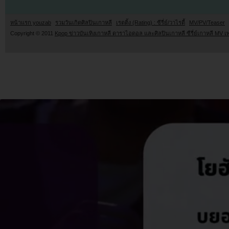
หน้าแรก youzab
รวมวันเกิดศิลปินเกาหลี
เรตติ้ง (Rating) : ซีรี่ย์/วาไรตี้
MV/PV/Teaser
Copyright © 2011
Kpop ข่าวบันเทิงเกาหลี ดาราไอดอล และศิลปินเกาหลี ซีรี่ย์เกาหลี MV เ