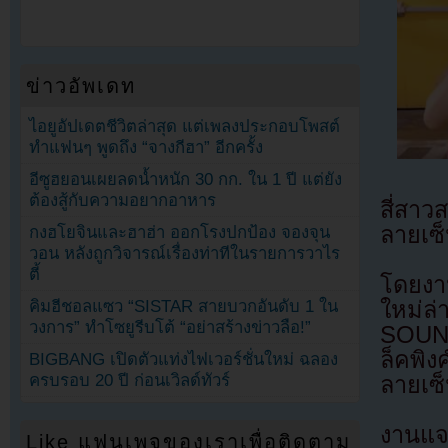
ข่าวอัพเดท
ไอยูอัปเดตชีวิตล่าสุด แต่เพลงประกอบโพสต์
ทำแฟนๆ พูดถึง “จางกีฮา” อีกครั้ง
อีซูฮยอนเผยลดน้ำหนัก 30 กก. ใน 1 ปี แต่ยัง
ต้องสู้กับความอยากอาหาร
สี่สา
ลายเซ็
กงฮโยจินและฮาฮ่า ออกโรงปกป้อง จองจุน
วอน หลังถูกวิจารณ์เรื่องท่าทีในรายการวาไร
ตี้
โดยงา
ใหม่ล่
คิมฮีชอลแซว “SISTAR สายบวกอันดับ 1 ใน
วงการ” ทำโซยูรีบโต้ “อย่าสร้างข่าวลือ!”
SOUND
ล็คพิง
BIGBANG เปิดตัวแท่งไฟเวอร์ชั่นใหม่ ฉลอง
ครบรอบ 20 ปี ก่อนเวิลด์ทัวร์
ลายเซ
งานแจ
Like แฟนเพจของเราเพื่อติดตาม