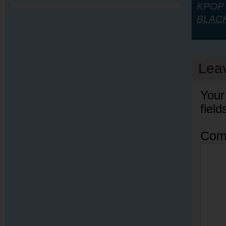
KPOP Y
BLAC
Lea
Your
fiel
Com