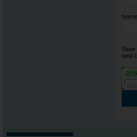
Nam
Save 
next 