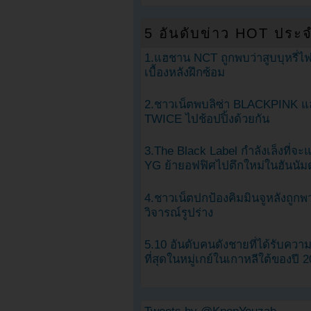
5 อันดับข่าว HOT ประจ
1.แฮชาน NCT ถูกพบว่าสูบบุหรี่ไฟ
เบื้องหลังฝึกซ้อม
2.ชาวเน็ตพบลิซ่า BLACKPINK แ
TWICE ไปช้อปปิ้งด้วยกัน
3.The Black Label กำลังเล็งที่จ
YG ย้ายอฟฟิศไปตึกใหม่ในฮันนัม
4.ชาวเน็ตปกป้องคิมมินจูหลังถูกพ
วิจารณ์รูปร่าง
5.10 อันดับคนดังชายที่ได้รับคว
ที่สุดในหมู่เกย์ในเกาหลีใต้ของปี 