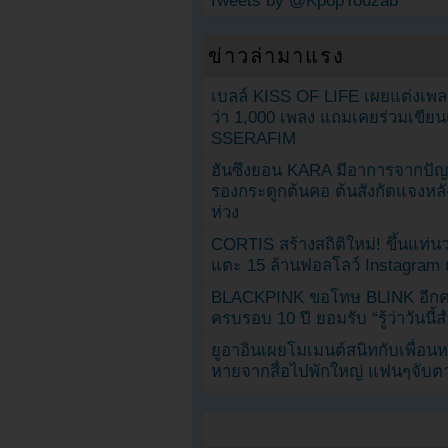
Tweets by @KpopYouzab
ข่าวล่ามาแรง
เบลล์ KISS OF LIFE เผยแต่งเพ
ว่า 1,000 เพลง แถมเคยร่วมเขียน
SSERAFIM
ฮันซึงยอน KARA มีอาการจากป
รองกระดูกต้นคอ ต้นสังกัดแจงหล
ห่วง
CORTIS สร้างสถิติใหม่! ขึ้นแท่นว
แตะ 15 ล้านฟอลโลว์ Instagram เร
BLACKPINK ขอโทษ BLINK อีกครั
ครบรอบ 10 ปี ยอมรับ “รู้ว่าวันนี
ยูอาอินเผยโมเมนต์สนิทกับเพื่อนหน
หายจากสื่อไปพักใหญ่ แฟนๆจับตาช