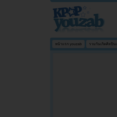
หน้าแรก youzab
รวมวันเกิดศิลปิน