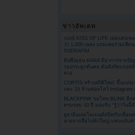
ข่าวอัพเดท
เบลล์ KISS OF LIFE เผยแต่งเพ
ว่า 1,000 เพลง แถมเคยร่วมเขียน
SSERAFIM
ฮันซึงยอน KARA มีอาการจากป
รองกระดูกต้นคอ ต้นสังกัดแจงหล
ห่วง
CORTIS สร้างสถิติใหม่! ขึ้นแท่นว
แตะ 15 ล้านฟอลโลว์ Instagram เร
BLACKPINK ขอโทษ BLINK อีกครั
ครบรอบ 10 ปี ยอมรับ “รู้ว่าวันนี
ยูอาอินเผยโมเมนต์สนิทกับเพื่อนหน
หายจากสื่อไปพักใหญ่ แฟนๆจับตาช