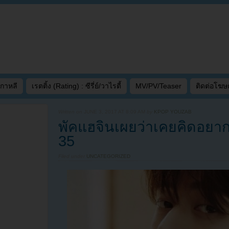
เกาหลี
เรตติ้ง (Rating) : ซีรี่ย์/วาไรตี้
MV/PV/Teaser
ติดต่อโฆ
Written on
JUNE 3, 2017 AT 8:09 AM
by
KPOP YOUZAB
พัคแฮจินเผยว่าเคยคิดอยา
35
Filed under
UNCATEGORIZED