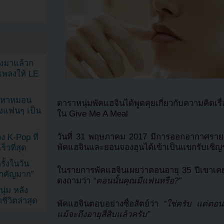
ลงมาแล้วก
เพลงให้ LE
ัญหาหมอน
ดาราหนุ่มพัคแฮจินได้พูดคุยเกี่ยวกับความคิด
ังแฟนๆ เป็น
ใน Give Me A Meal
วันที่ 31 พฤษภาคม 2017 มีการออกอากาศรายก
ง K-Pop ที่
พัคแฮจินและยอนจองฮุนได้เข้าเป็นแขกรับเชิ
็วที่สุด
้งในวัน
ในรายการพัคแฮจินเผยว่าตอนอายุ 35 ปีเขาเค
้สำคัญมาก”
ดงถามว่า
“ตอนนั้นคุณมีแฟนหรือ?”
ุ่ม หลัง
ีวิตล่าสุด
พัคแฮจินตอบอย่างซื่อสัตย์ว่า
“ใช่ครับ แต่ตอน
แม้จะถึงอายุสี่สิบแล้วครับ”