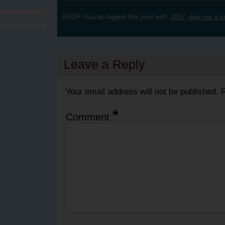
KPOP Youzab tagged this post with:
2017
,
give me a m
Leave a Reply
Your email address will not be published.
R
*
Comment