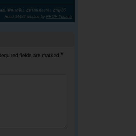
eal
,
พัคแฮจิน
,
อยากแต่งงาน
,
อายุ 35
Read 34484 articles by
KPOP Youzab
*
equired fields are marked