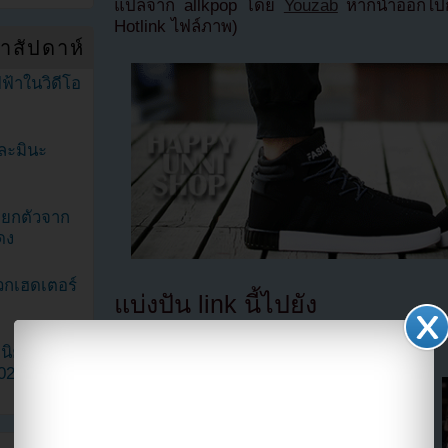
แปลจาก allkpop โดย
Youzab
หากนำออกไปกร
Hotlink ไฟล์ภาพ)
ำสัปดาห์
ฟ้าในวิดีโอ
ละมินะ
ะแยกตัวจาก
ดง
วกเฮดเตอร์
แบ่งปัน link นี้ไปยัง
ามนิยมมาก
2023