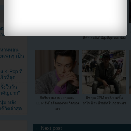
Girls’ Generation ปล่อยภาพ
“Hyori’s Homestay” กลาย
ลงมาแล้วก
ทีเซอร์คนที่สี่ฮโยยอน!!
เป็นรายการวาไรตี้ของ JTBC
เพลงให้ LE
ที่ทำเรตติ้งได้สูงที่สุดของช่อง
ัญหาหมอน
ังแฟนๆ เป็น
ง K-Pop ที่
็วที่สุด
้งในวัน
้สำคัญมาก”
สื่อจีนรายงานว่าคุณแม่
นิชคุณ 2PM แชร์ภาพขึ้น
ุ่ม หลัง
T.O.P อัพไอจีฉลองวันเกิดของ
รถไฟฟ้าหนีรถติดในกรุงเทพฯ
ีวิตล่าสุด
เขา
← Next post