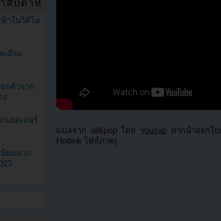
ำสัปดาห์
ฟ้าในวิดีโอ
ละมินะ
ะแยกตัวจาก
ดง
วกเฮดเตอร์
แปลจาก allkpop โดย
Youzab
หากนำออกไปกร
Hotlink ไฟล์ภาพ)
ามนิยมมาก
2023