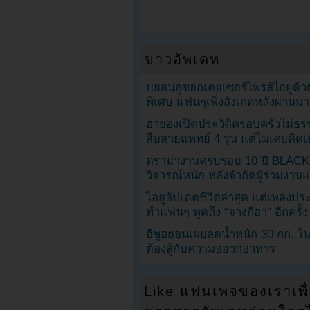
ข่าวอัพเดท
บยอนอูซอกเคยเซอร์ไพรส์ไอยูด้วย
พิเศษ แฟนๆเพิ่งสังเกตหลังผ่านมา
ฮายองเปิดประวัติครอบครัวไม่ธ
สืบสายแพทย์ 4 รุ่น แต่ไม่เคยคิ
ดราม่างานครบรอบ 10 ปี BLAC
วิจารณ์หนัก หลังจำกัดผู้ร่วมงาน
ไอยูอัปเดตชีวิตล่าสุด แต่เพลงป
ทำแฟนๆ พูดถึง “จางกีฮา” อีกครั้ง
อีซูฮยอนเผยลดน้ำหนัก 30 กก. ใน 
ต้องสู้กับความอยากอาหาร
Like แฟนเพจของเราเพื