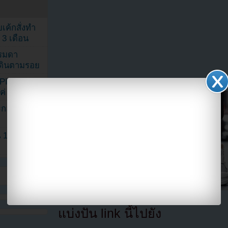
เค้กสั่งทำ
 3 เดือน
รรมดา
ดเดินตามรอย
KPINK แฟน
แค่ 40 คน
ระกอบโพสต์
1 ปี แต่ยัง
แบ่งปัน link นี้ไปยัง