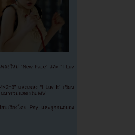
V เพลงใหม่ “New Face” และ “I Luv
“4×2=8” และเพลง “I Luv It” เขียน
ฮอนมาร่วมแสดงใน MV
ียบเรียงโดย Psy และยูกอนฮยอง