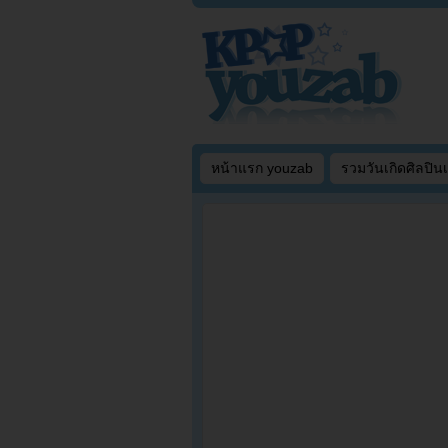
หน้าแรก youzab
รวมวันเกิดศิลปิน