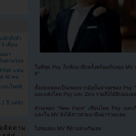
เค้กสั่งทำ
 3 เดือน
รรมดา
ดเดินตามรอย
ในที่สุด Psy ก็กลับมาอีกครั้งพร้อมกับสอง M
KPINK แฟน
It”
แค่ 40 คน
ระกอบโพสต์
ทั้งสองเพลงเป็นเพลงจากอัลบั้มล่าสุดของ Psy 
และแต่งโดย Psy และ Zico รวมถึงได้อีบยอง
1 ปี แต่ยัง
ส่วนเพลง “New Face” เขียนโดย Psy และเร
และใน MV ยังได้สาวสวยนาอึนมาร่วมแจม
่อติดตาม
ไปชมสอง MV ที่ด้านล่างกันเลย