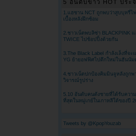
5 อันดับข่าว HOT ประจ
1.แฮชาน NCT ถูกพบว่าสูบบุหรี่ไฟ
เบื้องหลังฝึกซ้อม
2.ชาวเน็ตพบลิซ่า BLACKPINK แ
TWICE ไปช้อปปิ้งด้วยกัน
3.The Black Label กำลังเล็งที่จ
YG ย้ายอฟฟิศไปตึกใหม่ในฮันนัม
4.ชาวเน็ตปกป้องคิมมินจูหลังถูกพ
วิจารณ์รูปร่าง
5.10 อันดับคนดังชายที่ได้รับคว
ที่สุดในหมู่เกย์ในเกาหลีใต้ของปี 
Tweets by @KpopYouzab