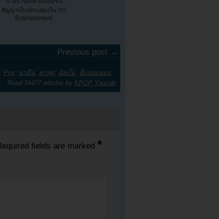
นาอึน Apink ยืนยันเซ็น
สัญญาเป็นนักแสดงใน YG
Entertainment
Previous post →
,
Psy
,
นาอึน
,
ล่าสุด
,
อัลบั้ม
,
อีบยองฮอน
Read 34477 articles by
KPOP Youzab
*
equired fields are marked