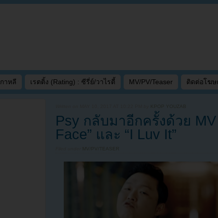
เกาหลี
เรตติ้ง (Rating) : ซีรี่ย์/วาไรตี้
MV/PV/Teaser
ติดต่อโฆ
Written on
MAY 10, 2017 AT 10:22 PM
by
KPOP YOUZAB
Psy กลับมาอีกครั้งด้วย M
Face” และ “I Luv It”
Filed under
MV/PV/TEASER