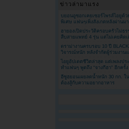
ข่าวล่ามาแรง
บยอนอูซอกเคยเซอร์ไพรส์ไอยูด้วย
พิเศษ แฟนๆเพิ่งสังเกตหลังผ่านมา
ฮายองเปิดประวัติครอบครัวไม่ธ
สืบสายแพทย์ 4 รุ่น แต่ไม่เคยคิ
ดราม่างานครบรอบ 10 ปี BLAC
วิจารณ์หนัก หลังจำกัดผู้ร่วมงาน
ไอยูอัปเดตชีวิตล่าสุด แต่เพลงป
ทำแฟนๆ พูดถึง “จางกีฮา” อีกครั้ง
อีซูฮยอนเผยลดน้ำหนัก 30 กก. ใน 
ต้องสู้กับความอยากอาหาร