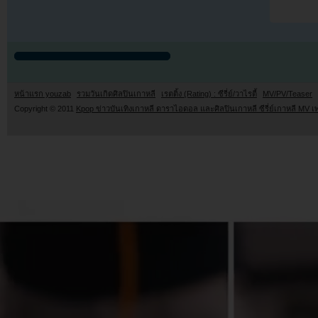
หน้าแรก youzab
รวมวันเกิดศิลปินเกาหลี
เรตติ้ง (Rating) : ซีรี่ย์/วาไรตี้
MV/PV/Teaser
Copyright © 2011
Kpop ข่าวบันเทิงเกาหลี ดาราไอดอล และศิลปินเกาหลี ซีรี่ย์เกาหลี MV เ