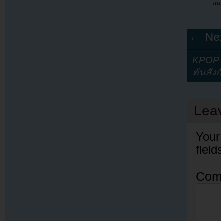
คนเ
← Nex
KPOP Y
ต้นสังก
Lea
Your
fiel
Com