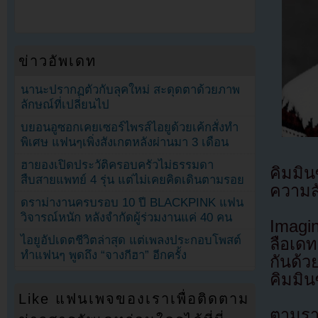
ข่าวอัพเดท
นานะปรากฏตัวกับลุคใหม่ สะดุดตาด้วยภาพ
ลักษณ์ที่เปลี่ยนไป
บยอนอูซอกเคยเซอร์ไพรส์ไอยูด้วยเค้กสั่งทำ
พิเศษ แฟนๆเพิ่งสังเกตหลังผ่านมา 3 เดือน
ฮายองเปิดประวัติครอบครัวไม่ธรรมดา
คิมมิ
สืบสายแพทย์ 4 รุ่น แต่ไม่เคยคิดเดินตามรอย
ความส
ดราม่างานครบรอบ 10 ปี BLACKPINK แฟน
วิจารณ์หนัก หลังจำกัดผู้ร่วมงานแค่ 40 คน
Imagi
ไอยูอัปเดตชีวิตล่าสุด แต่เพลงประกอบโพสต์
ลือเดท
ทำแฟนๆ พูดถึง “จางกีฮา” อีกครั้ง
กันด้ว
คิมมิน
Like แฟนเพจของเราเพื่อติดตาม
ตามรา