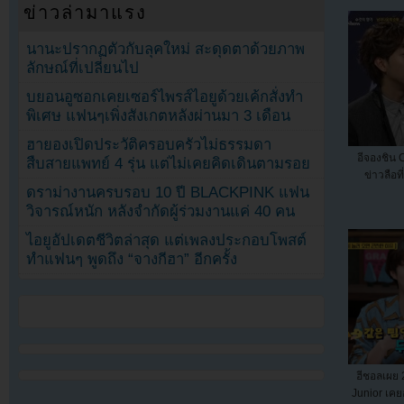
ข่าวล่ามาแรง
นานะปรากฏตัวกับลุคใหม่ สะดุดตาด้วยภาพ
ลักษณ์ที่เปลี่ยนไป
บยอนอูซอกเคยเซอร์ไพรส์ไอยูด้วยเค้กสั่งทำ
พิเศษ แฟนๆเพิ่งสังเกตหลังผ่านมา 3 เดือน
ฮายองเปิดประวัติครอบครัวไม่ธรรมดา
อีจองชิน 
สืบสายแพทย์ 4 รุ่น แต่ไม่เคยคิดเดินตามรอย
ข่าวลือที
ดราม่างานครบรอบ 10 ปี BLACKPINK แฟน
วิจารณ์หนัก หลังจำกัดผู้ร่วมงานแค่ 40 คน
ไอยูอัปเดตชีวิตล่าสุด แต่เพลงประกอบโพสต์
ทำแฟนๆ พูดถึง “จางกีฮา” อีกครั้ง
ฮีชอลเผย 
Junior เคย