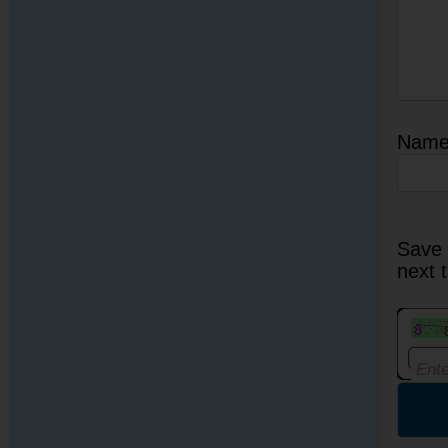
Nam
Save 
next 