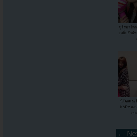
ซูจีสมาชิก
อมยิ้มยักษ์
นิโคลและจ
KARA เผย
อบอุ
← Nex