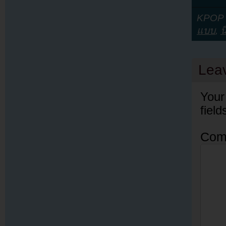
KPOP Y
แบบ
,
น
Lea
Your
fiel
Com