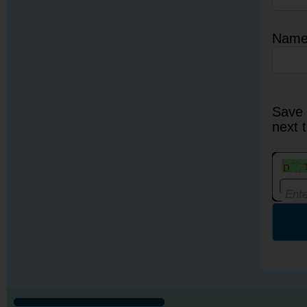
Nam
Save 
next 