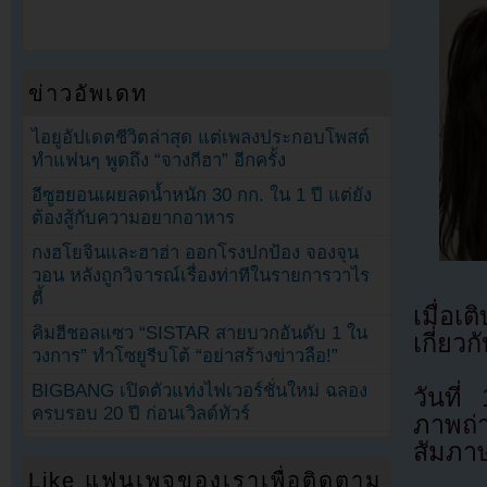
ข่าวอัพเดท
ไอยูอัปเดตชีวิตล่าสุด แต่เพลงประกอบโพสต์
ทำแฟนๆ พูดถึง “จางกีฮา” อีกครั้ง
อีซูฮยอนเผยลดน้ำหนัก 30 กก. ใน 1 ปี แต่ยัง
ต้องสู้กับความอยากอาหาร
กงฮโยจินและฮาฮ่า ออกโรงปกป้อง จองจุน
วอน หลังถูกวิจารณ์เรื่องท่าทีในรายการวาไร
ตี้
เมื่อเ
คิมฮีชอลแซว “SISTAR สายบวกอันดับ 1 ใน
เกี่ยว
วงการ” ทำโซยูรีบโต้ “อย่าสร้างข่าวลือ!”
BIGBANG เปิดตัวแท่งไฟเวอร์ชั่นใหม่ ฉลอง
วันที
ครบรอบ 20 ปี ก่อนเวิลด์ทัวร์
ภาพถ่
สัมภาษ
Like แฟนเพจของเราเพื่อติดตาม