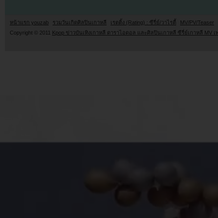
หน้าแรก youzab
รวมวันเกิดศิลปินเกาหลี
เรตติ้ง (Rating) : ซีรี่ย์/วาไรตี้
MV/PV/Teaser
Copyright © 2011
Kpop ข่าวบันเทิงเกาหลี ดาราไอดอล และศิลปินเกาหลี ซีรี่ย์เกาหลี MV เ