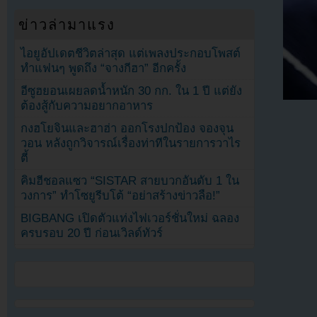
ข่าวล่ามาแรง
ไอยูอัปเดตชีวิตล่าสุด แต่เพลงประกอบโพสต์
ทำแฟนๆ พูดถึง “จางกีฮา” อีกครั้ง
อีซูฮยอนเผยลดน้ำหนัก 30 กก. ใน 1 ปี แต่ยัง
ต้องสู้กับความอยากอาหาร
กงฮโยจินและฮาฮ่า ออกโรงปกป้อง จองจุน
วอน หลังถูกวิจารณ์เรื่องท่าทีในรายการวาไร
ตี้
คิมฮีชอลแซว “SISTAR สายบวกอันดับ 1 ใน
วงการ” ทำโซยูรีบโต้ “อย่าสร้างข่าวลือ!”
BIGBANG เปิดตัวแท่งไฟเวอร์ชั่นใหม่ ฉลอง
ครบรอบ 20 ปี ก่อนเวิลด์ทัวร์