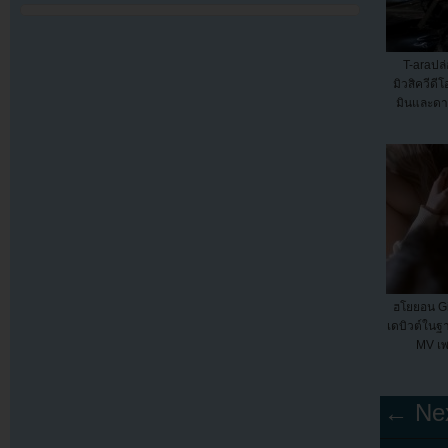
T-araปล
มิวสิควีดี
มินและดา
ฮโยยอน Gi
เดบิวต์ในฐ
MV เพ
← Nex