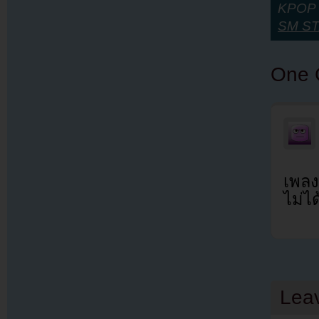
KPOP Y
SM ST
One 
เพลง
ไม่ไ
Lea