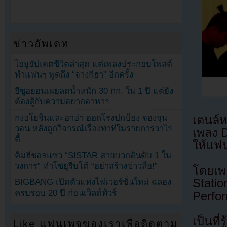
ข่าวอัพเดท
ไอยูอัปเดตชีวิตล่าสุด แต่เพลงประกอบโพสต์
ทำแฟนๆ พูดถึง “จางกีฮา” อีกครั้ง
อีซูฮยอนเผยลดน้ำหนัก 30 กก. ใน 1 ปี แต่ยัง
ต้องสู้กับความอยากอาหาร
กงฮโยจินและฮาฮ่า ออกโรงปกป้อง จองจุน
เตนล์
วอน หลังถูกวิจารณ์เรื่องท่าทีในรายการวาไร
เพลง 
ตี้
ให้แฟน
คิมฮีชอลแซว “SISTAR สายบวกอันดับ 1 ใน
วงการ” ทำโซยูรีบโต้ “อย่าสร้างข่าวลือ!”
โดยเพ
Statio
BIGBANG เปิดตัวแท่งไฟเวอร์ชั่นใหม่ ฉลอง
ครบรอบ 20 ปี ก่อนเวิลด์ทัวร์
Perfo
เป็นที
Like แฟนเพจของเราเพื่อติดตาม