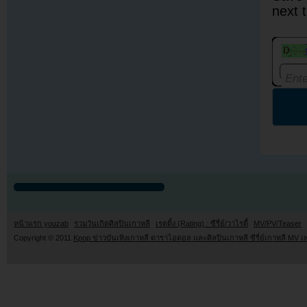
next 
หน้าแรก youzab
รวมวันเกิดศิลปินเกาหลี
เรตติ้ง (Rating) : ซีรี่ย์/วาไรตี้
MV/PV/Teaser
Copyright © 2011
Kpop ข่าวบันเทิงเกาหลี ดาราไอดอล และศิลปินเกาหลี ซีรี่ย์เกาหลี MV เ