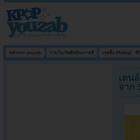
หน้าแรก youzab
รวมวันเกิดศิลปินเกาหลี
เรตติ้ง (Rating) : ซีรี
Written on
APR
เตนล
จาก S
Filed under
MV