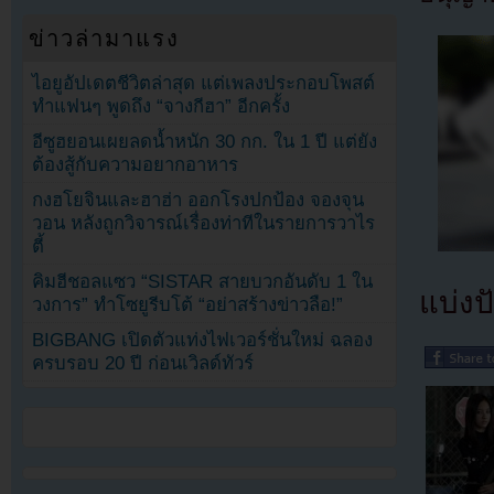
ข่าวล่ามาแรง
ไอยูอัปเดตชีวิตล่าสุด แต่เพลงประกอบโพสต์
ทำแฟนๆ พูดถึง “จางกีฮา” อีกครั้ง
อีซูฮยอนเผยลดน้ำหนัก 30 กก. ใน 1 ปี แต่ยัง
ต้องสู้กับความอยากอาหาร
กงฮโยจินและฮาฮ่า ออกโรงปกป้อง จองจุน
วอน หลังถูกวิจารณ์เรื่องท่าทีในรายการวาไร
ตี้
คิมฮีชอลแซว “SISTAR สายบวกอันดับ 1 ใน
แบ่งปั
วงการ” ทำโซยูรีบโต้ “อย่าสร้างข่าวลือ!”
BIGBANG เปิดตัวแท่งไฟเวอร์ชั่นใหม่ ฉลอง
ครบรอบ 20 ปี ก่อนเวิลด์ทัวร์