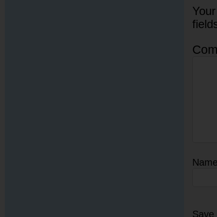
Your
fiel
Com
Nam
Save 