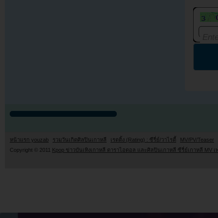
หน้าแรก youzab
รวมวันเกิดศิลปินเกาหลี
เรตติ้ง (Rating) : ซีรี่ย์/วาไรตี้
MV/PV/Teaser
Copyright © 2011
Kpop ข่าวบันเทิงเกาหลี ดาราไอดอล และศิลปินเกาหลี ซีรี่ย์เกาหลี MV เ