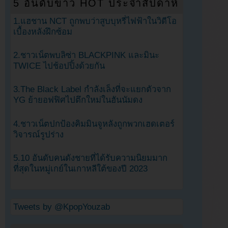
5 อันดับข่าว HOT ประจำสัปดาห์
1.แฮชาน NCT ถูกพบว่าสูบบุหรี่ไฟฟ้าในวิดีโอ
เบื้องหลังฝึกซ้อม
2.ชาวเน็ตพบลิซ่า BLACKPINK และมินะ
TWICE ไปช้อปปิ้งด้วยกัน
3.The Black Label กำลังเล็งที่จะแยกตัวจาก
YG ย้ายอฟฟิศไปตึกใหม่ในฮันนัมดง
4.ชาวเน็ตปกป้องคิมมินจูหลังถูกพวกเฮดเตอร์
วิจารณ์รูปร่าง
5.10 อันดับคนดังชายที่ได้รับความนิยมมาก
ที่สุดในหมู่เกย์ในเกาหลีใต้ของปี 2023
Tweets by @KpopYouzab