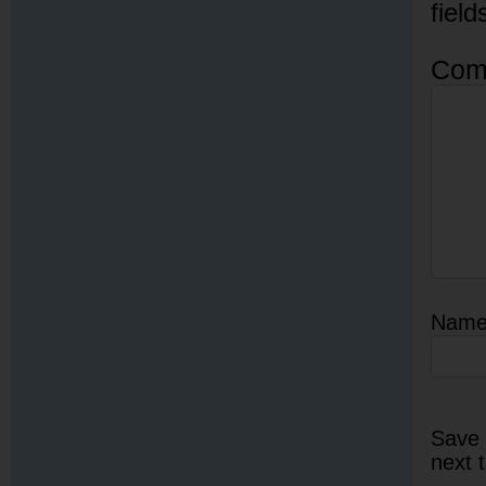
fiel
Com
Nam
Save 
next 