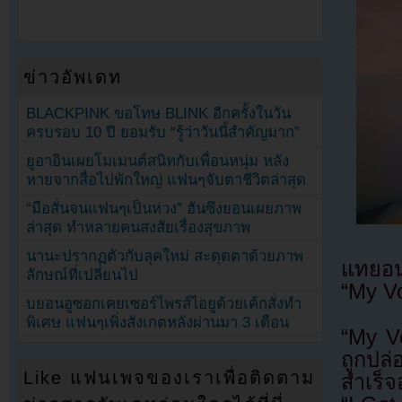
ข่าวอัพเดท
BLACKPINK ขอโทษ BLINK อีกครั้งในวัน
ครบรอบ 10 ปี ยอมรับ “รู้ว่าวันนี้สำคัญมาก”
ยูอาอินเผยโมเมนต์สนิทกับเพื่อนหนุ่ม หลัง
หายจากสื่อไปพักใหญ่ แฟนๆจับตาชีวิตล่าสุด
“มือสั่นจนแฟนๆเป็นห่วง” ฮันซึงยอนเผยภาพ
ล่าสุด ทำหลายคนสงสัยเรื่องสุขภาพ
นานะปรากฏตัวกับลุคใหม่ สะดุดตาด้วยภาพ
แทยอน
ลักษณ์ที่เปลี่ยนไป
“My Vo
บยอนอูซอกเคยเซอร์ไพรส์ไอยูด้วยเค้กสั่งทำ
พิเศษ แฟนๆเพิ่งสังเกตหลังผ่านมา 3 เดือน
“My V
ถูกปล
Like แฟนเพจของเราเพื่อติดตาม
สำเร็