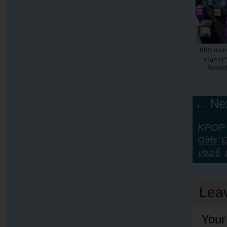
KBS ปล่อย
รายการ “
Rebooti
← Nex
KPOP Y
Girls’
เซอร์
,
Lea
Your