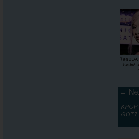
โรเซ่ BLAC
ใหม่ศิลปิน
S
← Nex
KPOP Y
GOT7