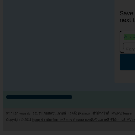
Save 
next 
หน้าแรก youzab
รวมวันเกิดศิลปินเกาหลี
เรตติ้ง (Rating) : ซีรี่ย์/วาไรตี้
MV/PV/Teaser
Copyright © 2011
Kpop ข่าวบันเทิงเกาหลี ดาราไอดอล และศิลปินเกาหลี ซีรี่ย์เกาหลี MV เ