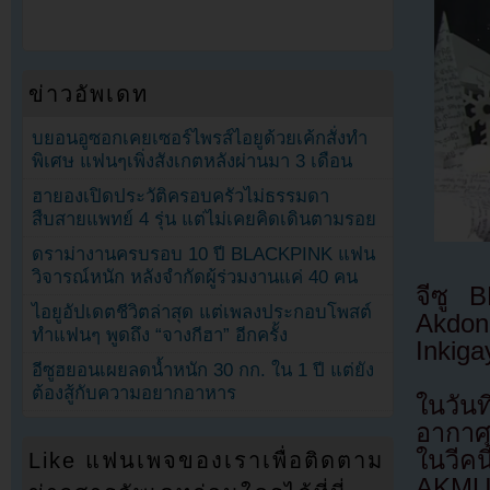
ข่าวอัพเดท
บยอนอูซอกเคยเซอร์ไพรส์ไอยูด้วยเค้กสั่งทำ
พิเศษ แฟนๆเพิ่งสังเกตหลังผ่านมา 3 เดือน
ฮายองเปิดประวัติครอบครัวไม่ธรรมดา
สืบสายแพทย์ 4 รุ่น แต่ไม่เคยคิดเดินตามรอย
ดราม่างานครบรอบ 10 ปี BLACKPINK แฟน
วิจารณ์หนัก หลังจำกัดผู้ร่วมงานแค่ 40 คน
จีซู
ไอยูอัปเดตชีวิตล่าสุด แต่เพลงประกอบโพสต์
Akdon
ทำแฟนๆ พูดถึง “จางกีฮา” อีกครั้ง
Inkiga
อีซูฮยอนเผยลดน้ำหนัก 30 กก. ใน 1 ปี แต่ยัง
ต้องสู้กับความอยากอาหาร
ในวัน
อากาศ
ในวีค
Like แฟนเพจของเราเพื่อติดตาม
AKMU 