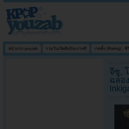
หน้าแรก youzab
รวมวันเกิดศิลปินเกาหลี
เรตติ้ง (Rating) : ซีรี
Written on
FEB
จีซู
ฉลอง
Inkig
Filed under
U