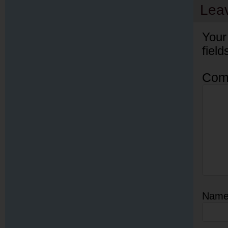
Lea
Your
fiel
Com
Nam