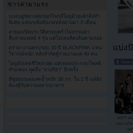
ข่าวล่ามาแรง
บยอนอูซอกเคยเซอร์ไพรส์ไอยูด้วยเค้กสั่งทำ
พิเศษ แฟนๆเพิ่งสังเกตหลังผ่านมา 3 เดือน
ฮายองเปิดประวัติครอบครัวไม่ธรรมดา
สืบสายแพทย์ 4 รุ่น แต่ไม่เคยคิดเดินตามรอย
แบ่งปั
ดราม่างานครบรอบ 10 ปี BLACKPINK แฟน
วิจารณ์หนัก หลังจำกัดผู้ร่วมงานแค่ 40 คน
ไอยูอัปเดตชีวิตล่าสุด แต่เพลงประกอบโพสต์
ทำแฟนๆ พูดถึง “จางกีฮา” อีกครั้ง
อีซูฮยอนเผยลดน้ำหนัก 30 กก. ใน 1 ปี แต่ยัง
ต้องสู้กับความอยากอาหาร
GOT7 ประ
และงานโชว
ออก