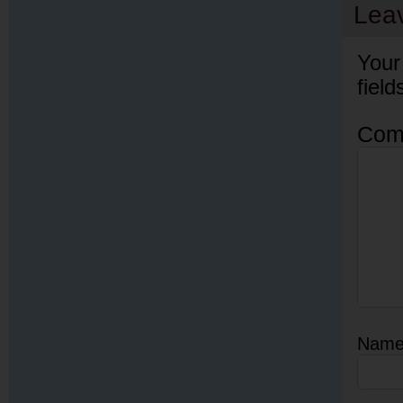
Lea
Your
fiel
Com
Nam