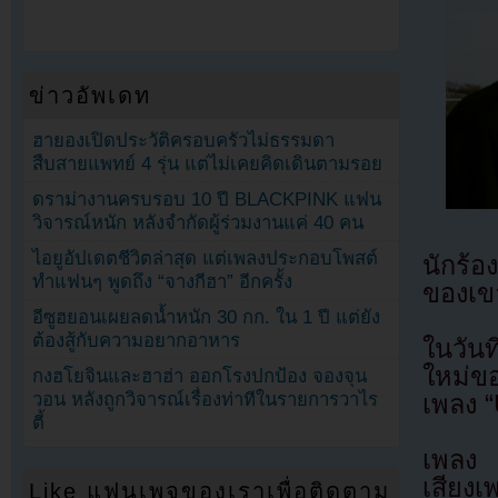
ข่าวอัพเดท
ฮายองเปิดประวัติครอบครัวไม่ธรรมดา
สืบสายแพทย์ 4 รุ่น แต่ไม่เคยคิดเดินตามรอย
ดราม่างานครบรอบ 10 ปี BLACKPINK แฟน
วิจารณ์หนัก หลังจำกัดผู้ร่วมงานแค่ 40 คน
ไอยูอัปเดตชีวิตล่าสุด แต่เพลงประกอบโพสต์
นักร้
ทำแฟนๆ พูดถึง “จางกีฮา” อีกครั้ง
ของเขา
อีซูฮยอนเผยลดน้ำหนัก 30 กก. ใน 1 ปี แต่ยัง
ต้องสู้กับความอยากอาหาร
ในวันท
ใหม่ขอ
กงฮโยจินและฮาฮ่า ออกโรงปกป้อง จองจุน
วอน หลังถูกวิจารณ์เรื่องท่าทีในรายการวาไร
เพลง “
ตี้
เพลง 
เสียงเ
Like แฟนเพจของเราเพื่อติดตาม