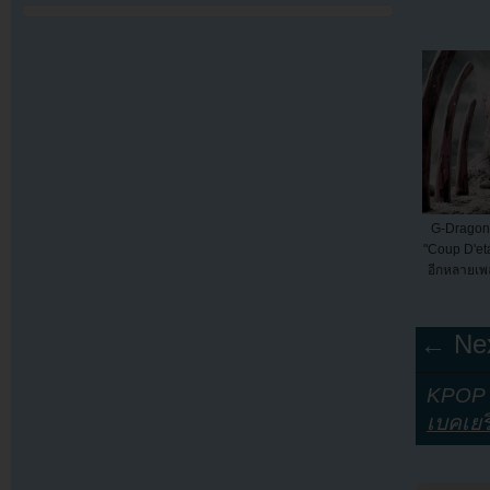
G-Dragon
"Coup D'eta
อีกหลายเพล
← Nex
KPOP Y
เบคเยร