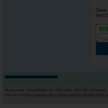
Save 
next 
หน้าแรก youzab
รวมวันเกิดศิลปินเกาหลี
เรตติ้ง (Rating) : ซีรี่ย์/วาไรตี้
MV/PV/Teaser
Copyright © 2011
Kpop ข่าวบันเทิงเกาหลี ดาราไอดอล และศิลปินเกาหลี ซีรี่ย์เกาหลี MV เ