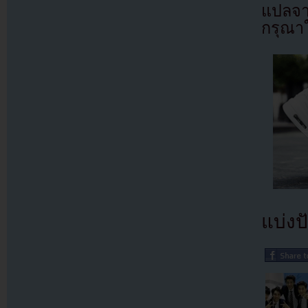
แปลจา
กรุณาใ
แบ่งปั