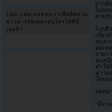
จากดัง
ในออนไ
Like แฟนเพจของเราเพื่อติดตาม
คายกั
ข่าวสารอัพเดทก่อนใครได้ที่นี่
โปรดิ
เลยจ้า
เกี่ย
ทบทวน
ต่อเห
รายกา
จะสนั
ทำให้ดี
ความฝ
ใจของ
จดหมาย
“นี่จา