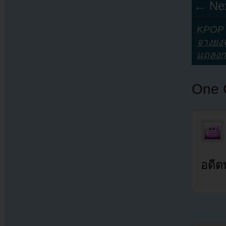
← Nex
KPOP Y
จางยงจ
แถลงก
One 
อดีต