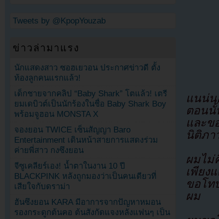
Tweets by @KpopYouzab
ข่าวล่ามาแรง
นักแสดงสาว ซอฮเยวอน ประกาศข่าวดี ตั้ง
ท้องลูกคนแรกแล้ว!
เด็กชายจากคลิป “Baby Shark” โตแล้ว! เตรี
แนน่น
ยมเดบิวต์เป็นนักร้องในชื่อ Baby Shark Boy
ตอนนั
พร้อมจูฮอน MONSTA X
และขอ
จองยอน TWICE เซ็นสัญญา Baro
นิติภา
Entertainment เดินหน้าสายการแสดงร่วม
ค่ายพี่สาว กงซึงยอน
ผมไม่
จีซูเคลียร์เอง! น้ำตาในงาน 10 ปี
เพียง
BLACKPINK หลังถูกมองว่าเป็นคนเดียวที่
ขอโทษ
เสียใจกับดราม่า
ผม
ฮันซึงยอน KARA มีอาการจากปัญหาหมอน
รองกระดูกต้นคอ ต้นสังกัดแจงหลังแฟนๆ เป็น