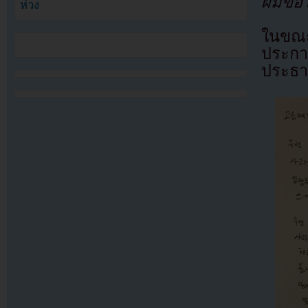
ผมขอโท
ห่วง
ในขณะเ
ประกา
ประธา