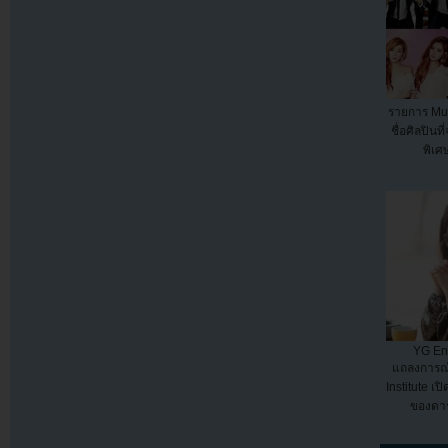
รายการ Mu
ชื่อศิลปินท
พิเศษ
YG En
แถลงการณ์
Institute เป
ของดาร