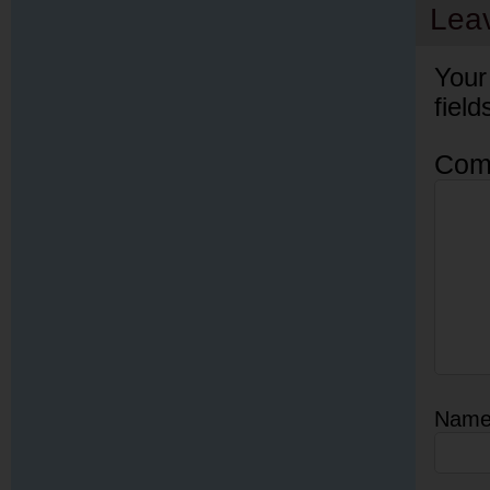
Lea
Your
fiel
Com
Nam