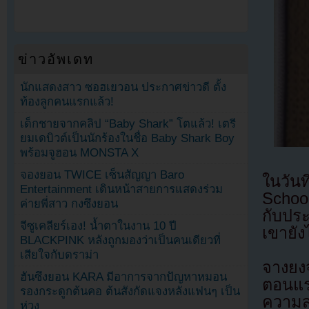
ข่าวอัพเดท
นักแสดงสาว ซอฮเยวอน ประกาศข่าวดี ตั้ง
ท้องลูกคนแรกแล้ว!
เด็กชายจากคลิป “Baby Shark” โตแล้ว! เตรี
ยมเดบิวต์เป็นนักร้องในชื่อ Baby Shark Boy
พร้อมจูฮอน MONSTA X
จองยอน TWICE เซ็นสัญญา Baro
ในวัน
Entertainment เดินหน้าสายการแสดงร่วม
Schoo
ค่ายพี่สาว กงซึงยอน
กับประ
จีซูเคลียร์เอง! น้ำตาในงาน 10 ปี
เขายั
BLACKPINK หลังถูกมองว่าเป็นคนเดียวที่
เสียใจกับดราม่า
จางยง
ฮันซึงยอน KARA มีอาการจากปัญหาหมอน
ตอนแร
รองกระดูกต้นคอ ต้นสังกัดแจงหลังแฟนๆ เป็น
ความส
ห่วง