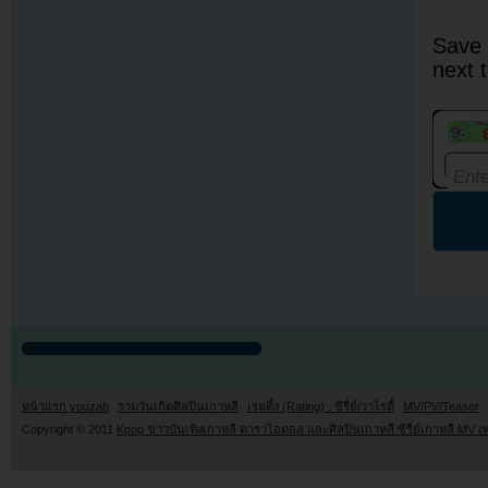
Save 
next 
หน้าแรก youzab
รวมวันเกิดศิลปินเกาหลี
เรตติ้ง (Rating) : ซีรี่ย์/วาไรตี้
MV/PV/Teaser
Copyright © 2011
Kpop ข่าวบันเทิงเกาหลี ดาราไอดอล และศิลปินเกาหลี ซีรี่ย์เกาหลี MV เ