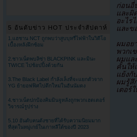
ก่อนอ
และผิ
อะไรได
5 อันดับข่าว HOT ประจำสัปดาห์
และขอโ
1.แฮชาน NCT ถูกพบว่าสูบบุหรี่ไฟฟ้าในวิดีโอ
ผมอยา
เบื้องหลังฝึกซ้อม
พวกเข
ผมและค
2.ชาวเน็ตพบลิซ่า BLACKPINK และมินะ
TWICE ไปช้อปปิ้งด้วยกัน
คั้นให
แย้งกั
3.The Black Label กำลังเล็งที่จะแยกตัวจาก
ผมรู้
YG ย้ายอฟฟิศไปตึกใหม่ในฮันนัมดง
เตอร์ใ
4.ชาวเน็ตปกป้องคิมมินจูหลังถูกพวกเฮดเตอร์
วิจารณ์รูปร่าง
5.10 อันดับคนดังชายที่ได้รับความนิยมมาก
ที่สุดในหมู่เกย์ในเกาหลีใต้ของปี 2023