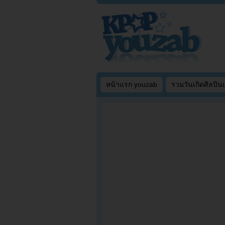
หน้าแรก youzab
รวมวันเกิดศิลปิน