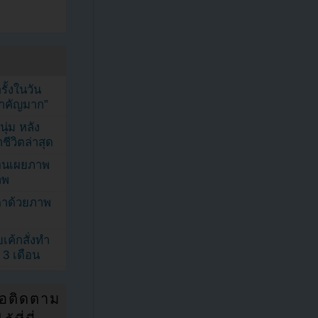
้งในวัน
้สำคัญมาก”
ุ่ม หลัง
ีวิตล่าสุด
ยอนเผยภาพ
าพ
ตาด้วยภาพ
เค้กสั่งทำ
 3 เดือน
่อติดตาม