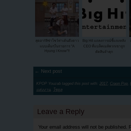
สุดฮา!!ลิซ่าโชว์ท่าเต้นดึงดาว
Big Hit แถลงการณ์ชี้แจงหลัง
แบบเต็มๆในรายการ "A
CEO ที่แบล็คเมล์พวกเขาถูก
Hyung I Know"!!
ตัดสินจำคุก
← Next post
KPOP Youzab tagged this post with:
2017
,
Craon Pop
,
แต่งงาน
,
โซยูล
Leave a Reply
Your email address will not be published.
R