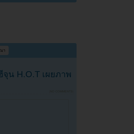
ษณา
ฮีจุน H.O.T เผยภาพ
{
NO COMMENTS
}