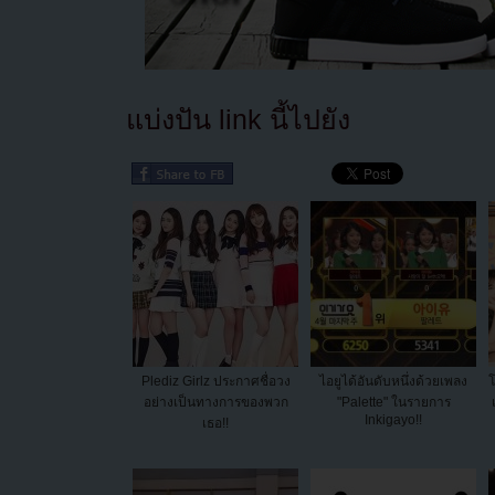
แบ่งปัน link นี้ไปยัง
Plediz Girlz ประกาศชื่อวง
ไอยูได้อันดับหนึ่งด้วยเพลง
โ
อย่างเป็นทางการของพวก
"Palette" ในรายการ
Inkigayo!!
เธอ!!