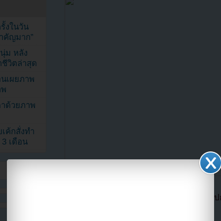
้งในวัน
้สำคัญมาก”
ุ่ม หลัง
ีวิตล่าสุด
ยอนเผยภาพ
าพ
ตาด้วยภาพ
เค้กสั่งทำ
 3 เดือน
แปลจาก allkpop โดย
Youzab
หากนำออกไปกร
Hotlink ไฟล์ภาพ)