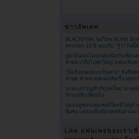
ข่าวอัพเดท
BLACKPINK ขอโทษ BLINK อีกครั
ครบรอบ 10 ปี ยอมรับ “รู้ว่าวันนี
ยูอาอินเผยโมเมนต์สนิทกับเพื่อนหน
หายจากสื่อไปพักใหญ่ แฟนๆจับตาช
“มือสั่นจนแฟนๆเป็นห่วง” ฮันซึง
ล่าสุด ทำหลายคนสงสัยเรื่องสุขภ
นานะปรากฏตัวกับลุคใหม่ สะดุด
ลักษณ์ที่เปลี่ยนไป
บยอนอูซอกเคยเซอร์ไพรส์ไอยูด้วย
พิเศษ แฟนๆเพิ่งสังเกตหลังผ่านมา
Like แฟนเพจของเราเพื