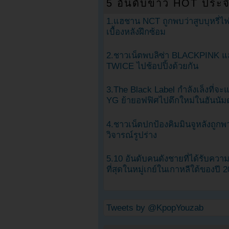
5 อันดับข่าว HOT ประจ
1.แฮชาน NCT ถูกพบว่าสูบบุหรี่ไฟ
เบื้องหลังฝึกซ้อม
2.ชาวเน็ตพบลิซ่า BLACKPINK แ
TWICE ไปช้อปปิ้งด้วยกัน
3.The Black Label กำลังเล็งที่จ
YG ย้ายอฟฟิศไปตึกใหม่ในฮันนัม
4.ชาวเน็ตปกป้องคิมมินจูหลังถูกพ
วิจารณ์รูปร่าง
5.10 อันดับคนดังชายที่ได้รับคว
ที่สุดในหมู่เกย์ในเกาหลีใต้ของปี 
Tweets by @KpopYouzab