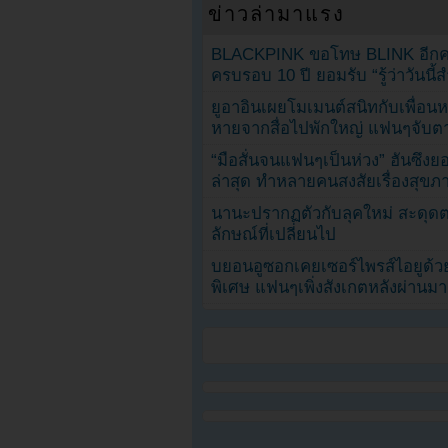
ข่าวล่ามาแรง
BLACKPINK ขอโทษ BLINK อีกครั
ครบรอบ 10 ปี ยอมรับ “รู้ว่าวันนี
ยูอาอินเผยโมเมนต์สนิทกับเพื่อนหน
หายจากสื่อไปพักใหญ่ แฟนๆจับตาช
“มือสั่นจนแฟนๆเป็นห่วง” ฮันซึง
ล่าสุด ทำหลายคนสงสัยเรื่องสุขภ
นานะปรากฏตัวกับลุคใหม่ สะดุด
ลักษณ์ที่เปลี่ยนไป
บยอนอูซอกเคยเซอร์ไพรส์ไอยูด้วย
พิเศษ แฟนๆเพิ่งสังเกตหลังผ่านมา