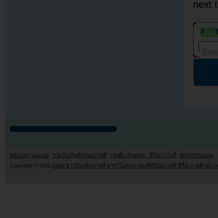
next 
หน้าแรก youzab
รวมวันเกิดศิลปินเกาหลี
เรตติ้ง (Rating) : ซีรี่ย์/วาไรตี้
MV/PV/Teaser
Copyright © 2011
Kpop ข่าวบันเทิงเกาหลี ดาราไอดอล และศิลปินเกาหลี ซีรี่ย์เกาหลี MV เ