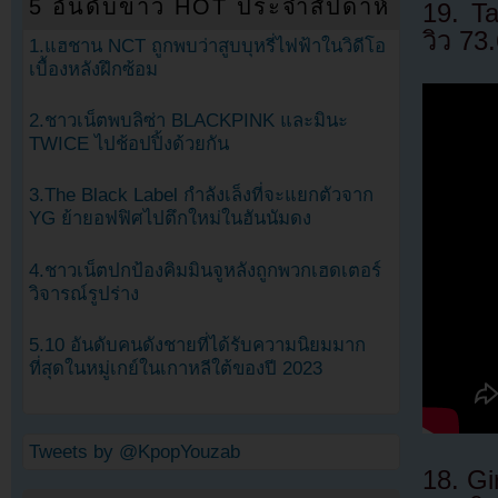
5 อันดับข่าว HOT ประจำสัปดาห์
19. T
วิว 73
1.แฮชาน NCT ถูกพบว่าสูบบุหรี่ไฟฟ้าในวิดีโอ
เบื้องหลังฝึกซ้อม
2.ชาวเน็ตพบลิซ่า BLACKPINK และมินะ
TWICE ไปช้อปปิ้งด้วยกัน
3.The Black Label กำลังเล็งที่จะแยกตัวจาก
YG ย้ายอฟฟิศไปตึกใหม่ในฮันนัมดง
4.ชาวเน็ตปกป้องคิมมินจูหลังถูกพวกเฮดเตอร์
วิจารณ์รูปร่าง
5.10 อันดับคนดังชายที่ได้รับความนิยมมาก
ที่สุดในหมู่เกย์ในเกาหลีใต้ของปี 2023
Tweets by @KpopYouzab
18. Gi