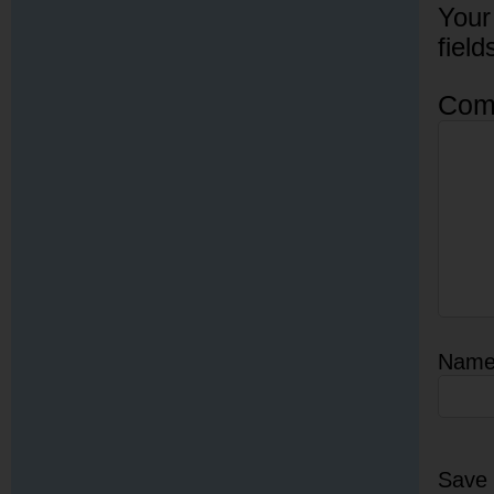
Your
fiel
Com
Nam
Save 