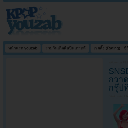
หน้าแรก youzab
รวมวันเกิดศิลปินเกาหลี
เรตติ้ง (Rating) : ซีรี
Written on
FEB
SNSD
กวาด
กรุ๊ป
Filed under
U