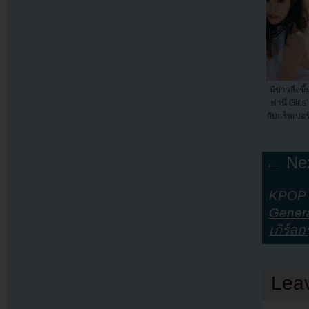
มีข่าวลือขึ
ฟานี่ Girl
กับแร็พเปอร
← Nex
KPOP Y
Genera
เกิร์ลกร
Lea