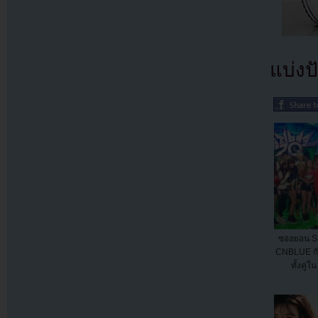
แบ่งปั
ซอฮยอน S
CNBLUE กับ
ทั้งคู่