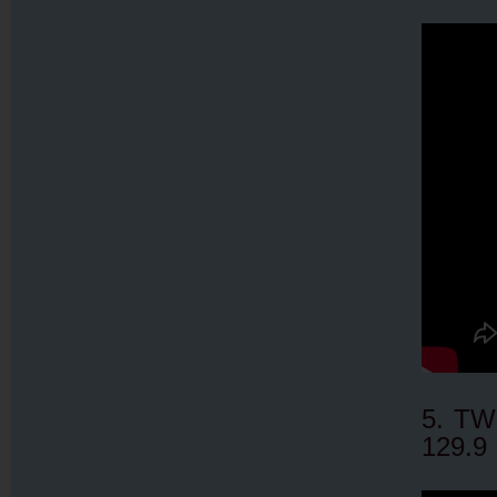
5. TW
129.9 