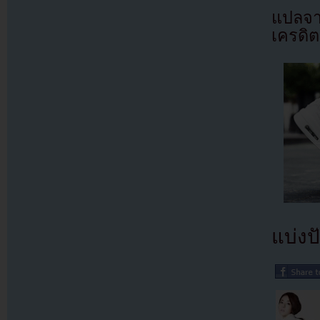
แปลจ
เครดิต
แบ่งปั