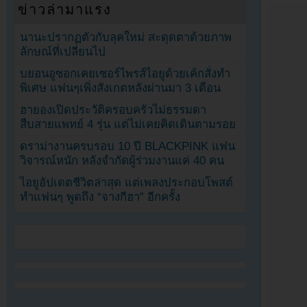
ข่าวล่ามาแรง
นานะปรากฏตัวกับลุคใหม่ สะดุดตาด้วยภาพ
ลักษณ์ที่เปลี่ยนไป
บยอนอูซอกเคยเซอร์ไพรส์ไอยูด้วยเค้กสั่งทำ
พิเศษ แฟนๆเพิ่งสังเกตหลังผ่านมา 3 เดือน
ฮายองเปิดประวัติครอบครัวไม่ธรรมดา
สืบสายแพทย์ 4 รุ่น แต่ไม่เคยคิดเดินตามรอย
ดราม่างานครบรอบ 10 ปี BLACKPINK แฟน
วิจารณ์หนัก หลังจำกัดผู้ร่วมงานแค่ 40 คน
ไอยูอัปเดตชีวิตล่าสุด แต่เพลงประกอบโพสต์
ทำแฟนๆ พูดถึง “จางกีฮา” อีกครั้ง