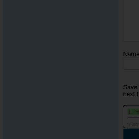
Nam
Save 
next 