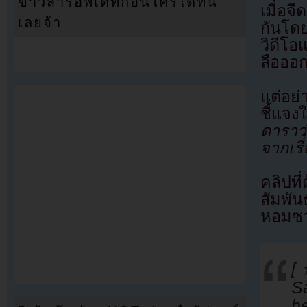
ข่าวสารอัพเดทก่อนใครได้ที่นี่
เมื่อ
เลยจ้า
กันโด
วิดีโ
ลือออ
แต่อย่
ชี้แจง
ดาราว
จากเรื
คลิปที
สัมพัน
หอมซา
[
Sa