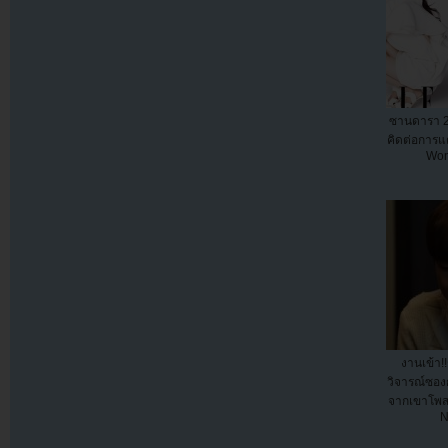
ซานดารา 
คิดต่อการ
Won
งานเข้า!
วิจารณ์ซองก
จากเขาโพส
N