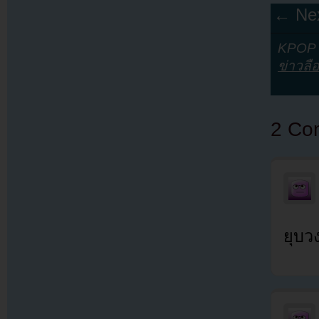
← Nex
KPOP Y
ข่าวลื
2 Co
ยุบว