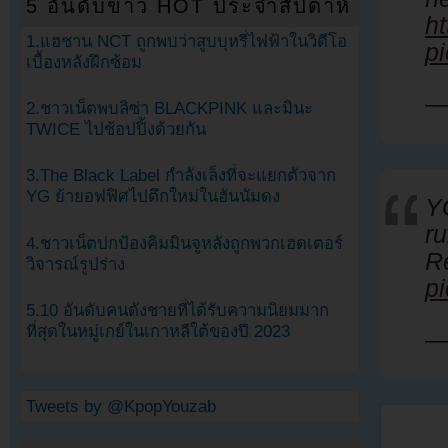
5 อันดับข่าว HOT ประจำสัปดาห์
h
1.แฮชาน NCT ถูกพบว่าสูบบุหรี่ไฟฟ้าในวิดีโอ
p
เบื้องหลังฝึกซ้อม
—
2.ชาวเน็ตพบลิซ่า BLACKPINK และมินะ
TWICE ไปช้อปปิ้งด้วยกัน
3.The Black Label กำลังเล็งที่จะแยกตัวจาก
YG ย้ายอฟฟิศไปตึกใหม่ในฮันนัมดง
Y
r
4.ชาวเน็ตปกป้องคิมมินจูหลังถูกพวกเฮดเตอร์
R
วิจารณ์รูปร่าง
p
5.10 อันดับคนดังชายที่ได้รับความนิยมมาก
ที่สุดในหมู่เกย์ในเกาหลีใต้ของปี 2023
—
Tweets by @KpopYouzab