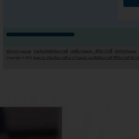
หน้าแรก youzab
รวมวันเกิดศิลปินเกาหลี
เรตติ้ง (Rating) : ซีรี่ย์/วาไรตี้
MV/PV/Teaser
Copyright © 2011
Kpop ข่าวบันเทิงเกาหลี ดาราไอดอล และศิลปินเกาหลี ซีรี่ย์เกาหลี MV เ