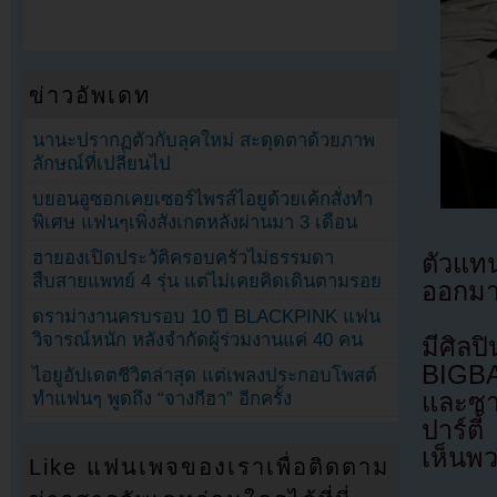
ข่าวอัพเดท
นานะปรากฏตัวกับลุคใหม่ สะดุดตาด้วยภาพ
ลักษณ์ที่เปลี่ยนไป
บยอนอูซอกเคยเซอร์ไพรส์ไอยูด้วยเค้กสั่งทำ
พิเศษ แฟนๆเพิ่งสังเกตหลังผ่านมา 3 เดือน
ฮายองเปิดประวัติครอบครัวไม่ธรรมดา
ตัวแท
สืบสายแพทย์ 4 รุ่น แต่ไม่เคยคิดเดินตามรอย
ออกมาช
ดราม่างานครบรอบ 10 ปี BLACKPINK แฟน
วิจารณ์หนัก หลังจำกัดผู้ร่วมงานแค่ 40 คน
มีศิล
BIGBA
ไอยูอัปเดตชีวิตล่าสุด แต่เพลงประกอบโพสต์
ทำแฟนๆ พูดถึง “จางกีฮา” อีกครั้ง
และซา
ปาร์ตี
เห็นพ
Like แฟนเพจของเราเพื่อติดตาม