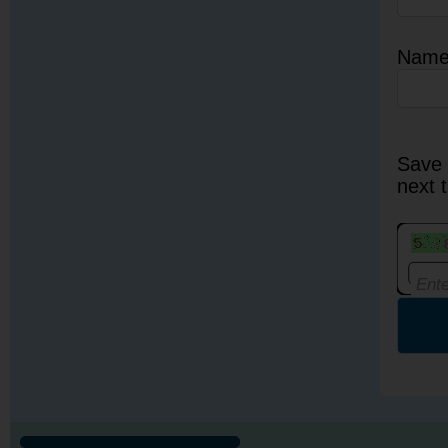
Nam
Save 
next 