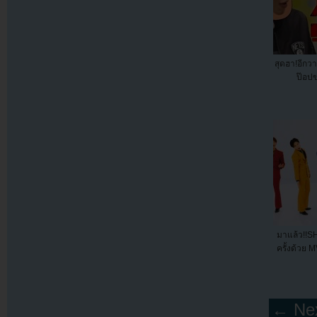
สุดฮา!อีกว
ป๊อปข
มาแล้ว!!S
ครั้งด้วย M
← Nex