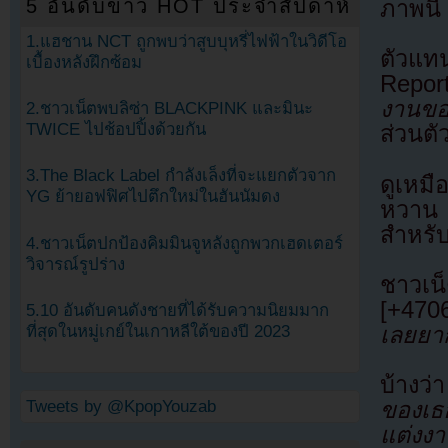
5 อันดับข่าว HOT ประจำสัปดาห์
ภาพนี้ 
1.แฮชาน NCT ถูกพบว่าสูบบุหรี่ไฟฟ้าในวิดีโอ
ตัวแท
เบื้องหลังฝึกซ้อม
Repor
งานขอ
2.ชาวเน็ตพบลิซ่า BLACKPINK และมินะ
TWICE ไปช้อปปิ้งด้วยกัน
ส่วนตั
3.The Black Label กำลังเล็งที่จะแยกตัวจาก
ดูเหมื
YG ย้ายอฟฟิศไปตึกใหม่ในฮันนัมดง
หวาน ซ
สำหรั
4.ชาวเน็ตปกป้องคิมมินจูหลังถูกพวกเฮดเตอร์
วิจารณ์รูปร่าง
ชาวเน
[+4706
5.10 อันดับคนดังชายที่ได้รับความนิยมมาก
เลยยา
ที่สุดในหมู่เกย์ในเกาหลีใต้ของปี 2023
บ้างว่า
Tweets by @KpopYouzab
ของเธ
แต่งงา