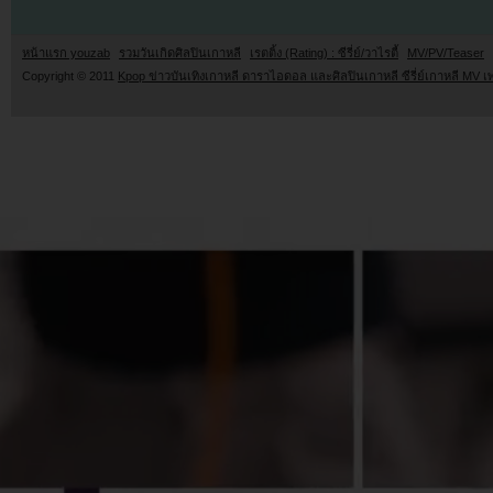
หน้าแรก youzab
รวมวันเกิดศิลปินเกาหลี
เรตติ้ง (Rating) : ซีรี่ย์/วาไรตี้
MV/PV/Teaser
Copyright © 2011
Kpop ข่าวบันเทิงเกาหลี ดาราไอดอล และศิลปินเกาหลี ซีรี่ย์เกาหลี MV เ