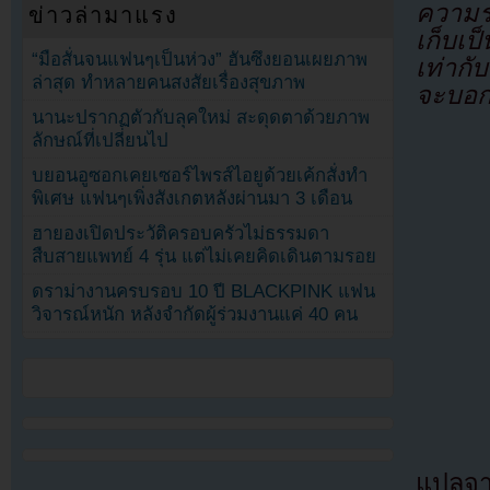
ความร่
ข่าวล่ามาแรง
เก็บเป
“มือสั่นจนแฟนๆเป็นห่วง” ฮันซึงยอนเผยภาพ
เท่ากั
ล่าสุด ทำหลายคนสงสัยเรื่องสุขภาพ
จะบอก
นานะปรากฏตัวกับลุคใหม่ สะดุดตาด้วยภาพ
ลักษณ์ที่เปลี่ยนไป
บยอนอูซอกเคยเซอร์ไพรส์ไอยูด้วยเค้กสั่งทำ
พิเศษ แฟนๆเพิ่งสังเกตหลังผ่านมา 3 เดือน
ฮายองเปิดประวัติครอบครัวไม่ธรรมดา
สืบสายแพทย์ 4 รุ่น แต่ไม่เคยคิดเดินตามรอย
ดราม่างานครบรอบ 10 ปี BLACKPINK แฟน
วิจารณ์หนัก หลังจำกัดผู้ร่วมงานแค่ 40 คน
แปลจ