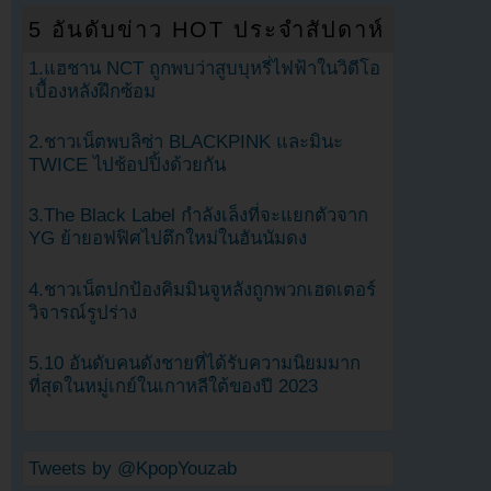
5 อันดับข่าว HOT ประจำสัปดาห์
1.แฮชาน NCT ถูกพบว่าสูบบุหรี่ไฟฟ้าในวิดีโอ
เบื้องหลังฝึกซ้อม
2.ชาวเน็ตพบลิซ่า BLACKPINK และมินะ
TWICE ไปช้อปปิ้งด้วยกัน
3.The Black Label กำลังเล็งที่จะแยกตัวจาก
YG ย้ายอฟฟิศไปตึกใหม่ในฮันนัมดง
4.ชาวเน็ตปกป้องคิมมินจูหลังถูกพวกเฮดเตอร์
วิจารณ์รูปร่าง
5.10 อันดับคนดังชายที่ได้รับความนิยมมาก
ที่สุดในหมู่เกย์ในเกาหลีใต้ของปี 2023
Tweets by @KpopYouzab