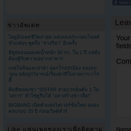
Lea
ข่าวอัพเดท
Your
ไอยูอัปเดตชีวิตล่าสุด แต่เพลงประกอบโพสต์
ทำแฟนๆ พูดถึง “จางกีฮา” อีกครั้ง
fiel
อีซูฮยอนเผยลดน้ำหนัก 30 กก. ใน 1 ปี แต่ยัง
ต้องสู้กับความอยากอาหาร
Com
กงฮโยจินและฮาฮ่า ออกโรงปกป้อง จองจุน
วอน หลังถูกวิจารณ์เรื่องท่าทีในรายการวาไร
ตี้
คิมฮีชอลแซว “SISTAR สายบวกอันดับ 1 ใน
วงการ” ทำโซยูรีบโต้ “อย่าสร้างข่าวลือ!”
BIGBANG เปิดตัวแท่งไฟเวอร์ชั่นใหม่ ฉลอง
ครบรอบ 20 ปี ก่อนเวิลด์ทัวร์
Nam
Like แฟนเพจของเราเพื่อติดตาม