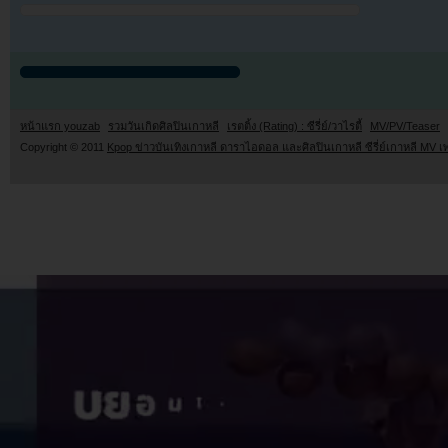
หน้าแรก youzab
รวมวันเกิดศิลปินเกาหลี
เรตติ้ง (Rating) : ซีรี่ย์/วาไรตี้
MV/PV/Teaser
Copyright © 2011
Kpop ข่าวบันเทิงเกาหลี ดาราไอดอล และศิลปินเกาหลี ซีรี่ย์เกาหลี MV เ