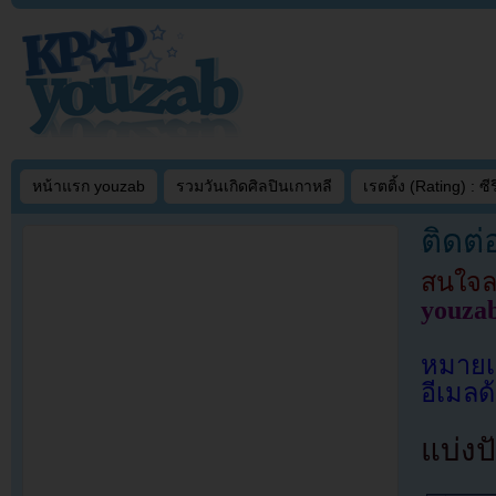
หน้าแรก youzab
รวมวันเกิดศิลปินเกาหลี
เรตติ้ง (Rating) : ซีรี
ติดต
สนใจล
youza
หมายเ
อีเมลด
แบ่งปั