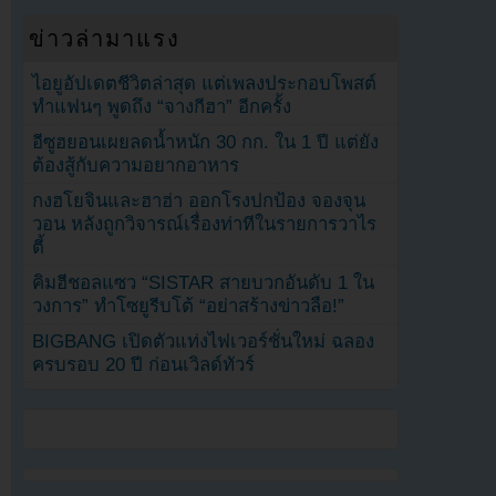
ข่าวล่ามาแรง
ไอยูอัปเดตชีวิตล่าสุด แต่เพลงประกอบโพสต์
ทำแฟนๆ พูดถึง “จางกีฮา” อีกครั้ง
อีซูฮยอนเผยลดน้ำหนัก 30 กก. ใน 1 ปี แต่ยัง
ต้องสู้กับความอยากอาหาร
กงฮโยจินและฮาฮ่า ออกโรงปกป้อง จองจุน
วอน หลังถูกวิจารณ์เรื่องท่าทีในรายการวาไร
ตี้
คิมฮีชอลแซว “SISTAR สายบวกอันดับ 1 ใน
วงการ” ทำโซยูรีบโต้ “อย่าสร้างข่าวลือ!”
BIGBANG เปิดตัวแท่งไฟเวอร์ชั่นใหม่ ฉลอง
ครบรอบ 20 ปี ก่อนเวิลด์ทัวร์