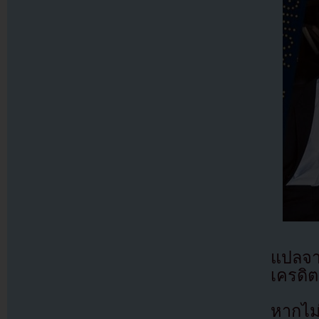
แปลจ
เครดิต
หากไม