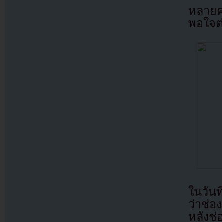
หลายค
พอใจต
ในวัน
ว่าช่
หลังช่