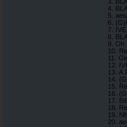
3. BL
4. BL
5. aes
6. (G
7. IVE
8. BL
9. Oh 
10. Re
11. Gi
12. IV
13. A 
14. (G
15. Re
16. (G
17. Bil
18. Re
19. N
20. ae