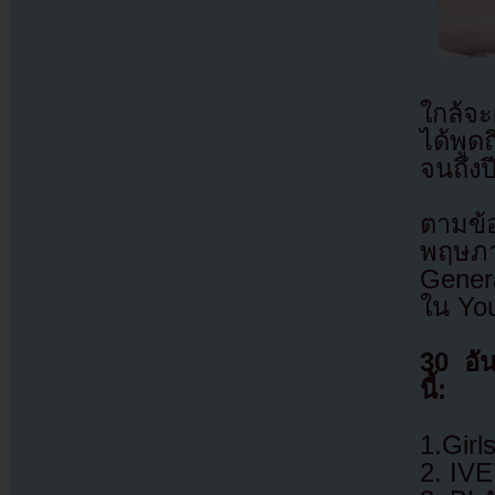
ใกล้จ
ได้พูด
จนถึงปี
ตามข้
พฤษภ
Genera
ใน Yo
30 อัน
นี้:
1.Girl
2. IV