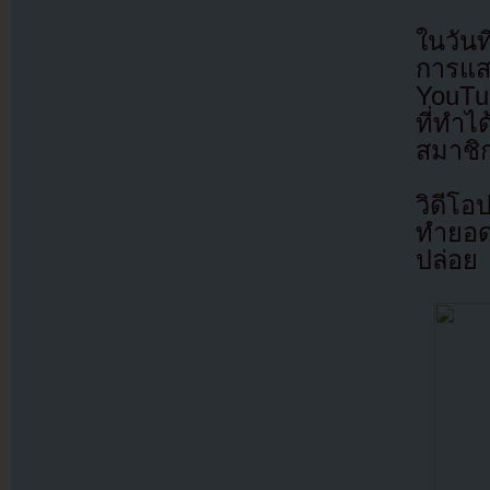
ในวันท
การแ
YouTub
ที่ทำได
สมาชิก
วิดีโอ
ทำยอด
ปล่อย