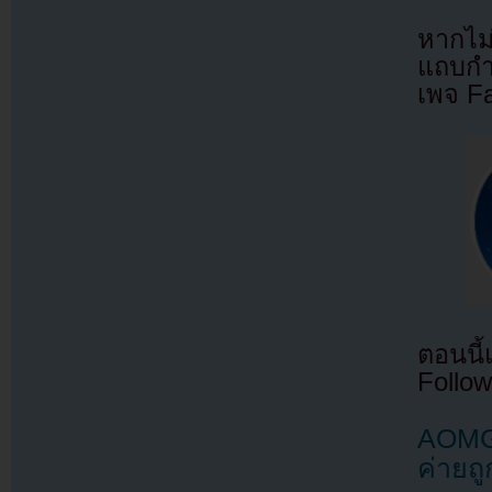
หากไม
แถบกำล
เพจ F
ตอนนี
Follow
AOMG 
ค่ายถู