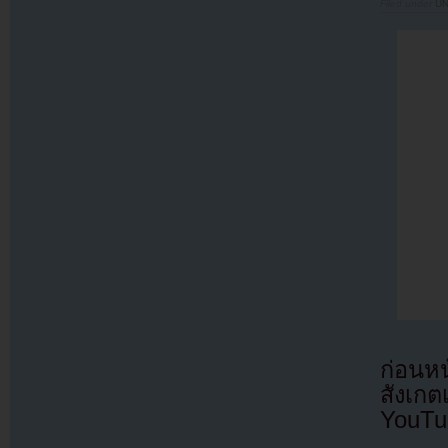
Filed under
U
ก่อนห
สังเกต
YouTu