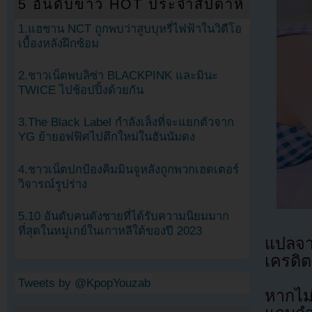
5 อันดับข่าว HOT ประจำสัปดาห์
1.แฮชาน NCT ถูกพบว่าสูบบุหรี่ไฟฟ้าในวิดีโอ
เบื้องหลังฝึกซ้อม
2.ชาวเน็ตพบลิซ่า BLACKPINK และมินะ
TWICE ไปช้อปปิ้งด้วยกัน
3.The Black Label กำลังเล็งที่จะแยกตัวจาก
YG ย้ายอฟฟิศไปตึกใหม่ในฮันนัมดง
4.ชาวเน็ตปกป้องคิมมินจูหลังถูกพวกเฮดเตอร์
วิจารณ์รูปร่าง
5.10 อันดับคนดังชายที่ได้รับความนิยมมาก
ที่สุดในหมู่เกย์ในเกาหลีใต้ของปี 2023
แปลจ
เครดิต
Tweets by @KpopYouzab
หากไม