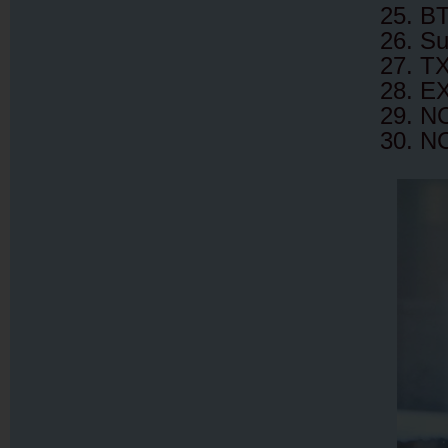
25. B
26. Su
27. T
28. E
29. N
30. N