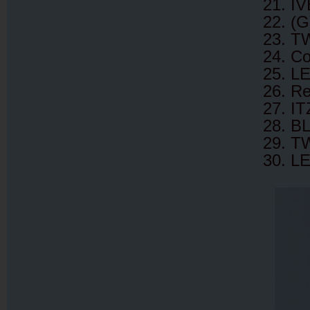
21. IV
22. (
23. T
24. Co
25. L
26. R
27. IT
28. B
29. T
30. L