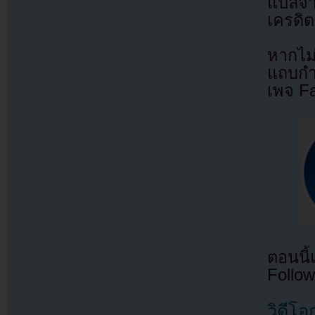
แปลจ
เครดิต
หากไม
แถบกำล
เพจ F
ตอนนี
Follow
วิดีโ