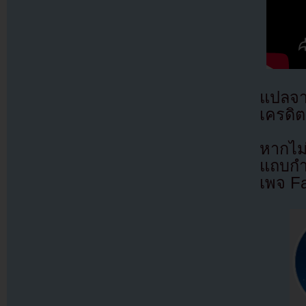
แปลจ
เครดิต
หากไม
แถบกำล
เพจ F