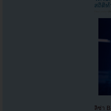
สถิติท
Filed under
U
ลิซ่า 