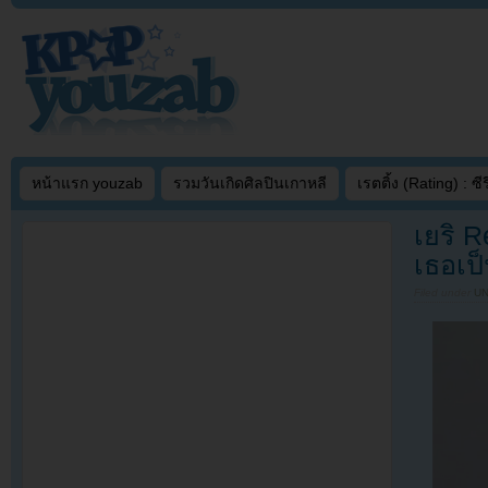
หน้าแรก youzab
รวมวันเกิดศิลปินเกาหลี
เรตติ้ง (Rating) : ซีรี
เยริ R
เธอเป็
Filed under
U