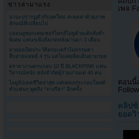
แถบกำล
ข่าวล่ามาแรง
เพจ F
นานะปรากฏตัวกับลุคใหม่ สะดุดตาด้วยภาพ
ลักษณ์ที่เปลี่ยนไป
บยอนอูซอกเคยเซอร์ไพรส์ไอยูด้วยเค้กสั่งทำ
พิเศษ แฟนๆเพิ่งสังเกตหลังผ่านมา 3 เดือน
ฮายองเปิดประวัติครอบครัวไม่ธรรมดา
สืบสายแพทย์ 4 รุ่น แต่ไม่เคยคิดเดินตามรอย
ดราม่างานครบรอบ 10 ปี BLACKPINK แฟน
วิจารณ์หนัก หลังจำกัดผู้ร่วมงานแค่ 40 คน
ตอนนี
ไอยูอัปเดตชีวิตล่าสุด แต่เพลงประกอบโพสต์
Follow
ทำแฟนๆ พูดถึง “จางกีฮา” อีกครั้ง
คลิปซ
ยอดวิ
Filed under
U