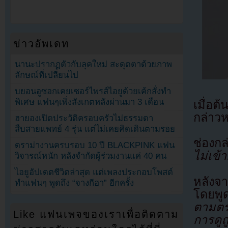
ข่าวอัพเดท
นานะปรากฏตัวกับลุคใหม่ สะดุดตาด้วยภาพ
ลักษณ์ที่เปลี่ยนไป
บยอนอูซอกเคยเซอร์ไพรส์ไอยูด้วยเค้กสั่งทำ
พิเศษ แฟนๆเพิ่งสังเกตหลังผ่านมา 3 เดือน
เมื่อต
กล่าวห
ฮายองเปิดประวัติครอบครัวไม่ธรรมดา
สืบสายแพทย์ 4 รุ่น แต่ไม่เคยคิดเดินตามรอย
ช่องกล
ดราม่างานครบรอบ 10 ปี BLACKPINK แฟน
ไม่เข้
วิจารณ์หนัก หลังจำกัดผู้ร่วมงานแค่ 40 คน
ไอยูอัปเดตชีวิตล่าสุด แต่เพลงประกอบโพสต์
หลังจา
ทำแฟนๆ พูดถึง “จางกีฮา” อีกครั้ง
โดยพู
ตามตร
Like แฟนเพจของเราเพื่อติดตาม
การดูถ