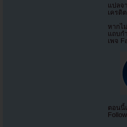
แปลจ
เครดิต
หากไม
แถบกำล
เพจ F
ตอนนี
Follow