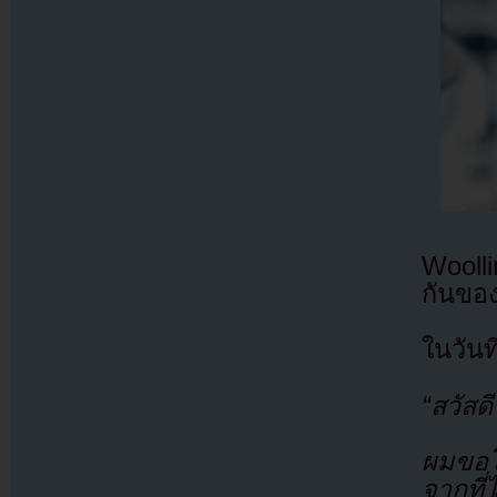
Wooll
กันของ
ในวันท
“สวัสด
ผมขอโ
จากที่