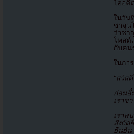
โฮอดี
ในวัน
ชาจุน
ว่าชาจ
โพสต์
กับคน
ในการ
“สวัสด
ก่อนอื
เราชา
เราพบว
สังกัด
ยืนยั