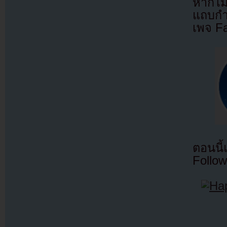
หากไม
แถบกำล
เพจ F
ตอนนี
Follow