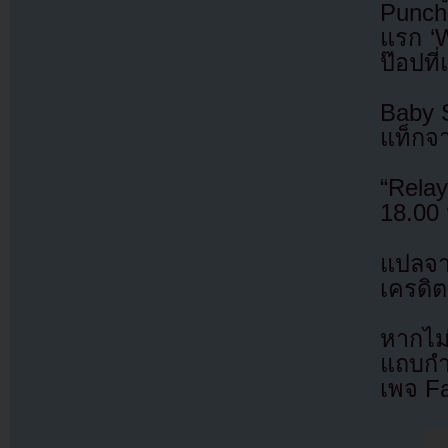
Punch
แรก ‘W
ป๊อปท
Baby 
แท็กจา
“Rela
18.00 
แปลจ
เครดิต
หากไม
แถบกำล
เพจ F