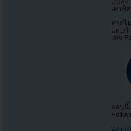
แปลจ
เครดิต
หากไม
แถบกำล
เพจ F
ตอนนี
Follow
Wooll