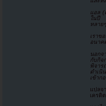
และหลั
แอล (
ในปี 
หลายๆ
เราขอ
อนาค
นอกจาก
กับกิ
พิจาร
ดำเนิ
เข้ากอง
แปลจ
เครดิต