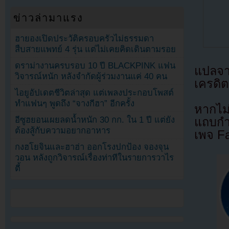
ข่าวล่ามาแรง
ฮายองเปิดประวัติครอบครัวไม่ธรรมดา
สืบสายแพทย์ 4 รุ่น แต่ไม่เคยคิดเดินตามรอย
ดราม่างานครบรอบ 10 ปี BLACKPINK แฟน
แปลจ
วิจารณ์หนัก หลังจำกัดผู้ร่วมงานแค่ 40 คน
เครดิต
ไอยูอัปเดตชีวิตล่าสุด แต่เพลงประกอบโพสต์
ทำแฟนๆ พูดถึง “จางกีฮา” อีกครั้ง
หากไม
อีซูฮยอนเผยลดน้ำหนัก 30 กก. ใน 1 ปี แต่ยัง
แถบกำล
ต้องสู้กับความอยากอาหาร
เพจ F
กงฮโยจินและฮาฮ่า ออกโรงปกป้อง จองจุน
วอน หลังถูกวิจารณ์เรื่องท่าทีในรายการวาไร
ตี้