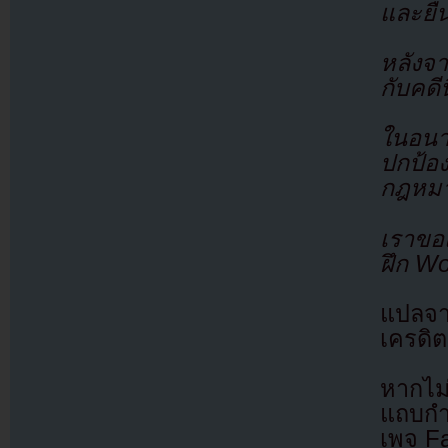
และยืน
หลังจา
กับคดี
ในอนาค
ปกป้อ
กฎหมา
เราขอ
ฝึก W
แปลจ
เครดิต
หากไม
แถบกำล
เพจ F