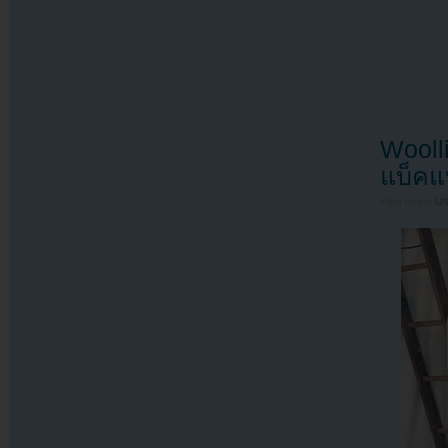
Wooll
แบ็คแ
Filed under
U