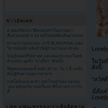
ข่าวอัพเดท
ฮายองเปิดประวัติครอบครัวไม่ธรรมดา
สืบสายแพทย์ 4 รุ่น แต่ไม่เคยคิดเดินตามรอย
ดราม่างานครบรอบ 10 ปี BLACKPINK แฟน
Lovel
วิจารณ์หนัก หลังจำกัดผู้ร่วมงานแค่ 40 คน
ไอยูอัปเดตชีวิตล่าสุด แต่เพลงประกอบโพสต์
ในวัน
ทำแฟนๆ พูดถึง “จางกีฮา” อีกครั้ง
ดังนี้:
อีซูฮยอนเผยลดน้ำหนัก 30 กก. ใน 1 ปี แต่ยัง
ต้องสู้กับความอยากอาหาร
“สวัสด
กงฮโยจินและฮาฮ่า ออกโรงปกป้อง จองจุน
วอน หลังถูกวิจารณ์เรื่องท่าทีในรายการวาไร
นี่คื
ตี้
Lovel
Like แฟนเพจของเราเพื่อติดตาม