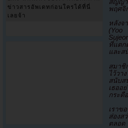
สัญญา
ข่าวสารอัพเดทก่อนใครได้ที่นี่
พฤศจิ
เลยจ้า
หลังจา
(Yoo 
Sujeon
ที่แตก
และสน
สมาชิ
ไว้วา
สนับส
เธออย่
กระตือ
เราขอ
ส่องส
ตลอด 7