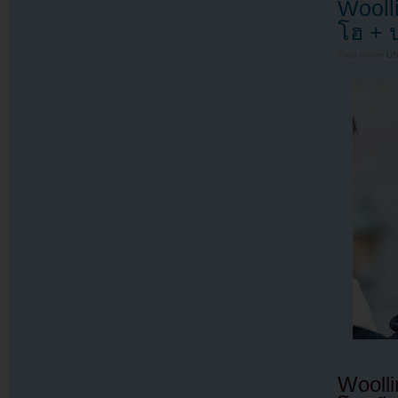
Wooll
โฮ + 
Filed under
U
Woolli