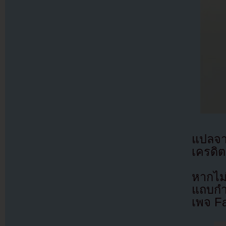
แปลจ
เครดิต
หากไม
แถบกำล
เพจ F