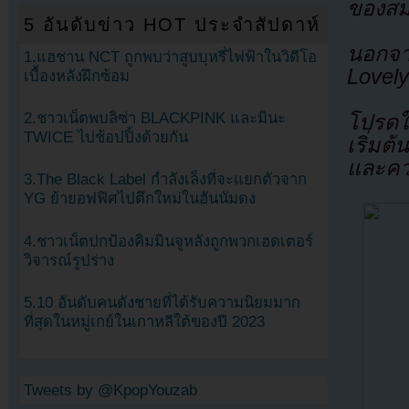
ของสม
5 อันดับข่าว HOT ประจำสัปดาห์
นอกจา
1.แฮชาน NCT ถูกพบว่าสูบบุหรี่ไฟฟ้าในวิดีโอ
Lovel
เบื้องหลังฝึกซ้อม
2.ชาวเน็ตพบลิซ่า BLACKPINK และมินะ
โปรดใ
TWICE ไปช้อปปิ้งด้วยกัน
เริ่ม
และควา
3.The Black Label กำลังเล็งที่จะแยกตัวจาก
YG ย้ายอฟฟิศไปตึกใหม่ในฮันนัมดง
4.ชาวเน็ตปกป้องคิมมินจูหลังถูกพวกเฮดเตอร์
วิจารณ์รูปร่าง
5.10 อันดับคนดังชายที่ได้รับความนิยมมาก
ที่สุดในหมู่เกย์ในเกาหลีใต้ของปี 2023
Tweets by @KpopYouzab