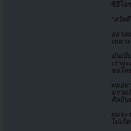
ซีอีโ
“สวัสด
อย่าง
เหมาะ
มันเป็
เราจะ
ขอโทษต่
ผมอยาก
มรวมถ
ศิลปินท
ผมจะระ
ไม่เก