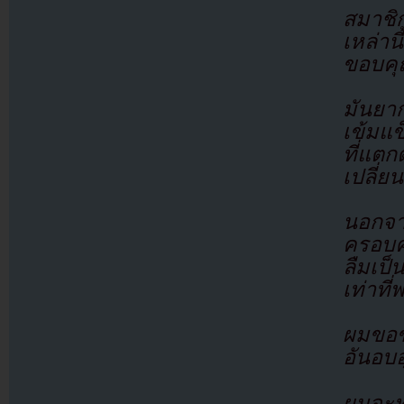
สมาชิ
เหล่า
ขอบคุ
มันยา
เข้มแข
ที่แต
เปลี่ย
นอกจา
ครอบคร
ลืมเป
เท่าที
ผมขอข
อันอบอ
ผมจะท