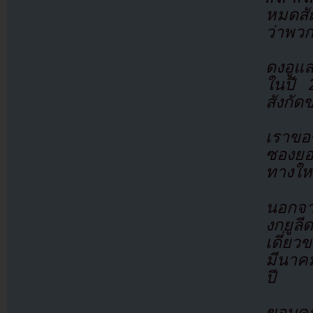
หมดสัญ
ว่าพว
ดงอูแล
ในปี 
สังกัด
เราขอ
ซองยอ
ทางให
นอกจาก
งกยูลี
เดี่ย
มีนาค
ปี
ขอบคุ