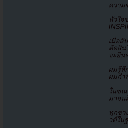
ความข
หัวใจขอ
INSPI
เมื่อส
ตัดสิ
จะยืนด
ผมรู้ส
ผมกำลั
ในขณะท
มาจนถึ
ทุกช่ว
วต์ใน