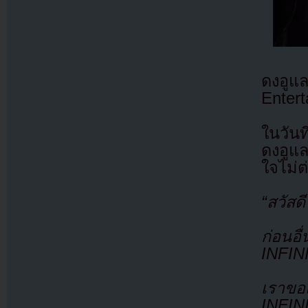
ดงอูแ
Entert
ในวัน
ดงอูแล
ใจไม่
“สวัสด
ก่อนอื
INFIN
เราขอ
INFINI