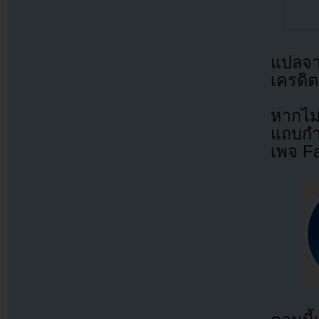
แปลจ
เครดิต
หากไม
แถบกำล
เพจ F