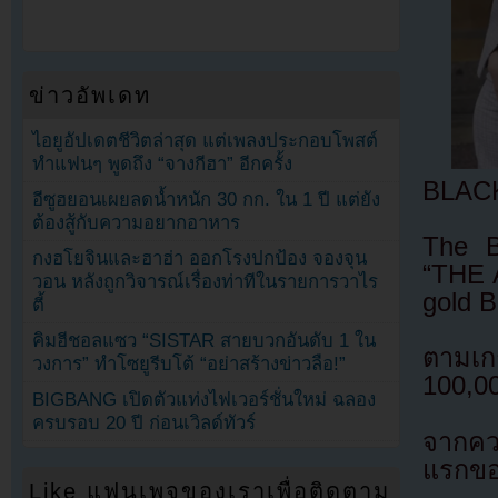
ข่าวอัพเดท
ไอยูอัปเดตชีวิตล่าสุด แต่เพลงประกอบโพสต์
ทำแฟนๆ พูดถึง “จางกีฮา” อีกครั้ง
BLACK
อีซูฮยอนเผยลดน้ำหนัก 30 กก. ใน 1 ปี แต่ยัง
ต้องสู้กับความอยากอาหาร
The B
กงฮโยจินและฮาฮ่า ออกโรงปกป้อง จองจุน
“THE 
วอน หลังถูกวิจารณ์เรื่องท่าทีในรายการวาไร
gold B
ตี้
คิมฮีชอลแซว “SISTAR สายบวกอันดับ 1 ใน
ตามเกณ
วงการ” ทำโซยูรีบโต้ “อย่าสร้างข่าวลือ!”
100,00
BIGBANG เปิดตัวแท่งไฟเวอร์ชั่นใหม่ ฉลอง
ครบรอบ 20 ปี ก่อนเวิลด์ทัวร์
จากคว
แรกของ
Like แฟนเพจของเราเพื่อติดตาม