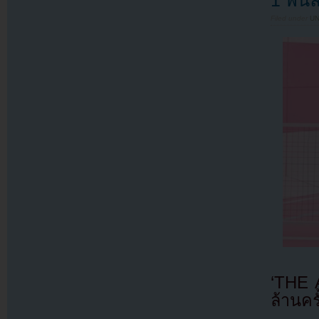
1 พันล
Filed under
U
‘THE 
ล้านคร