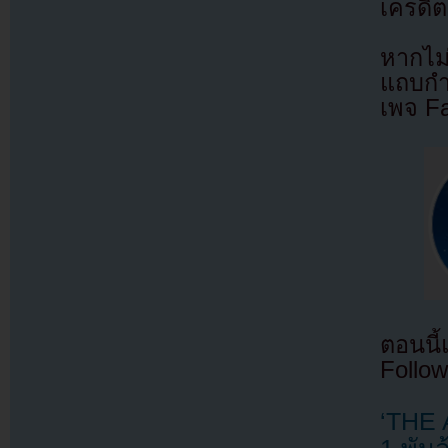
เครดิต
หากไม
แถบกำล
เพจ F
ตอนนี
Follow
‘THE 