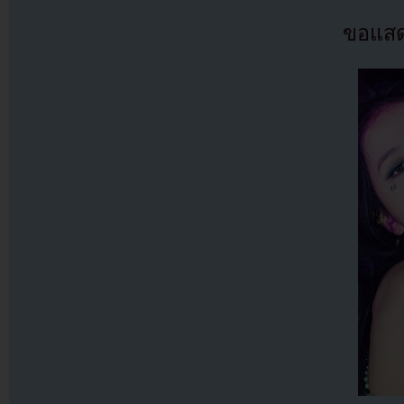
ขอแสด