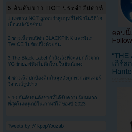
5 อันดับข่าว HOT ประจำสัปดาห์
1.แฮชาน NCT ถูกพบว่าสูบบุหรี่ไฟฟ้าในวิดีโอ
เบื้องหลังฝึกซ้อม
ตอนนี
2.ชาวเน็ตพบลิซ่า BLACKPINK และมินะ
Follow
TWICE ไปช้อปปิ้งด้วยกัน
“THE 
3.The Black Label กำลังเล็งที่จะแยกตัวจาก
เกิร์ล
YG ย้ายอฟฟิศไปตึกใหม่ในฮันนัมดง
Hante
4.ชาวเน็ตปกป้องคิมมินจูหลังถูกพวกเฮดเตอร์
Filed under
U
วิจารณ์รูปร่าง
5.10 อันดับคนดังชายที่ได้รับความนิยมมาก
ที่สุดในหมู่เกย์ในเกาหลีใต้ของปี 2023
Tweets by @KpopYouzab