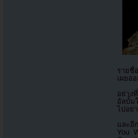
รายชื
เผยออ
อย่าง
อัลบั้ม
ไปอย่า
และอี
You W