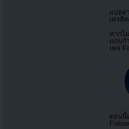
แปลจ
เครดิต
หากไม
แถบกำล
เพจ F
ตอนนี
Follow