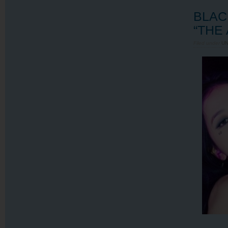
BLACK
“THE
Filed under
U