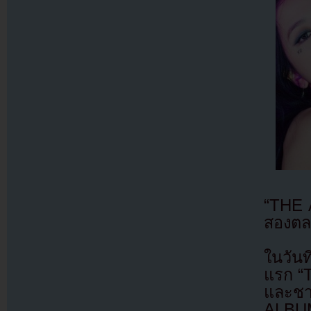
“THE 
สองตล
ในวันท
แรก “T
และชา
ALBUM”