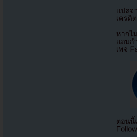
แปลจ
เครดิต
หากไม
แถบกำล
เพจ F
ตอนนี
Follow