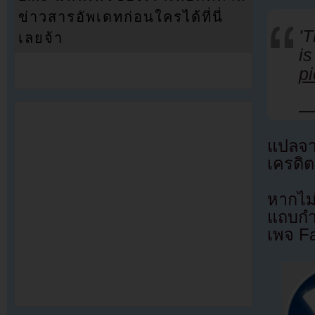
ข่าวสารอัพเดทก่อนใครได้ที่นี่
'
เลยจ้า
p
—
แปลจ
เครดิต
หากไม
แถบกำล
เพจ F