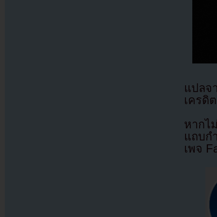
แปลจ
เครดิต
หากไม
แถบกำล
เพจ F