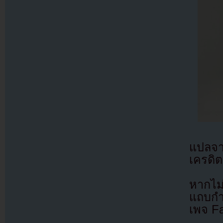
แปลจ
เครดิต
หากไม
แถบกำล
เพจ F