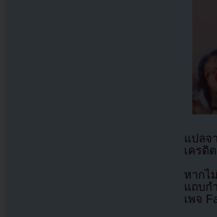
แปลจ
เครดิต
หากไม
แถบกำล
เพจ F