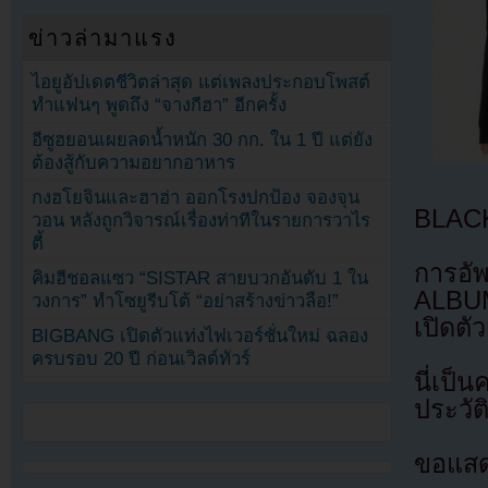
ข่าวล่ามาแรง
ไอยูอัปเดตชีวิตล่าสุด แต่เพลงประกอบโพสต์
ทำแฟนๆ พูดถึง “จางกีฮา” อีกครั้ง
อีซูฮยอนเผยลดน้ำหนัก 30 กก. ใน 1 ปี แต่ยัง
ต้องสู้กับความอยากอาหาร
กงฮโยจินและฮาฮ่า ออกโรงปกป้อง จองจุน
BLACK
วอน หลังถูกวิจารณ์เรื่องท่าทีในรายการวาไร
ตี้
การอั
คิมฮีชอลแซว “SISTAR สายบวกอันดับ 1 ใน
ALBUM
วงการ” ทำโซยูรีบโต้ “อย่าสร้างข่าวลือ!”
เปิดตัว
BIGBANG เปิดตัวแท่งไฟเวอร์ชั่นใหม่ ฉลอง
ครบรอบ 20 ปี ก่อนเวิลด์ทัวร์
นี่เป
ประวัต
ขอแสด