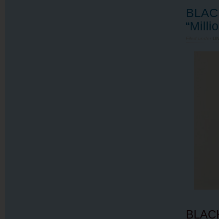
BLACK
“Mill
Filed under
U
BLACK