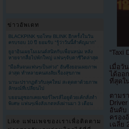
ข่าวอัพเดท
BLACKPINK ขอโทษ BLINK อีกครั้งในวัน
ครบรอบ 10 ปี ยอมรับ “รู้ว่าวันนี้สำคัญมาก”
“Taxi 
ยูอาอินเผยโมเมนต์สนิทกับเพื่อนหนุ่ม หลัง
หายจากสื่อไปพักใหญ่ แฟนๆจับตาชีวิตล่าสุด
เมื่อว
“มือสั่นจนแฟนๆเป็นห่วง” ฮันซึงยอนเผยภาพ
ล่าสุด ทำหลายคนสงสัยเรื่องสุขภาพ
ได้ออ
ที่สุด
นานะปรากฏตัวกับลุคใหม่ สะดุดตาด้วยภาพ
ลักษณ์ที่เปลี่ยนไป
ตามร
บยอนอูซอกเคยเซอร์ไพรส์ไอยูด้วยเค้กสั่งทำ
Driver
พิเศษ แฟนๆเพิ่งสังเกตหลังผ่านมา 3 เดือน
อันดั
ครองอั
Like แฟนเพจของเราเพื่อติดตาม
เฉลี่ย