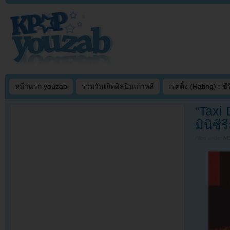
หน้าแรก youzab
รวมวันเกิดศิลปินเกาหลี
เรตติ้ง (Rating) : ซีรี
“Taxi 
มินิซีร
Filed under
N