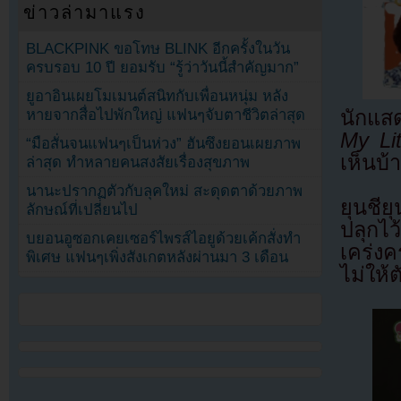
ข่าวล่ามาแรง
BLACKPINK ขอโทษ BLINK อีกครั้งในวัน
ครบรอบ 10 ปี ยอมรับ “รู้ว่าวันนี้สำคัญมาก”
ยูอาอินเผยโมเมนต์สนิทกับเพื่อนหนุ่ม หลัง
หายจากสื่อไปพักใหญ่ แฟนๆจับตาชีวิตล่าสุด
นักแสด
My Li
“มือสั่นจนแฟนๆเป็นห่วง” ฮันซึงยอนเผยภาพ
เห็นบ้
ล่าสุด ทำหลายคนสงสัยเรื่องสุขภาพ
นานะปรากฏตัวกับลุคใหม่ สะดุดตาด้วยภาพ
ยุนชีย
ลักษณ์ที่เปลี่ยนไป
ปลุกไ
บยอนอูซอกเคยเซอร์ไพรส์ไอยูด้วยเค้กสั่งทำ
เคร่งค
พิเศษ แฟนๆเพิ่งสังเกตหลังผ่านมา 3 เดือน
ไม่ให้ต