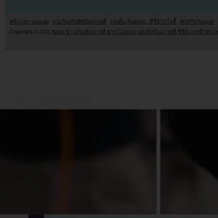
หน้าแรก youzab
รวมวันเกิดศิลปินเกาหลี
เรตติ้ง (Rating) : ซีรี่ย์/วาไรตี้
MV/PV/Teaser
Copyright © 2011
Kpop ข่าวบันเทิงเกาหลี ดาราไอดอล และศิลปินเกาหลี ซีรี่ย์เกาหลี MV เ