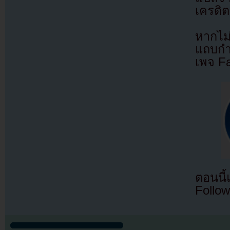
เครดิต
หากไม
แถบกำล
เพจ F
ตอนนี
Follow