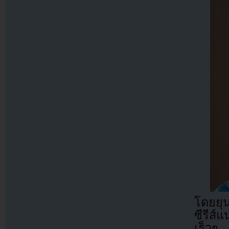
โดยยุ
ซีรีส
เร็วๆ