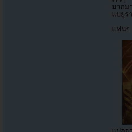
มากมาย
แบยูร
แฟนๆ 
แปลจ