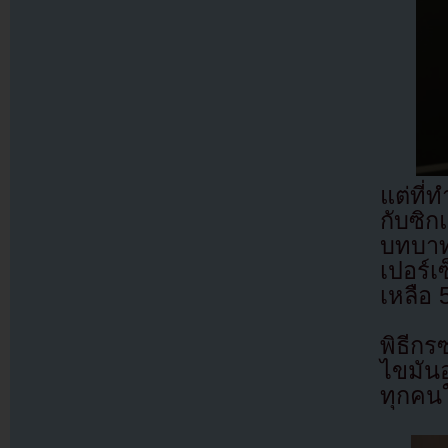
แต่ที่ท
กับซิก
บทบาท
เปอร์เ
เหลือ 
พิธีกร
ไขมันอ
ทุกคนใ