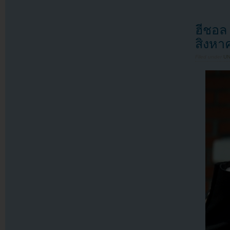
ฮีชอล
สิงหาค
Filed under
U