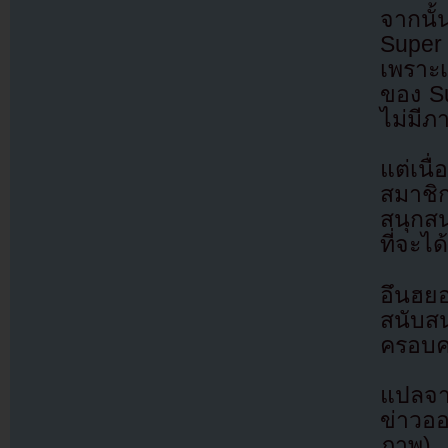
จากนั้
Super
เพราะเห
ของ S
ไม่มีภา
แต่เนื
สมาชิก
สนุกสน
ที่จะไ
อึนฮย
สนับส
ครอบคร
แปลจา
ข่าวออ
ภาพ)