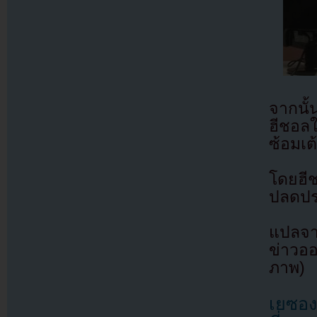
จากนั้
ฮีชอลใ
ซ้อมเต
โดยฮี
ปลดปร
แปลจา
ข่าวออ
ภาพ)
เยซอง