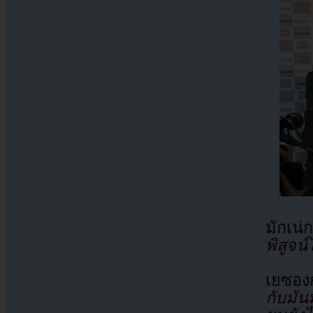
มักเน
พิสูจน์
เยซอง
กับมัน