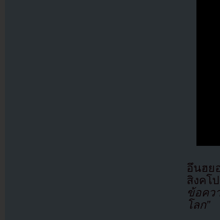
อึนฮยอ
สิงคโป
ข้อควา
โลก”