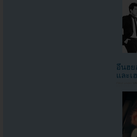
อึนฮย
และเฮ
Filed under
U