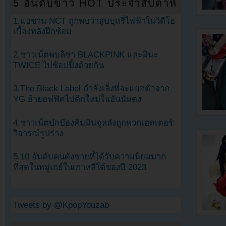
5 อันดับข่าว HOT ประจำสัปดาห์
1.แฮชาน NCT ถูกพบว่าสูบบุหรี่ไฟฟ้าในวิดีโอ
เบื้องหลังฝึกซ้อม
2.ชาวเน็ตพบลิซ่า BLACKPINK และมินะ
TWICE ไปช้อปปิ้งด้วยกัน
3.The Black Label กำลังเล็งที่จะแยกตัวจาก
YG ย้ายอฟฟิศไปตึกใหม่ในฮันนัมดง
4.ชาวเน็ตปกป้องคิมมินจูหลังถูกพวกเฮดเตอร์
วิจารณ์รูปร่าง
5.10 อันดับคนดังชายที่ได้รับความนิยมมาก
ที่สุดในหมู่เกย์ในเกาหลีใต้ของปี 2023
Tweets by @KpopYouzab