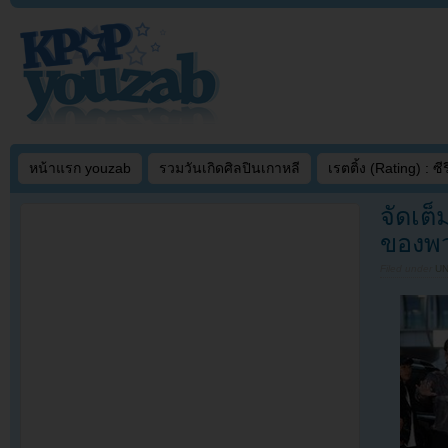
หน้าแรก youzab
รวมวันเกิดศิลปินเกาหลี
เรตติ้ง (Rating) : ซีรี
จัดเต
ของพว
Filed under
U