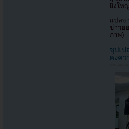
ยิ่งให
แปลจา
ข่าวออ
ภาพ)
ซุปเปอ
คงควา
Filed under
U