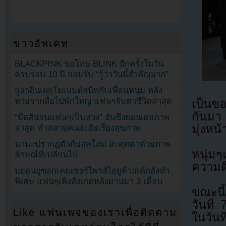
ข่าวอัพเดท
BLACKPINK ขอโทษ BLINK อีกครั้งในวัน
ครบรอบ 10 ปี ยอมรับ “รู้ว่าวันนี้สำคัญมาก”
ยูอาอินเผยโมเมนต์สนิทกับเพื่อนหนุ่ม หลัง
หายจากสื่อไปพักใหญ่ แฟนๆจับตาชีวิตล่าสุด
เป็นขอ
กันมา 
“มือสั่นจนแฟนๆเป็นห่วง” ฮันซึงยอนเผยภาพ
มุ่งหน้า
ล่าสุด ทำหลายคนสงสัยเรื่องสุขภาพ
นานะปรากฏตัวกับลุคใหม่ สะดุดตาด้วยภาพ
หนุ่ม
ลักษณ์ที่เปลี่ยนไป
ความตื
บยอนอูซอกเคยเซอร์ไพรส์ไอยูด้วยเค้กสั่งทำ
พิเศษ แฟนๆเพิ่งสังเกตหลังผ่านมา 3 เดือน
ขณะนี้
วันที
Like แฟนเพจของเราเพื่อติดตาม
ในวันท