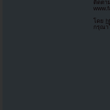
ติดตาม
www.f
โดย
h
กรุณาใ