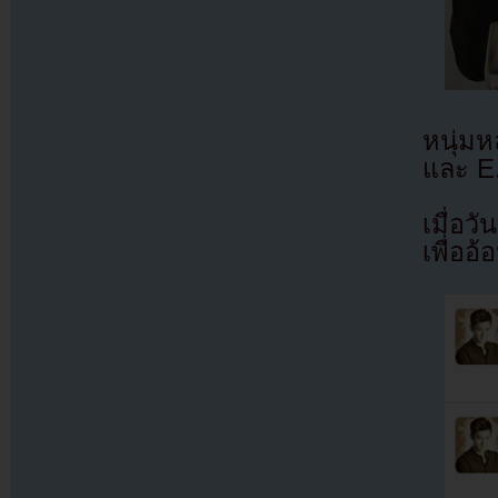
หนุ่ม
และ E.
เมื่อ
เพื่ออ