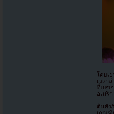
โดยเย
เวลาส่
ที่เย
อเมริก
ต้นสัง
เกณฑ์ท