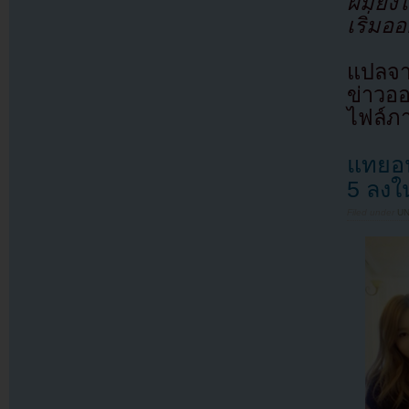
ผมยัง
เริ่มอ
แปลจา
ข่าวอ
ไฟล์ภ
แทยอน
5 ลงใ
Filed under
U