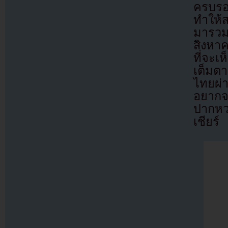
ครบรอบ
ทำให้
มารวม
สิงหา
ที่จะเ
เต็มตา
ไทยผ่
อยากจ
ปากหว
เชียร์