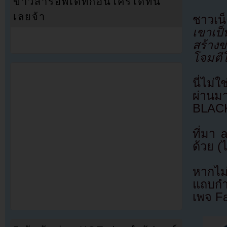
ข่าวสารอัพเดทก่อนใครได้ที่นี่
เลยจ้า
ชาวเน
เขาเป็
สร้างข
โจมตี
นี่ไม่ใ
ผ่านมา
BLACK
ที่มา
ด้วย (
หากไม
แถบกำล
เพจ F