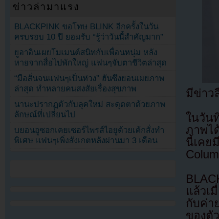
ข่าวล่ามาแรง
BLACKPINK ขอโทษ BLINK อีกครั้งในวัน
ครบรอบ 10 ปี ยอมรับ “รู้ว่าวันนี้สำคัญมาก”
ยูอาอินเผยโมเมนต์สนิทกับเพื่อนหนุ่ม หลัง
หายจากสื่อไปพักใหญ่ แฟนๆจับตาชีวิตล่าสุด
“มือสั่นจนแฟนๆเป็นห่วง” ฮันซึงยอนเผยภาพ
ล่าสุด ทำหลายคนสงสัยเรื่องสุขภาพ
มีข่าว
นานะปรากฏตัวกับลุคใหม่ สะดุดตาด้วยภาพ
ลักษณ์ที่เปลี่ยนไป
ในวัน
ภาพได้
บยอนอูซอกเคยเซอร์ไพรส์ไอยูด้วยเค้กสั่งทำ
นี้เค
พิเศษ แฟนๆเพิ่งสังเกตหลังผ่านมา 3 เดือน
Colum
BLACK
แล้วเ
กับค่า
ของตัว