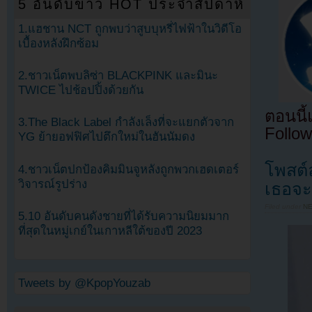
5 อันดับข่าว HOT ประจำสัปดาห์
1.แฮชาน NCT ถูกพบว่าสูบบุหรี่ไฟฟ้าในวิดีโอ
เบื้องหลังฝึกซ้อม
2.ชาวเน็ตพบลิซ่า BLACKPINK และมินะ
TWICE ไปช้อปปิ้งด้วยกัน
ตอนนี
3.The Black Label กำลังเล็งที่จะแยกตัวจาก
Follow
YG ย้ายอฟฟิศไปตึกใหม่ในฮันนัมดง
โพสต์
4.ชาวเน็ตปกป้องคิมมินจูหลังถูกพวกเฮดเตอร์
วิจารณ์รูปร่าง
เธอจะ
Filed under
N
5.10 อันดับคนดังชายที่ได้รับความนิยมมาก
ที่สุดในหมู่เกย์ในเกาหลีใต้ของปี 2023
Tweets by @KpopYouzab