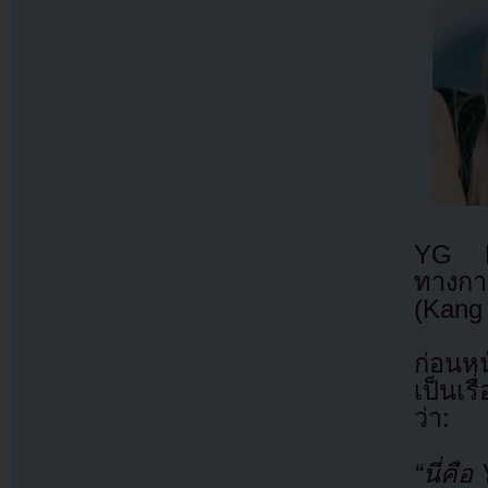
YG En
ทางกา
(Kang
ก่อนหน
เป็นเร
ว่า:
“นี่คื