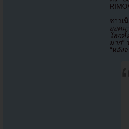
RIMO
ชาวเน
ยอดมาก
โลกทั
มาก”
ห
“หลัง