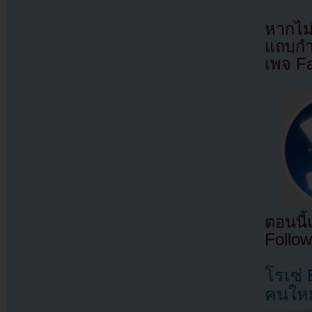
หากไม
แถบกำล
เพจ F
ตอนนี
Follow
โรเซ่
คนให
Filed under
N