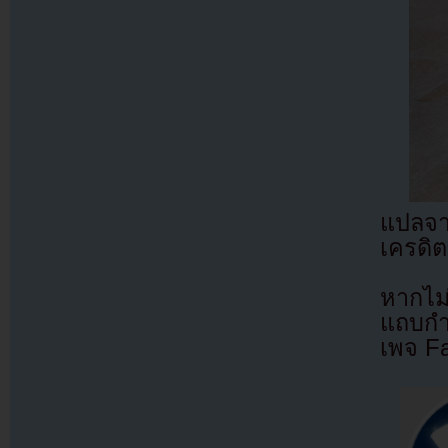
แปลจ
เครดิต
หากไม
แถบกำล
เพจ F