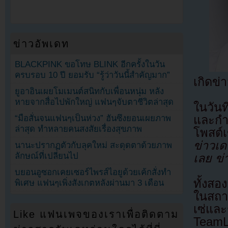
ข่าวอัพเดท
BLACKPINK ขอโทษ BLINK อีกครั้งในวัน
ครบรอบ 10 ปี ยอมรับ “รู้ว่าวันนี้สำคัญมาก”
เกิดข
ยูอาอินเผยโมเมนต์สนิทกับเพื่อนหนุ่ม หลัง
หายจากสื่อไปพักใหญ่ แฟนๆจับตาชีวิตล่าสุด
ในวันท
“มือสั่นจนแฟนๆเป็นห่วง” ฮันซึงยอนเผยภาพ
และกำ
ล่าสุด ทำหลายคนสงสัยเรื่องสุขภาพ
โพสต์
ข่าวเ
นานะปรากฏตัวกับลุคใหม่ สะดุดตาด้วยภาพ
ลักษณ์ที่เปลี่ยนไป
เลย ข่
บยอนอูซอกเคยเซอร์ไพรส์ไอยูด้วยเค้กสั่งทำ
ทั้งสอ
พิเศษ แฟนๆเพิ่งสังเกตหลังผ่านมา 3 เดือน
ในสถาน
เซ่แล
Like แฟนเพจของเราเพื่อติดตาม
TeamLa