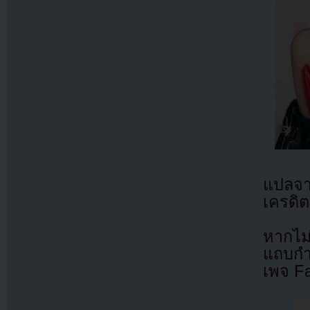
แปลจ
เครดิต
หากไม
แถบกำล
เพจ F