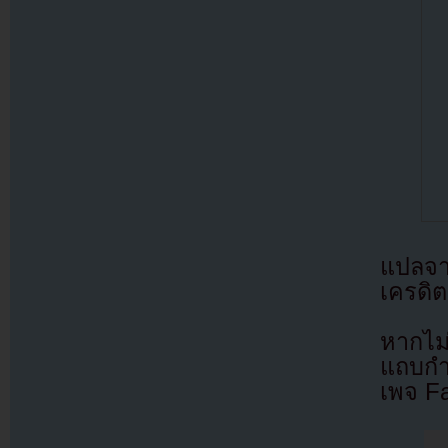
แปลจ
เครดิต
หากไม
แถบกำล
เพจ F