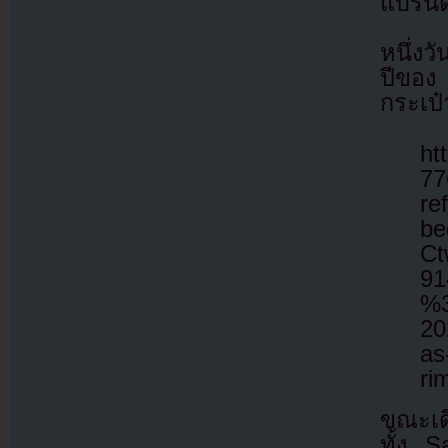
แบรนด
หนึ่ง
ปีของ
กระเป๋
ht
77
re
be
Ct
91
%3
20
as
ri
ขณะเด
ทั้ง 