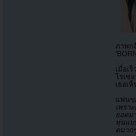
ภาพก
‘BORN
เมื่อเ
โรเซ่
เธอเห
แฟนๆแ
เพราะ
ยอดมา
หุ่นแบ
ดมากๆ