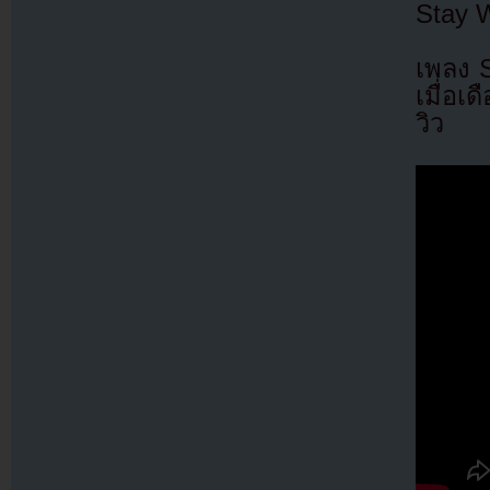
Stay W
เพลง S
เมื่อเ
วิว