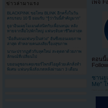
เพจ F
ข่าวล่ามาแรง
BLACKPINK ขอโทษ BLINK อีกครั้งในวัน
ครบรอบ 10 ปี ยอมรับ “รู้ว่าวันนี้สำคัญมาก”
ยูอาอินเผยโมเมนต์สนิทกับเพื่อนหนุ่ม หลัง
หายจากสื่อไปพักใหญ่ แฟนๆจับตาชีวิตล่าสุด
“มือสั่นจนแฟนๆเป็นห่วง” ฮันซึงยอนเผยภาพ
ล่าสุด ทำหลายคนสงสัยเรื่องสุขภาพ
นานะปรากฏตัวกับลุคใหม่ สะดุดตาด้วยภาพ
ลักษณ์ที่เปลี่ยนไป
ตอนนี
บยอนอูซอกเคยเซอร์ไพรส์ไอยูด้วยเค้กสั่งทำ
Follow
พิเศษ แฟนๆเพิ่งสังเกตหลังผ่านมา 3 เดือน
ชานยอ
Me” ใ
Filed under
U