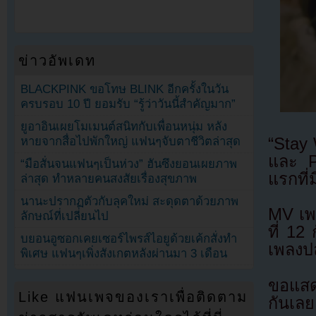
ข่าวอัพเดท
BLACKPINK ขอโทษ BLINK อีกครั้งในวัน
ครบรอบ 10 ปี ยอมรับ “รู้ว่าวันนี้สำคัญมาก”
ยูอาอินเผยโมเมนต์สนิทกับเพื่อนหนุ่ม หลัง
หายจากสื่อไปพักใหญ่ แฟนๆจับตาชีวิตล่าสุด
“Stay
และ Pu
“มือสั่นจนแฟนๆเป็นห่วง” ฮันซึงยอนเผยภาพ
แรกที่
ล่าสุด ทำหลายคนสงสัยเรื่องสุขภาพ
นานะปรากฏตัวกับลุคใหม่ สะดุดตาด้วยภาพ
MV เพล
ลักษณ์ที่เปลี่ยนไป
ที่ 12
บยอนอูซอกเคยเซอร์ไพรส์ไอยูด้วยเค้กสั่งทำ
เพลงปล
พิเศษ แฟนๆเพิ่งสังเกตหลังผ่านมา 3 เดือน
ขอแสดง
Like แฟนเพจของเราเพื่อติดตาม
กันเลย