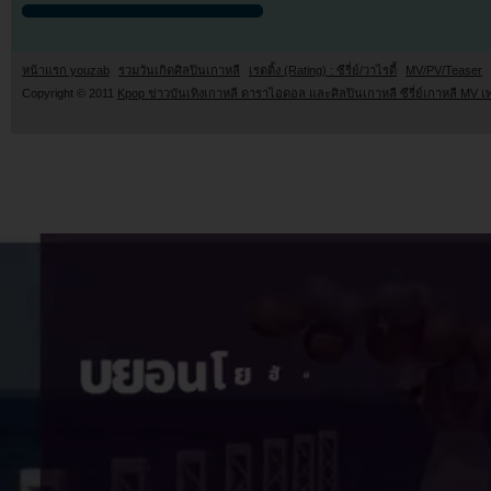
หน้าแรก youzab
รวมวันเกิดศิลปินเกาหลี
เรตติ้ง (Rating) : ซีรี่ย์/วาไรตี้
MV/PV/Teaser
Copyright © 2011
Kpop ข่าวบันเทิงเกาหลี ดาราไอดอล และศิลปินเกาหลี ซีรี่ย์เกาหลี MV เ