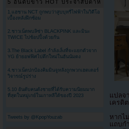
5 อันดับข่าว HOT ประจำสัปดาห์
1.แฮชาน NCT ถูกพบว่าสูบบุหรี่ไฟฟ้าในวิดีโอ
เบื้องหลังฝึกซ้อม
2.ชาวเน็ตพบลิซ่า BLACKPINK และมินะ
TWICE ไปช้อปปิ้งด้วยกัน
3.The Black Label กำลังเล็งที่จะแยกตัวจาก
YG ย้ายอฟฟิศไปตึกใหม่ในฮันนัมดง
4.ชาวเน็ตปกป้องคิมมินจูหลังถูกพวกเฮดเตอร์
วิจารณ์รูปร่าง
5.10 อันดับคนดังชายที่ได้รับความนิยมมาก
แปลจ
ที่สุดในหมู่เกย์ในเกาหลีใต้ของปี 2023
เครดิต
หากไม
Tweets by @KpopYouzab
แถบกำล