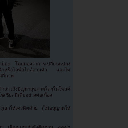
กป้อง โดยมองว่าการเปลี่ยนแปลง
นักหรือไลฟ์สไตล์ส่วนตัว และไม่
่กี่ภาพ
้กล่าวถึงปัญหาสุขภาพใดๆในโพสต์
เชียลมีเดียอย่างต่อเนื่อง
ณาให้เครดิตด้วย (ไม่อนุญาตให้
เรา เลือกแถบกำลังติดตาม ->อย่า