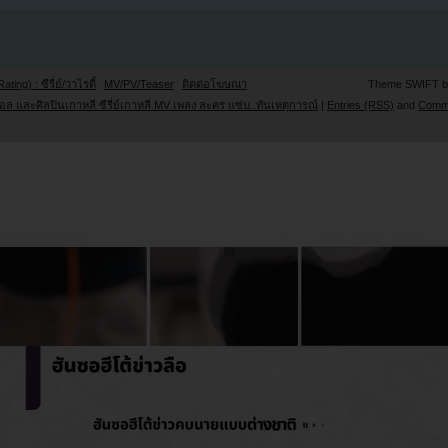
Rating) : ซีรี่ย์/วาไรตี้
MV/PV/Teaser
ติดต่อโฆษณา
Theme SWIFT 
ล และศิลปินเกาหลี ซีรี่ย์เกาหลี MV เพลง ละคร แซ่บ..ทันเหตุการณ์
|
Entries (RSS)
and
Comm