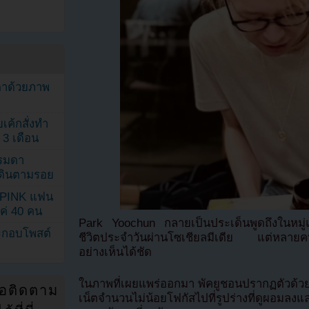
ตาด้วยภาพ
เค้กสั่งทำ
 3 เดือน
รรมดา
ดเดินตามรอย
KPINK แฟน
แค่ 40 คน
Park Yoochun กลายเป็นประเด็นพูดถึงในหมู่
ระกอบโพสต์
ชีวิตประจำวันผ่านโซเชียลมีเดีย แต่หลายคนส
อย่างเห็นได้ชัด
ในภาพที่เผยแพร่ออกมา พัคยูชอนปรากฏตัวด้ว
่อติดตาม
เน็ตจำนวนไม่น้อยโฟกัสไปที่รูปร่างที่ดูผอมล