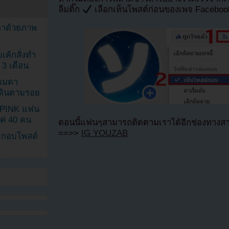
ลืมติ๊ก
เลือกเห็นโพสต์ก่อนของเพจ Facebo
ตาด้วยภาพ
เค้กสั่งทำ
 3 เดือน
รรมดา
ดเดินตามรอย
KPINK แฟน
แค่ 40 คน
ตอนนี้แฟนๆสามารถติดตามเราได้อีกช่องทางสา
==>>
IG YOUZAB
ระกอบโพสต์