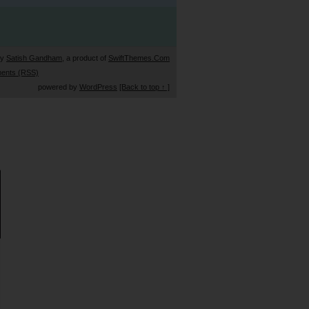
by
Satish Gandham
, a product of
SwiftThemes.Com
ents (RSS)
powered by
WordPress
[Back to top ↑ ]