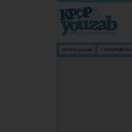
หน้าแรก youzab
รวมวันเกิดศิลปิน