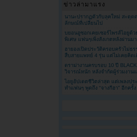
ข่าวล่ามาแรง
นานะปรากฏตัวกับลุคใหม่ สะดุด
ลักษณ์ที่เปลี่ยนไป
บยอนอูซอกเคยเซอร์ไพรส์ไอยูด้วย
พิเศษ แฟนๆเพิ่งสังเกตหลังผ่านมา
ฮายองเปิดประวัติครอบครัวไม่ธ
สืบสายแพทย์ 4 รุ่น แต่ไม่เคยคิ
ดราม่างานครบรอบ 10 ปี BLAC
วิจารณ์หนัก หลังจำกัดผู้ร่วมงาน
ไอยูอัปเดตชีวิตล่าสุด แต่เพลงป
ทำแฟนๆ พูดถึง “จางกีฮา” อีกครั้ง