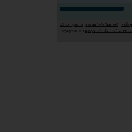
หน้าแรก youzab
รวมวันเกิดศิลปินเกาหลี
เรตติ้ง (
Copyright © 2011
Kpop ข่าวบันเทิงเกาหลี ดาราไอดอ