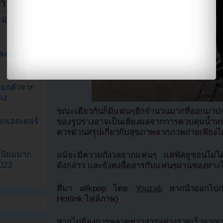
ำสัปดาห์
ฟ้าในวิดีโอ
ละมินะ
ะแยกตัวจาก
ดง
ขณะเดียวกันก็มีแฟนๆอีกจำนวนมากที่ออกมาป
วกเฮดเตอร์
ของรูปร่างอาจเป็นเพียงผลจากการควบคุมน้ำห
ควรด่วนสรุปเกี่ยวกับสุขภาพจากภาพถ่ายเพียงไม
ามนิยมมาก
แม้จะมีความกังวลจากแฟนๆ แต่พัคยูชอนไม่ได
2023
ดังกล่าว และยังคงสื่อสารกับแฟนๆผ่านช่องทางโซ
ที่มา allkpop โดย
Youzab
หากนำออกไปกรุ
Hotlink ไฟล์ภาพ)
หากไม่ต้องการพลาดข่าวสารอย่างรวดเร็วจาก