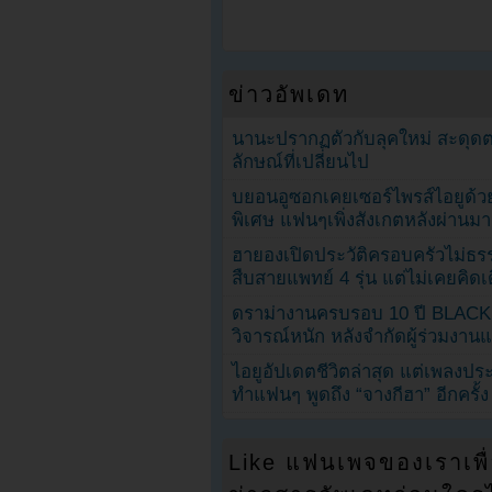
ข่าวอัพเดท
นานะปรากฏตัวกับลุคใหม่ สะดุด
ลักษณ์ที่เปลี่ยนไป
บยอนอูซอกเคยเซอร์ไพรส์ไอยูด้วย
พิเศษ แฟนๆเพิ่งสังเกตหลังผ่านมา
ฮายองเปิดประวัติครอบครัวไม่ธ
สืบสายแพทย์ 4 รุ่น แต่ไม่เคยคิ
ดราม่างานครบรอบ 10 ปี BLAC
วิจารณ์หนัก หลังจำกัดผู้ร่วมงาน
ไอยูอัปเดตชีวิตล่าสุด แต่เพลงป
ทำแฟนๆ พูดถึง “จางกีฮา” อีกครั้ง
Like แฟนเพจของเราเพื