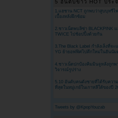
5 อันดับข่าว HOT ประจ
1.แฮชาน NCT ถูกพบว่าสูบบุหรี่ไฟ
เบื้องหลังฝึกซ้อม
2.ชาวเน็ตพบลิซ่า BLACKPINK แ
TWICE ไปช้อปปิ้งด้วยกัน
3.The Black Label กำลังเล็งที่จ
YG ย้ายอฟฟิศไปตึกใหม่ในฮันนัม
4.ชาวเน็ตปกป้องคิมมินจูหลังถูกพ
วิจารณ์รูปร่าง
5.10 อันดับคนดังชายที่ได้รับคว
ที่สุดในหมู่เกย์ในเกาหลีใต้ของปี 
Tweets by @KpopYouzab