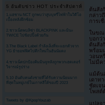
5 อันดับข่าว HOT ประจำสัปดาห์
ต้นสัง
กล่าว
1.แฮชาน NCT ถูกพบว่าสูบบุหรี่ไฟฟ้าในวิดีโอ
เบื้องหลังฝึกซ้อม
การเชื
2.ชาวเน็ตพบลิซ่า BLACKPINK และมินะ
ในขณะเ
TWICE ไปช้อปปิ้งด้วยกัน
บอกว่า
ต้นสัง
3.The Black Label กำลังเล็งที่จะแยกตัวจาก
พร้อม
YG ย้ายอฟฟิศไปตึกใหม่ในฮันนัมดง
วอนหรื
ไม่มีค
4.ชาวเน็ตปกป้องคิมมินจูหลังถูกพวกเฮดเตอร์
วิจารณ์รูปร่าง
แม้ต้
5.10 อันดับคนดังชายที่ได้รับความนิยมมาก
เดาทา
ที่สุดในหมู่เกย์ในเกาหลีใต้ของปี 2023
ชัดเจน
โพสต์ต
Tweets by @KpopYouzab
แปลจ