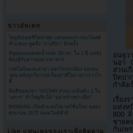
ข่าวอัพเดท
ไอยูอัปเดตชีวิตล่าสุด แต่เพลงประกอบโพสต์
ทำแฟนๆ พูดถึง “จางกีฮา” อีกครั้ง
อีซูฮยอนเผยลดน้ำหนัก 30 กก. ใน 1 ปี แต่ยัง
อนจูวา
ต้องสู้กับความอยากอาหาร
นอา G
ส่วนเก
กงฮโยจินและฮาฮ่า ออกโรงปกป้อง จองจุน
วอน หลังถูกวิจารณ์เรื่องท่าทีในรายการวาไร
ปิดปาก
ตี้
กำลัง
คิมฮีชอลแซว “SISTAR สายบวกอันดับ 1 ใน
วงการ” ทำโซยูรีบโต้ “อย่าสร้างข่าวลือ!”
เรื่อง
แห่งหน
BIGBANG เปิดตัวแท่งไฟเวอร์ชั่นใหม่ ฉลอง
ครบรอบ 20 ปี ก่อนเวิลด์ทัวร์
800 ล
ชายคนห
กันเพร
Like แฟนเพจของเราเพื่อติดตาม