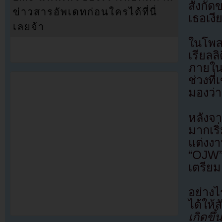
สังกัด
ข่าวสารอัพเดทก่อนใครได้ที่นี่
เธอเงี
เลยจ้า
ในโพส
เรียลล
ภายในอ
ช่วงที
มองว่
หลังจ
มากเริ
แต่งงา
“OJW” 
เตรียม
อย่างไ
ได้ให้
เกิดขึ