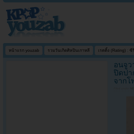
หน้าแรก youzab
รวมวันเกิดศิลปินเกาหลี
เรตติ้ง (Rating) : ซีรี
อนจูวา
ปิดปา
จากโพ
Filed under
N