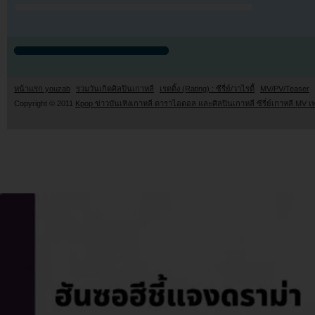
หน้าแรก youzab
รวมวันเกิดศิลปินเกาหลี
เรตติ้ง (Rating) : ซีรี่ย์/วาไรตี้
MV/PV/Teaser
Copyright © 2011
Kpop ข่าวบันเทิงเกาหลี ดาราไอดอล และศิลปินเกาหลี ซีรี่ย์เกาหลี MV เ