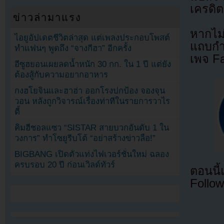
เครดิต
ข่าวล่ามาแรง
หากไม
ไอยูอัปเดตชีวิตล่าสุด แต่เพลงประกอบโพสต์
แถบกำล
ทำแฟนๆ พูดถึง “จางกีฮา” อีกครั้ง
เพจ F
อีซูฮยอนเผยลดน้ำหนัก 30 กก. ใน 1 ปี แต่ยัง
ต้องสู้กับความอยากอาหาร
กงฮโยจินและฮาฮ่า ออกโรงปกป้อง จองจุน
วอน หลังถูกวิจารณ์เรื่องท่าทีในรายการวาไร
ตี้
คิมฮีชอลแซว “SISTAR สายบวกอันดับ 1 ใน
วงการ” ทำโซยูรีบโต้ “อย่าสร้างข่าวลือ!”
BIGBANG เปิดตัวแท่งไฟเวอร์ชั่นใหม่ ฉลอง
ครบรอบ 20 ปี ก่อนเวิลด์ทัวร์
ตอนนี
Follow