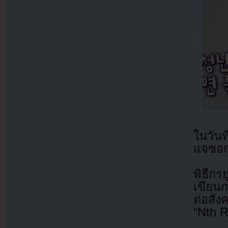
ในวันท
แจซอก
พิธีก
เขียน
ต่อสั
“Nth 