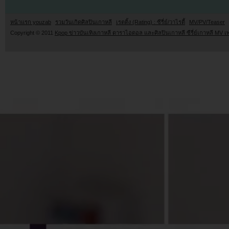
หน้าแรก youzab
รวมวันเกิดศิลปินเกาหลี
เรตติ้ง (Rating) : ซีรี่ย์/วาไรตี้
MV/PV/Teaser
Copyright © 2011
Kpop ข่าวบันเทิงเกาหลี ดาราไอดอล และศิลปินเกาหลี ซีรี่ย์เกาหลี MV เ