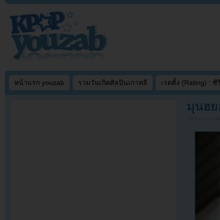
หน้าแรก youzab
รวมวันเกิดศิลปินเกาหลี
เรตติ้ง (Rating) : ซีรี
มุนฮย
Filed under
U