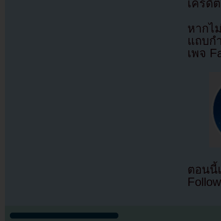
เครดิต
หากไม
แถบกำล
เพจ F
ตอนนี
Follow