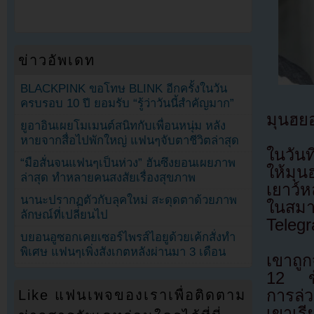
ข่าวอัพเดท
BLACKPINK ขอโทษ BLINK อีกครั้งในวัน
ครบรอบ 10 ปี ยอมรับ “รู้ว่าวันนี้สำคัญมาก”
มุนฮยอ
ยูอาอินเผยโมเมนต์สนิทกับเพื่อนหนุ่ม หลัง
หายจากสื่อไปพักใหญ่ แฟนๆจับตาชีวิตล่าสุด
ในวัน
“มือสั่นจนแฟนๆเป็นห่วง” ฮันซึงยอนเผยภาพ
ให้มุน
ล่าสุด ทำหลายคนสงสัยเรื่องสุขภาพ
เยาว์ห
นานะปรากฏตัวกับลุคใหม่ สะดุดตาด้วยภาพ
ในสมา
ลักษณ์ที่เปลี่ยนไป
Telegr
บยอนอูซอกเคยเซอร์ไพรส์ไอยูด้วยเค้กสั่งทำ
พิเศษ แฟนๆเพิ่งสังเกตหลังผ่านมา 3 เดือน
เขาถู
12 ข้
การล่ว
Like แฟนเพจของเราเพื่อติดตาม
เขาเร