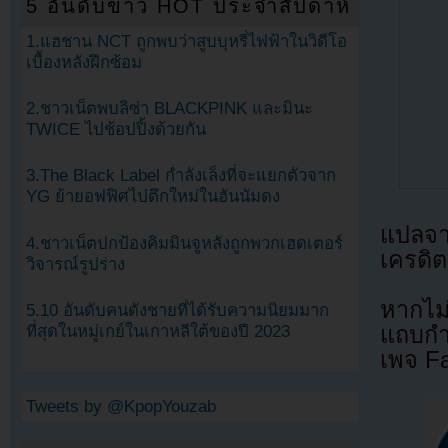
5 อันดับข่าว HOT ประจำสัปดาห์
1.แฮชาน NCT ถูกพบว่าสูบบุหรี่ไฟฟ้าในวิดีโอ
เบื้องหลังฝึกซ้อม
2.ชาวเน็ตพบลิซ่า BLACKPINK และมินะ
TWICE ไปช้อปปิ้งด้วยกัน
3.The Black Label กำลังเล็งที่จะแยกตัวจาก
YG ย้ายอฟฟิศไปตึกใหม่ในฮันนัมดง
แปลจ
4.ชาวเน็ตปกป้องคิมมินจูหลังถูกพวกเฮดเตอร์
เครดิต
วิจารณ์รูปร่าง
หากไม
5.10 อันดับคนดังชายที่ได้รับความนิยมมาก
ที่สุดในหมู่เกย์ในเกาหลีใต้ของปี 2023
แถบกำล
เพจ F
Tweets by @KpopYouzab