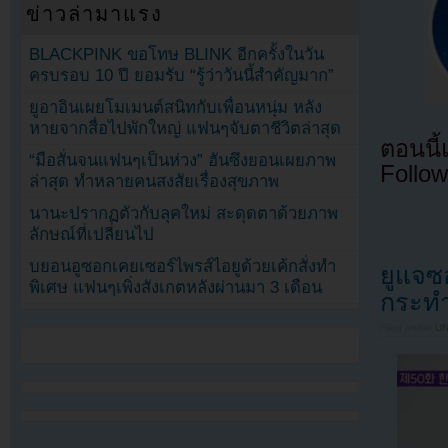
ข่าวล่ามาแรง
BLACKPINK ขอโทษ BLINK อีกครั้งในวัน
ครบรอบ 10 ปี ยอมรับ “รู้ว่าวันนี้สำคัญมาก”
ยูอาอินเผยโมเมนต์สนิทกับเพื่อนหนุ่ม หลัง
หายจากสื่อไปพักใหญ่ แฟนๆจับตาชีวิตล่าสุด
ตอนนี
“มือสั่นจนแฟนๆเป็นห่วง” ฮันซึงยอนเผยภาพ
Follow
ล่าสุด ทำหลายคนสงสัยเรื่องสุขภาพ
นานะปรากฏตัวกับลุคใหม่ สะดุดตาด้วยภาพ
ลักษณ์ที่เปลี่ยนไป
บยอนอูซอกเคยเซอร์ไพรส์ไอยูด้วยเค้กสั่งทำ
ยูแจซ
พิเศษ แฟนๆเพิ่งสังเกตหลังผ่านมา 3 เดือน
กระทำ
Filed under
U