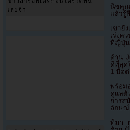
ข่าวสารอัพเดทก่อนใครได้ที่นี่
นิชคุณ
เลยจ้า
แล้วรู
เขายัง
เร่งคว
ที่ญี่ป
ด้าน J
ดีที่
1 มื้อ
พร้อม
ดูแลตั
การสน
ลักษณ์
ที่มา
ด้วย (