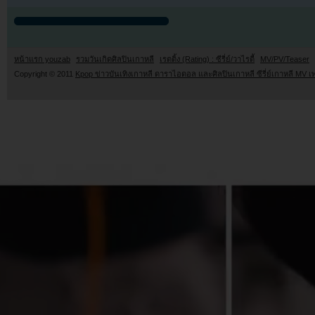
หน้าแรก youzab
รวมวันเกิดศิลปินเกาหลี
เรตติ้ง (Rating) : ซีรี่ย์/วาไรตี้
MV/PV/Teaser
Copyright © 2011
Kpop ข่าวบันเทิงเกาหลี ดาราไอดอล และศิลปินเกาหลี ซีรี่ย์เกาหลี MV เ