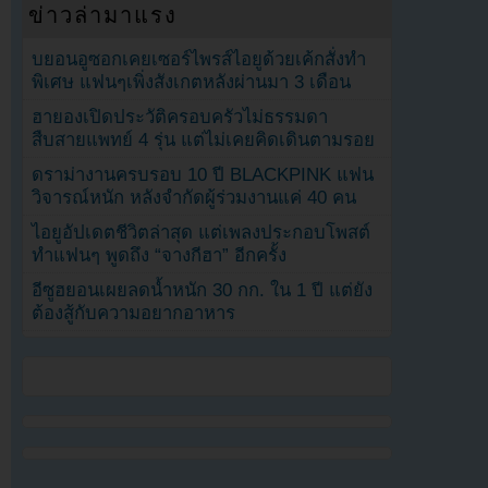
ข่าวล่ามาแรง
บยอนอูซอกเคยเซอร์ไพรส์ไอยูด้วยเค้กสั่งทำ
พิเศษ แฟนๆเพิ่งสังเกตหลังผ่านมา 3 เดือน
ฮายองเปิดประวัติครอบครัวไม่ธรรมดา
สืบสายแพทย์ 4 รุ่น แต่ไม่เคยคิดเดินตามรอย
ดราม่างานครบรอบ 10 ปี BLACKPINK แฟน
วิจารณ์หนัก หลังจำกัดผู้ร่วมงานแค่ 40 คน
ไอยูอัปเดตชีวิตล่าสุด แต่เพลงประกอบโพสต์
ทำแฟนๆ พูดถึง “จางกีฮา” อีกครั้ง
อีซูฮยอนเผยลดน้ำหนัก 30 กก. ใน 1 ปี แต่ยัง
ต้องสู้กับความอยากอาหาร