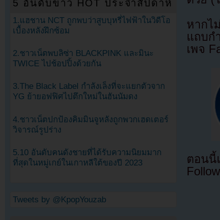
5 อันดับข่าว HOT ประจำสัปดาห์
1.แฮชาน NCT ถูกพบว่าสูบบุหรี่ไฟฟ้าในวิดีโอ
หากไม
เบื้องหลังฝึกซ้อม
แถบกำล
เพจ F
2.ชาวเน็ตพบลิซ่า BLACKPINK และมินะ
TWICE ไปช้อปปิ้งด้วยกัน
3.The Black Label กำลังเล็งที่จะแยกตัวจาก
YG ย้ายอฟฟิศไปตึกใหม่ในฮันนัมดง
4.ชาวเน็ตปกป้องคิมมินจูหลังถูกพวกเฮดเตอร์
วิจารณ์รูปร่าง
5.10 อันดับคนดังชายที่ได้รับความนิยมมาก
ตอนนี
ที่สุดในหมู่เกย์ในเกาหลีใต้ของปี 2023
Follow
Tweets by @KpopYouzab