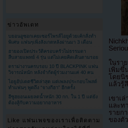
ข่าวอัพเดท
บยอนอูซอกเคยเซอร์ไพรส์ไอยูด้วยเค้กสั่งทำ
Nichk
พิเศษ แฟนๆเพิ่งสังเกตหลังผ่านมา 3 เดือน
Seriou
ฮายองเปิดประวัติครอบครัวไม่ธรรมดา
สืบสายแพทย์ 4 รุ่น แต่ไม่เคยคิดเดินตามรอย
ในรายก
ดราม่างานครบรอบ 10 ปี BLACKPINK แฟน
เพิ่มข
วิจารณ์หนัก หลังจำกัดผู้ร่วมงานแค่ 40 คน
โดยนิช
ไอยูอัปเดตชีวิตล่าสุด แต่เพลงประกอบโพสต์
แล้วรู
ทำแฟนๆ พูดถึง “จางกีฮา” อีกครั้ง
อีซูฮยอนเผยลดน้ำหนัก 30 กก. ใน 1 ปี แต่ยัง
เขาเล่
ต้องสู้กับความอยากอาหาร
และทา
รายการ
ของตัว
Like แฟนเพจของเราเพื่อติดตาม