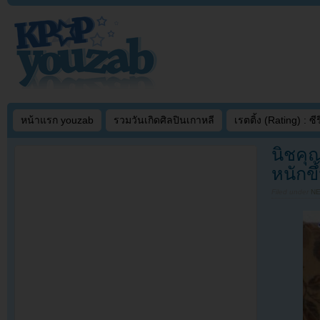
หน้าแรก youzab
รวมวันเกิดศิลปินเกาหลี
เรตติ้ง (Rating) : ซีรี
นิชคุ
หนักข
Filed under
N