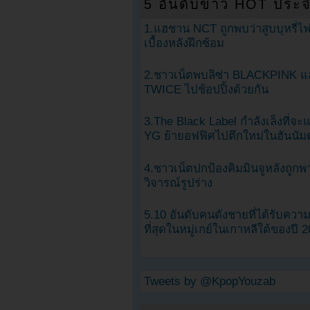
5 อันดับข่าว HOT ประจ
1.แฮชาน NCT ถูกพบว่าสูบบุหรี่ไฟ
เบื้องหลังฝึกซ้อม
2.ชาวเน็ตพบลิซ่า BLACKPINK แ
TWICE ไปช้อปปิ้งด้วยกัน
3.The Black Label กำลังเล็งที่จ
YG ย้ายอฟฟิศไปตึกใหม่ในฮันนัม
4.ชาวเน็ตปกป้องคิมมินจูหลังถูกพ
วิจารณ์รูปร่าง
5.10 อันดับคนดังชายที่ได้รับคว
ที่สุดในหมู่เกย์ในเกาหลีใต้ของปี 
Tweets by @KpopYouzab