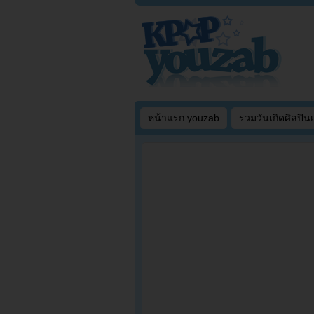
หน้าแรก youzab
รวมวันเกิดศิลปิน