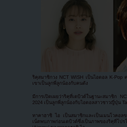
ริคุสมาชิกวง NCT WISH เป็นไอดอล K-Pop คนล
เขาเป็นลูกพี่ลูกน้องกับคนดัง
มีการเปิดเผยว่าริคุที่เดบิวต์ในฐานะสมาชิก N
2024 เป็นลูกพี่ลูกน้องกับไอดอลสาวชาวญี่ปุ่น
ทาคาฮาชิ ไอ เป็นสมาชิกและเป็นเมนโวคอ
เน็ตพบภาพก่อนเดบิวต์ซึ่งเป็นภาพของริคุที่โป