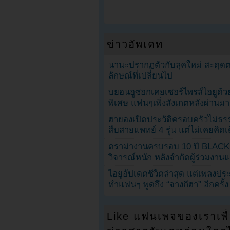
ข่าวอัพเดท
นานะปรากฏตัวกับลุคใหม่ สะดุด
ลักษณ์ที่เปลี่ยนไป
บยอนอูซอกเคยเซอร์ไพรส์ไอยูด้วย
พิเศษ แฟนๆเพิ่งสังเกตหลังผ่านมา
ฮายองเปิดประวัติครอบครัวไม่ธ
สืบสายแพทย์ 4 รุ่น แต่ไม่เคยคิ
ดราม่างานครบรอบ 10 ปี BLAC
วิจารณ์หนัก หลังจำกัดผู้ร่วมงาน
ไอยูอัปเดตชีวิตล่าสุด แต่เพลงป
ทำแฟนๆ พูดถึง “จางกีฮา” อีกครั้ง
Like แฟนเพจของเราเพื