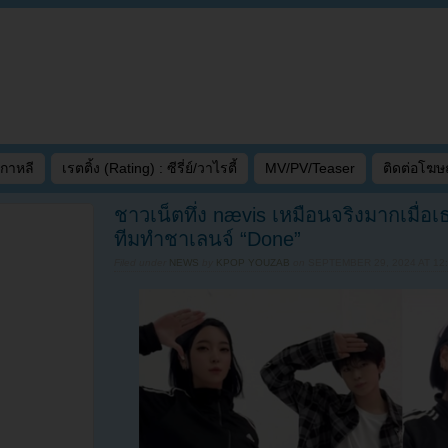
เกาหลี
เรตติ้ง (Rating) : ซีรี่ย์/วาไรตี้
MV/PV/Teaser
ติดต่อโฆ
ชาวเน็ตทึ่ง nævis เหมือนจริงมากเมื่อ
ทีมทำชาเลนจ์ “Done”
Filed under
NEWS
by
KPOP YOUZAB
on
SEPTEMBER 29, 2024 AT 12