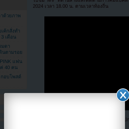
ไปชม MV ที่ด้านล่างและติดตามการคัมแบ็คด้
2024 เวลา 18.00 น. ตามเวลาท้องถิ่น
ตาด้วยภาพ
เค้กสั่งทำ
 3 เดือน
รรมดา
ดเดินตามรอย
KPINK แฟน
แค่ 40 คน
ระกอบโพสต์
ที่มา soompi โดย
Youzab
หากนำออกไปกรุ
Hotlink ไฟล์ภาพ)