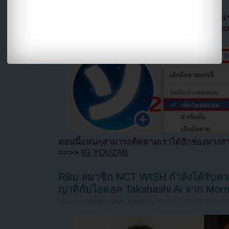
หากไม่ต้องการพลาดข่าวสารอย่างรวดเร็วจาก
ลืมติ๊ก
เลือกเห็นโพสต์ก่อนของเพจ Facebo
ตอนนี้แฟนๆสามารถติดตามเราได้อีกช่องทางสา
==>>
IG YOUZAB
Riku สมาชิก NCT WISH กำลังได้รับคว
ญาติกับไอดอล Takahashi Ai จาก Mor
Filed under
NEWS
by
KPOP YOUZAB
on
MARCH 9, 2024 AT 10:27 AM