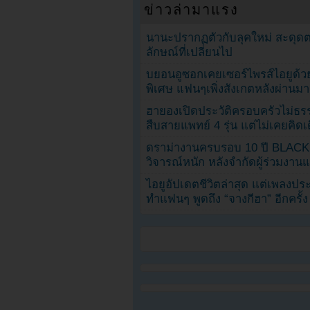
ข่าวล่ามาแรง
นานะปรากฏตัวกับลุคใหม่ สะดุด
ลักษณ์ที่เปลี่ยนไป
บยอนอูซอกเคยเซอร์ไพรส์ไอยูด้วย
พิเศษ แฟนๆเพิ่งสังเกตหลังผ่านมา
ฮายองเปิดประวัติครอบครัวไม่ธ
สืบสายแพทย์ 4 รุ่น แต่ไม่เคยคิ
ดราม่างานครบรอบ 10 ปี BLAC
วิจารณ์หนัก หลังจำกัดผู้ร่วมงาน
ไอยูอัปเดตชีวิตล่าสุด แต่เพลงป
ทำแฟนๆ พูดถึง “จางกีฮา” อีกครั้ง