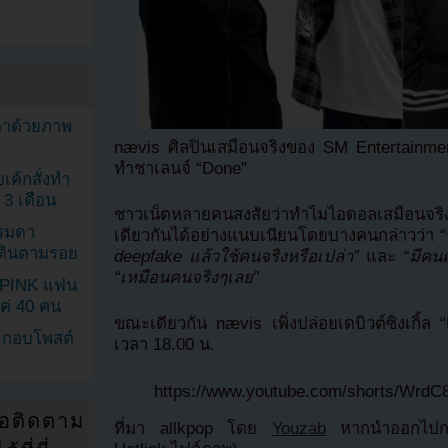
ตาด้วยภาพ
nævis ศิลปินเสมือนจริงของ SM Entertainment
ทำชาเลนจ์ “Done”
เค้กสั่งทำ
 3 เดือน
ชาวเน็ตหลายคนสงสัยว่าทำไมไอดอลเสมือนจริ
รรมดา
เดียวกันได้อย่างแนบเนียนโดยบางคนกล่าวว่า
“
ดเดินตามรอย
deepfake แล้วใช้คนจริงหรือเปล่า”
และ
“มีคน
“เหมือนคนจริงๆเลย”
KPINK แฟน
แค่ 40 คน
ขณะเดียวกัน nævis เพิ่งปล่อยเดบิวต์ซิงเกิ้ล
ระกอบโพสต์
เวลา 18.00 น.
https://www.youtube.com/shorts/Wrd
่อติดตาม
ที่มา allkpop โดย
Youzab
หากนำออกไปกรุ