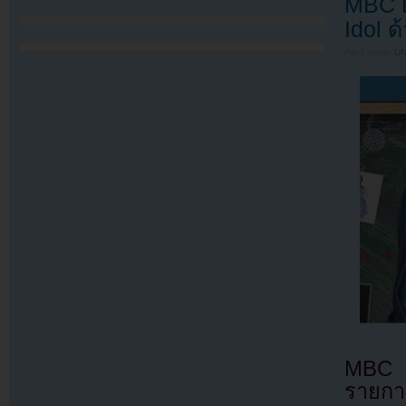
MBC E
Idol 
Filed under
U
MBC E
รายกา