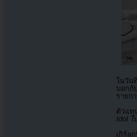
ในวัน
บอกกั
รายการ
ตัวแทน
Idol ใ
เกิร์ล