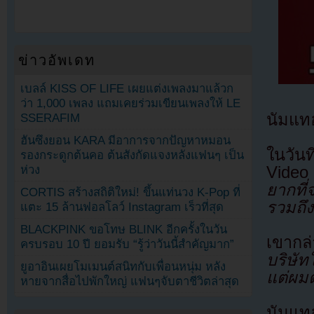
ข่าวอัพเดท
เบลล์ KISS OF LIFE เผยแต่งเพลงมาแล้วก
ว่า 1,000 เพลง แถมเคยร่วมเขียนเพลงให้ LE
นัมแท
SSERAFIM
ฮันซึงยอน KARA มีอาการจากปัญหาหมอน
ในวัน
รองกระดูกต้นคอ ต้นสังกัดแจงหลังแฟนๆ เป็น
Video
ห่วง
ยากที่
CORTIS สร้างสถิติใหม่! ขึ้นแท่นวง K-Pop ที่
รวมถึง
แตะ 15 ล้านฟอลโลว์ Instagram เร็วที่สุด
BLACKPINK ขอโทษ BLINK อีกครั้งในวัน
เขากล
ครบรอบ 10 ปี ยอมรับ “รู้ว่าวันนี้สำคัญมาก”
บริษัท
ยูอาอินเผยโมเมนต์สนิทกับเพื่อนหนุ่ม หลัง
แต่ผมต
หายจากสื่อไปพักใหญ่ แฟนๆจับตาชีวิตล่าสุด
นัมแทฮ