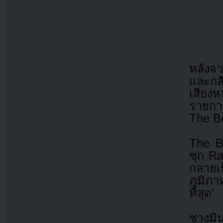
หลังจา
และกล
เสียง
รายกา
The B
The Be
ซุก Ra
กลายเ
ภูมิภา
ที่สุด’
ชางมิ