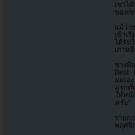
เขาได
ของเข
แม้ว่
เข้าเ
ได้รั
เกาหลี
ชางมิ
Best
ผมเองใ
แรกที
ให้หนั
ครับ”
รายกา
พฤศจิ