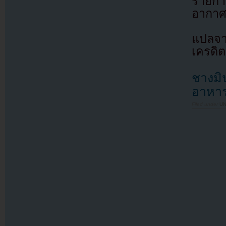
รายก
อากาศ
แปลจ
เครดิต
ชางมิ
อาหาร
Filed under
U