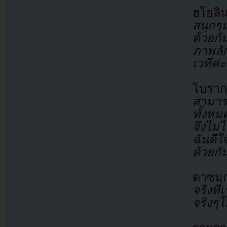
ฮโยลิ
สนุกๆม
ด้วยก
ภาพลัก
เวทีค่ะ
โบรา
สามาร
ทั้งห
จึงไม่ไ
ฉันดีใ
ด้วยกั
ดาซมก
จริงที
จริงๆโด