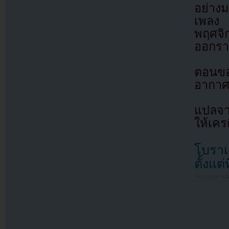
อย่าง
เพลง 
พฤศจิ
ออกราย
ตอนขอ
อากาศ
แปลจ
ให้เคร
โบราเ
ตั้งแต
Filed under
U