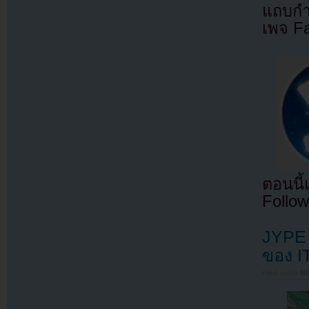
แถบกำล
เพจ F
ตอนนี
Follow
JYPE 
ของ IT
Filed under
N