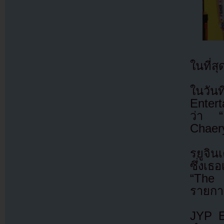
ในที่ส
ในวั
Entert
ว่า “
Chaery
รยูจิ
ซึ่งเธ
“The
รายกา
JYP En