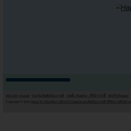
หน้าแรก youzab
รวมวันเกิดศิลปินเกาหลี
เรตติ้ง (Rating) : ซีรี่ย์/วาไรตี้
MV/PV/Teaser
Copyright © 2011
Kpop ข่าวบันเทิงเกาหลี ดาราไอดอล และศิลปินเกาหลี ซีรี่ย์เกาหลี MV เ