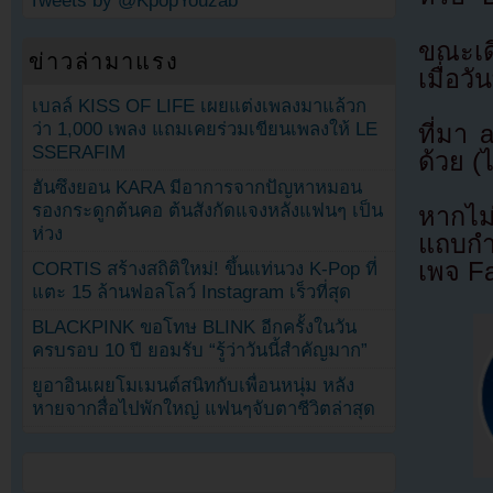
Tweets by @KpopYouzab
ขณะเดี
ข่าวล่ามาแรง
เมื่อว
เบลล์ KISS OF LIFE เผยแต่งเพลงมาแล้วก
ว่า 1,000 เพลง แถมเคยร่วมเขียนเพลงให้ LE
ที่มา
SSERAFIM
ด้วย (
ฮันซึงยอน KARA มีอาการจากปัญหาหมอน
รองกระดูกต้นคอ ต้นสังกัดแจงหลังแฟนๆ เป็น
หากไม
ห่วง
แถบกำล
เพจ F
CORTIS สร้างสถิติใหม่! ขึ้นแท่นวง K-Pop ที่
แตะ 15 ล้านฟอลโลว์ Instagram เร็วที่สุด
BLACKPINK ขอโทษ BLINK อีกครั้งในวัน
ครบรอบ 10 ปี ยอมรับ “รู้ว่าวันนี้สำคัญมาก”
ยูอาอินเผยโมเมนต์สนิทกับเพื่อนหนุ่ม หลัง
หายจากสื่อไปพักใหญ่ แฟนๆจับตาชีวิตล่าสุด