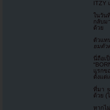
ITZY เ
ในวัน
กลับม
ด้วย
ตัวแทน
ยมตัว
นี่ถือ
“BORN
แรกขอ
ตั้งแต่
ที่มา
ด้วย (
หากไม