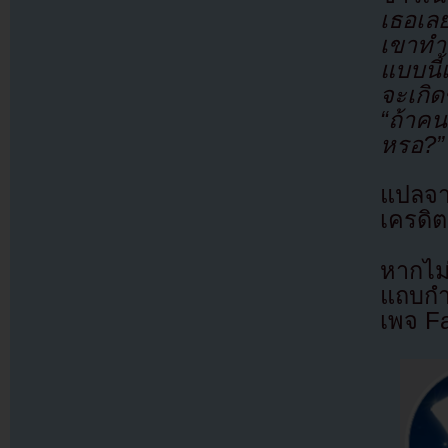
เธอเล
เขาทำ
แบบนี้เ
จะเกิ
“ถ้าค
หรอ?”
แปลจ
เครดิต
หากไม
แถบกำล
เพจ F