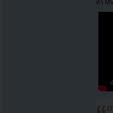
ทำ MV 
I