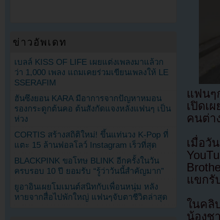
ข่าวอัพเดท
เบลล์ KISS OF LIFE เผยแต่งเพลงมาแล้วก
ว่า 1,000 เพลง แถมเคยร่วมเขียนเพลงให้ LE
SSERAFIM
แฟนๆก
ฮันซึงยอน KARA มีอาการจากปัญหาหมอน
เปิดเ
รองกระดูกต้นคอ ต้นสังกัดแจงหลังแฟนๆ เป็น
คนต่าง
ห่วง
CORTIS สร้างสถิติใหม่! ขึ้นแท่นวง K-Pop ที่
เมื่อว
แตะ 15 ล้านฟอลโลว์ Instagram เร็วที่สุด
YouTu
BLACKPINK ขอโทษ BLINK อีกครั้งในวัน
Broth
ครบรอบ 10 ปี ยอมรับ “รู้ว่าวันนี้สำคัญมาก”
แขกรั
ยูอาอินเผยโมเมนต์สนิทกับเพื่อนหนุ่ม หลัง
หายจากสื่อไปพักใหญ่ แฟนๆจับตาชีวิตล่าสุด
ในคลิป
น้องชา