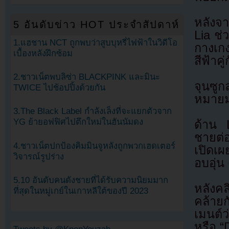
หลังจา
5 อันดับข่าว HOT ประจำสัปดาห์
Lia ช่ว
1.แฮชาน NCT ถูกพบว่าสูบบุหรี่ไฟฟ้าในวิดีโอ
กางเกง
เบื้องหลังฝึกซ้อม
สีฟ้าค
2.ชาวเน็ตพบลิซ่า BLACKPINK และมินะ
จุนซูก
TWICE ไปช้อปปิ้งด้วยกัน
หมายม
3.The Black Label กำลังเล็งที่จะแยกตัวจาก
YG ย้ายอฟฟิศไปตึกใหม่ในฮันนัมดง
ด้าน L
ชายต่
4.ชาวเน็ตปกป้องคิมมินจูหลังถูกพวกเฮดเตอร์
เปิดเ
วิจารณ์รูปร่าง
อบอุ่น
5.10 อันดับคนดังชายที่ได้รับความนิยมมาก
หลังคล
ที่สุดในหมู่เกย์ในเกาหลีใต้ของปี 2023
คล้าย
เมนต์ว
หรือ 