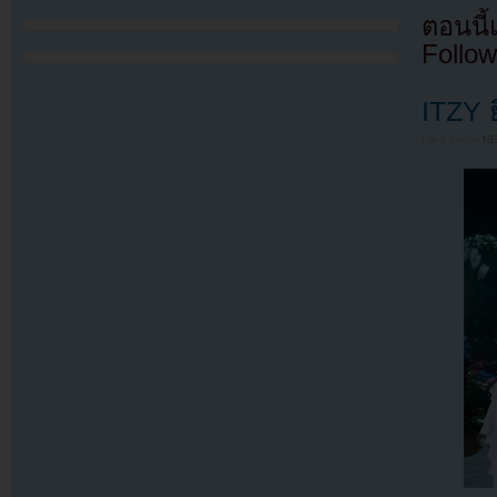
ตอนนี
Follow
ITZY 
Filed under
N