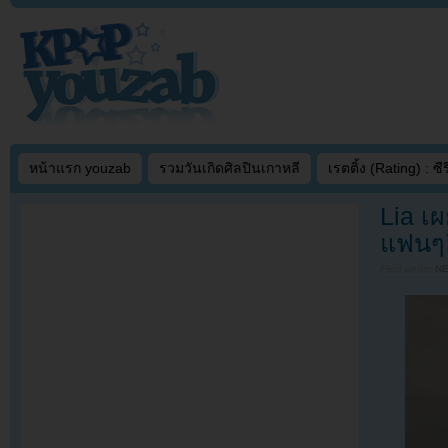
หน้าแรก youzab
รวมวันเกิดศิลปินเกาหลี
เรตติ้ง (Rating) : ซีรี
Lia เ
แฟนๆฮ
Filed under
N