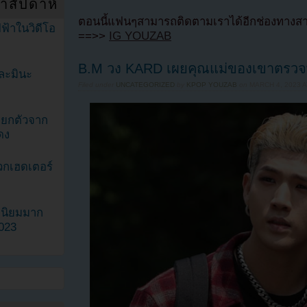
ำสัปดาห์
ตอนนี้แฟนๆสามารถติดตามเราได้อีกช่องทางสา
ฟ้าในวิดีโอ
==>>
IG YOUZAB
B.M วง KARD เผยคุณแม่ของเขาตรวจพบ
ละมินะ
Filed under
UNCATEGORIZED
by
KPOP YOUZAB
on
MARCH 4, 2023 A
ะแยกตัวจาก
ดง
วกเฮดเตอร์
ามนิยมมาก
2023