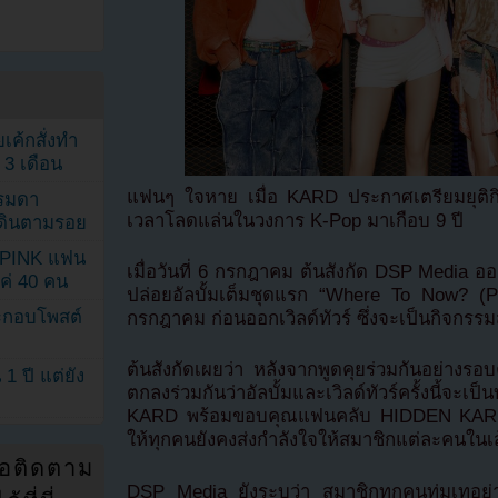
เค้กสั่งทำ
 3 เดือน
แฟนๆ ใจหาย เมื่อ KARD ประกาศเตรียมยุติกิ
รรมดา
เวลาโลดแล่นในวงการ K-Pop มาเกือบ 9 ปี
ดเดินตามรอย
KPINK แฟน
เมื่อวันที่ 6 กรกฎาคม ต้นสังกัด DSP Medi
แค่ 40 คน
ปล่อยอัลบั้มเต็มชุดแรก “Where To Now? (
ระกอบโพสต์
กรกฎาคม ก่อนออกเวิลด์ทัวร์ ซึ่งจะเป็นกิจกรร
ต้นสังกัดเผยว่า หลังจากพูดคุยร่วมกันอย่างรอ
1 ปี แต่ยัง
ตกลงร่วมกันว่าอัลบั้มและเวิลด์ทัวร์ครั้งนี้จ
KARD พร้อมขอบคุณแฟนคลับ HIDDEN KARD
ให้ทุกคนยังคงส่งกำลังใจให้สมาชิกแต่ละคนใน
่อติดตาม
DSP Media ยังระบุว่า สมาชิกทุกคนทุ่มเทอย่าง