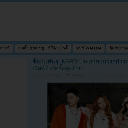
เกาหลี
เรตติ้ง (Rating) : ซีรี่ย์/วาไรตี้
MV/PV/Teaser
ติดต่อโฆ
ช็อกแฟนๆ! KARD ประกาศยุบวงอย่างเ
เวิลด์ทัวร์ครั้งสุดท้าย
Filed under
NEWS
by
KPOP YOUZAB
on
JULY 6, 2026 AT 11:42 AM