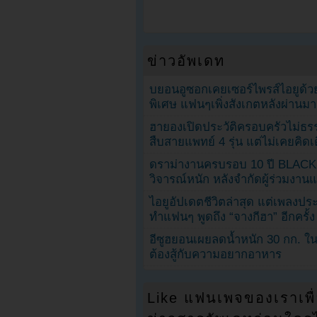
ข่าวอัพเดท
บยอนอูซอกเคยเซอร์ไพรส์ไอยูด้วย
พิเศษ แฟนๆเพิ่งสังเกตหลังผ่านมา
ฮายองเปิดประวัติครอบครัวไม่ธ
สืบสายแพทย์ 4 รุ่น แต่ไม่เคยคิ
ดราม่างานครบรอบ 10 ปี BLAC
วิจารณ์หนัก หลังจำกัดผู้ร่วมงาน
ไอยูอัปเดตชีวิตล่าสุด แต่เพลงป
ทำแฟนๆ พูดถึง “จางกีฮา” อีกครั้ง
อีซูฮยอนเผยลดน้ำหนัก 30 กก. ใน 
ต้องสู้กับความอยากอาหาร
Like แฟนเพจของเราเพื