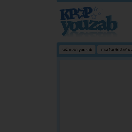
หน้าแรก youzab
รวมวันเกิดศิลปิน