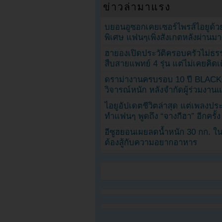
ข่าวล่ามาแรง
บยอนอูซอกเคยเซอร์ไพรส์ไอยูด้วย
พิเศษ แฟนๆเพิ่งสังเกตหลังผ่านมา
ฮายองเปิดประวัติครอบครัวไม่ธ
สืบสายแพทย์ 4 รุ่น แต่ไม่เคยคิ
ดราม่างานครบรอบ 10 ปี BLAC
วิจารณ์หนัก หลังจำกัดผู้ร่วมงาน
ไอยูอัปเดตชีวิตล่าสุด แต่เพลงป
ทำแฟนๆ พูดถึง “จางกีฮา” อีกครั้ง
อีซูฮยอนเผยลดน้ำหนัก 30 กก. ใน 
ต้องสู้กับความอยากอาหาร