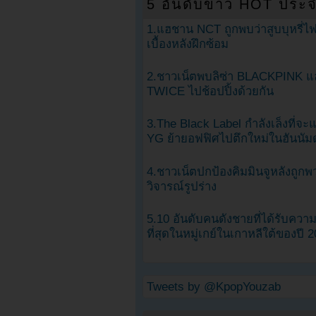
5 อันดับข่าว HOT ประจ
1.แฮชาน NCT ถูกพบว่าสูบบุหรี่ไฟ
เบื้องหลังฝึกซ้อม
2.ชาวเน็ตพบลิซ่า BLACKPINK แ
TWICE ไปช้อปปิ้งด้วยกัน
3.The Black Label กำลังเล็งที่จ
YG ย้ายอฟฟิศไปตึกใหม่ในฮันนัม
4.ชาวเน็ตปกป้องคิมมินจูหลังถูกพ
วิจารณ์รูปร่าง
5.10 อันดับคนดังชายที่ได้รับคว
ที่สุดในหมู่เกย์ในเกาหลีใต้ของปี 
Tweets by @KpopYouzab