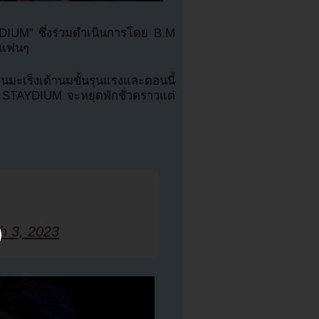
YDIUM” ซึ่งร่วมดำเนินการโดย B.M
บแฟนๆ
ะเร็งเต้านมขั้นรุนแรงและตอนนี้
นี้ STAYDIUM จะหยุดพักชั่วคราวแต่
h 3, 2023