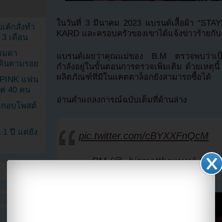
ในวันที่ 3 มีนาคม 2023 แบรนด์เสื้อผ้า “STA
เค้กสั่งทำ
KARD และครอบครัวของเขาได้แจ้งข่าวร้ายกั
 3 เดือน
รรมดา
แบรนด์เผยว่าคุณแม่ของ B.M ตรวจพบว่าเป็นม
ดเดินตามรอย
กำลังอยู่ในขั้นตอนการตรวจเพิ่มเติม ด้วยเหตุ
ผลิตภัณฑ์ที่มีในแคตตาล็อกยังสามารถซื้อได้
KPINK แฟน
แค่ 40 คน
อ่านคำแถลงการณ์ฉบับเต็มที่ด้านล่าง
ระกอบโพสต์
1 ปี แต่ยัง
pic.twitter.com/cBYXXFnQcM
— BM (@_bigmatthewww)
Marc