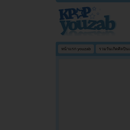
หน้าแรก youzab
รวมวันเกิดศิลปิน