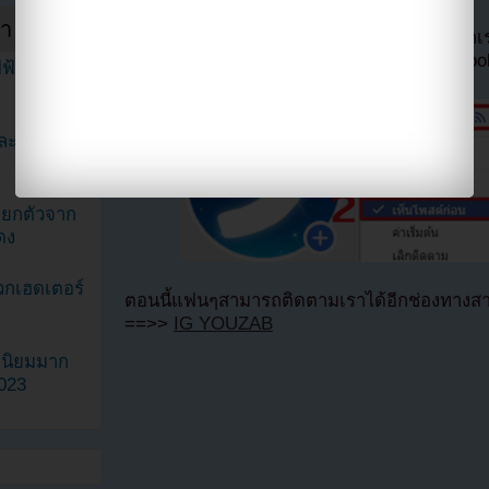
ำสัปดาห์
หากไม่ต้องการพลาดข่าวสารอย่างรวดเร็วจาก
ลืมติ๊ก
เลือกเห็นโพสต์ก่อนของเพจ Facebo
ฟ้าในวิดีโอ
ละมินะ
ะแยกตัวจาก
ดง
วกเฮดเตอร์
ตอนนี้แฟนๆสามารถติดตามเราได้อีกช่องทางสา
==>>
IG YOUZAB
ามนิยมมาก
2023