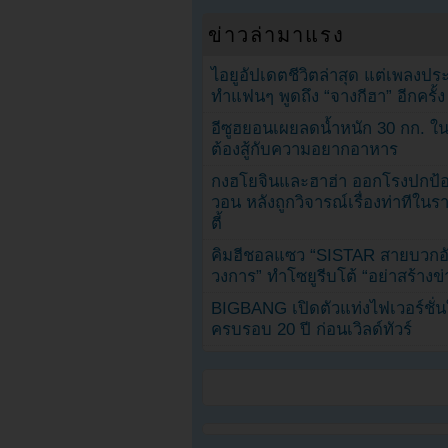
ข่าวล่ามาแรง
ไอยูอัปเดตชีวิตล่าสุด แต่เพลงป
ทำแฟนๆ พูดถึง “จางกีฮา” อีกครั้ง
อีซูฮยอนเผยลดน้ำหนัก 30 กก. ใน 
ต้องสู้กับความอยากอาหาร
กงฮโยจินและฮาฮ่า ออกโรงปกป้อ
วอน หลังถูกวิจารณ์เรื่องท่าทีใน
ตี้
คิมฮีชอลแซว “SISTAR สายบวกอั
วงการ” ทำโซยูรีบโต้ “อย่าสร้างข่
BIGBANG เปิดตัวแท่งไฟเวอร์ชั่
ครบรอบ 20 ปี ก่อนเวิลด์ทัวร์