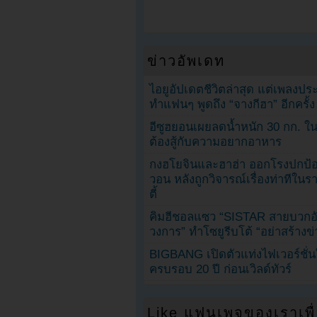
ข่าวอัพเดท
ไอยูอัปเดตชีวิตล่าสุด แต่เพลงป
ทำแฟนๆ พูดถึง “จางกีฮา” อีกครั้ง
อีซูฮยอนเผยลดน้ำหนัก 30 กก. ใน 
ต้องสู้กับความอยากอาหาร
กงฮโยจินและฮาฮ่า ออกโรงปกป้อ
วอน หลังถูกวิจารณ์เรื่องท่าทีใน
ตี้
คิมฮีชอลแซว “SISTAR สายบวกอั
วงการ” ทำโซยูรีบโต้ “อย่าสร้างข่
BIGBANG เปิดตัวแท่งไฟเวอร์ชั่
ครบรอบ 20 ปี ก่อนเวิลด์ทัวร์
Like แฟนเพจของเราเพื