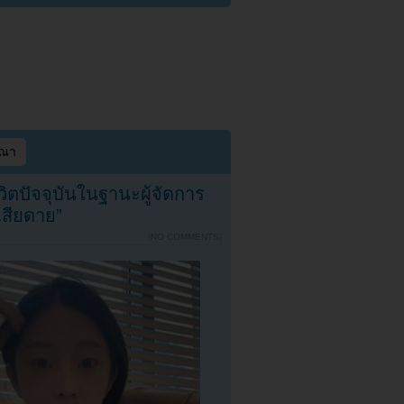
ษณา
ิตปัจจุบันในฐานะผู้จัดการ
กเสียดาย”
{
NO COMMENTS
}