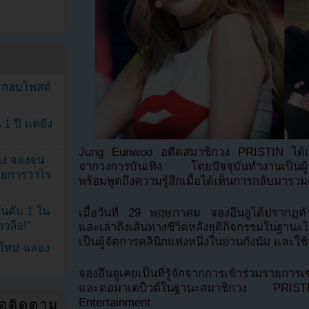
ระกอบโพสต์
1 ปี แต่ยัง
Jung Eunwoo อดีตสมาชิกวง PRISTIN ได้เปิ
ง จองจุน
จากวงการบันเทิง โดยปัจจุบันทำงานเป็นผู้จ
รายการวาไร
พร้อมพูดถึงความรู้สึกเมื่อได้เห็นการกลับมารวมต
นดับ 1 ใน
เมื่อวันที่ 29 พฤษภาคม จองอึนอูได้ปรากฏ
าวลือ!”
และเล่าถึงเส้นทางชีวิตหลังยุติกิจกรรมในฐาน
เป็นผู้จัดการคลินิกแห่งหนึ่งในย่านกังนัม และ
นใหม่ ฉลอง
จองอึนอูเคยเป็นที่รู้จักจากการเข้าร่วมรายกา
และต่อมาเดบิวต์ในฐานะสมาชิกวง PRIS
Entertainment
่อติดตาม