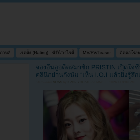
เกาหลี
เรตติ้ง (Rating) : ซีรี่ย์/วาไรตี้
MV/PV/Teaser
ติดต่อโฆ
จองอึนอูอดีตสมาชิก PRISTIN เปิดใจชีว
คลินิกย่านกังนัม “เห็น I.O.I แล้วยิ่งรู้สึ
Filed under
NEWS
by
KPOP YOUZAB
on
MAY 30, 2026 AT 9:09 PM