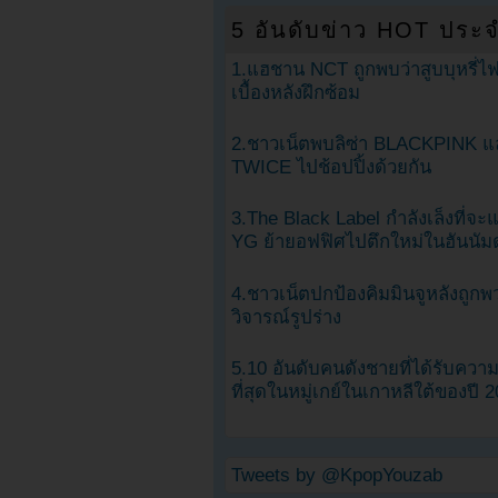
5 อันดับข่าว HOT ประจ
1.แฮชาน NCT ถูกพบว่าสูบบุหรี่ไฟ
เบื้องหลังฝึกซ้อม
2.ชาวเน็ตพบลิซ่า BLACKPINK แ
TWICE ไปช้อปปิ้งด้วยกัน
3.The Black Label กำลังเล็งที่จ
YG ย้ายอฟฟิศไปตึกใหม่ในฮันนัม
4.ชาวเน็ตปกป้องคิมมินจูหลังถูกพ
วิจารณ์รูปร่าง
5.10 อันดับคนดังชายที่ได้รับคว
ที่สุดในหมู่เกย์ในเกาหลีใต้ของปี 
Tweets by @KpopYouzab