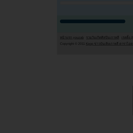
หน้าแรก youzab
รวมวันเกิดศิลปินเกาหลี
เรตติ้ง (
Copyright © 2011
Kpop ข่าวบันเทิงเกาหลี ดาราไอดอ