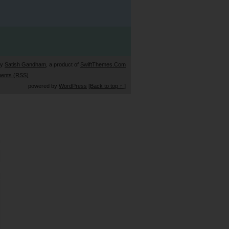
by
Satish Gandham
, a product of
SwiftThemes.Com
ents (RSS)
powered by
WordPress
[Back to top ↑ ]