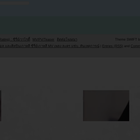
Rating) : ซีรี่ย์/วาไรตี้
MV/PV/Teaser
ติดต่อโฆษณา
Theme SWIFT 
ล และศิลปินเกาหลี ซีรี่ย์เกาหลี MV เพลง ละคร แซ่บ..ทันเหตุการณ์
|
Entries (RSS)
and
Comm