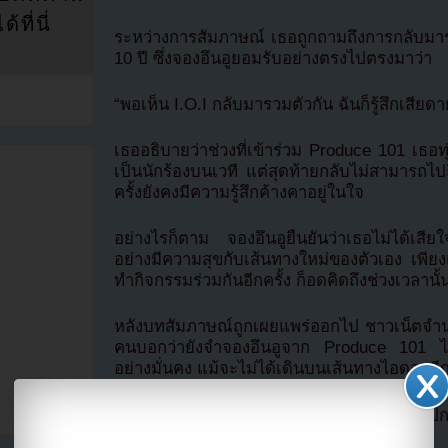
ที่นี่
ระหว่างการสัมภาษณ์ เธอถูกถามถึงการกลับม
10 ปี ซึ่งจองอึนอูยอมรับอย่างตรงไปตรงมาว่า
“พอเห็น I.O.I กลับมารวมตัวกัน ฉันก็รู้สึกเสียดา
เธออธิบายว่าช่วงที่เข้าร่วม Produce 101 เธอท
เป็นนักร้องบนเวที แต่สุดท้ายกลับไม่สามารถไปถึง
ครั้งยังคงมีความรู้สึกค้างคาอยู่ในใจ
อย่างไรก็ตาม จองอึนอูยืนยันว่าเธอไม่ได้เสียใ
อย่างมีความสุขกับเส้นทางใหม่ของตัวเอง เพียงแ
ทำกิจกรรมร่วมกันอีกครั้ง ก็อดคิดถึงช่วงเวลานั้น
หลังบทสัมภาษณ์ถูกเผยแพร่ออกไป ชาวเน็ตจำน
คนบอกว่ายังจำจองอึนอูจาก Produce 101 ได้ แล
อย่างมั่นคง แม้จะไม่ได้เดินบนเส้นทางไอดอลอี
ที่มา allkpop โดย
Youzab
หากนำออกไปกรุ
Hotlink ไฟล์ภาพ)