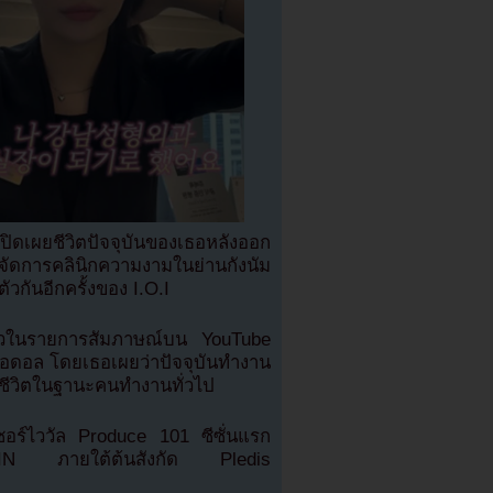
ดเผยชีวิตปัจจุบันของเธอหลังออก
ัดการคลินิกความงามในย่านกังนัม
ัวกันอีกครั้งของ I.O.I
ตัวในรายการสัมภาษณ์บน YouTube
ะไอดอล โดยเธอเผยว่าปัจจุบันทำงาน
ใช้ชีวิตในฐานะคนทำงานทั่วไป
รเซอร์ไววัล Produce 101 ซีซั่นแรก
TIN ภายใต้ต้นสังกัด Pledis