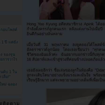
Hong Yoo Kyung อดีตสมาชิกวง Apink ได้ออก
กำลังตั้งครรภ์ลูกคนแรก หลังแต่งงานไปเมื่
ระกอบโพสต์
ยินดีกันอย่างล้นหลาม
1 ปี แต่ยัง
เมื่อวันที่ 31 พฤษภาคม ฮงยูคยองได้โพสต์ข
อัลตราซาวด์ลูกน้อย โดยเธอเขียนว่า “ทุกคนคะ
ง จองจุน
ชีวิตของฉันแล้วค่ะ ฉันอยากบอกข่าวนี้กับทุก
รายการวาไร
16 สัปดาห์และเข้าสู่ช่วงที่ค่อนข้างปลอดภัยแล้ว
เธอยังเผยอีกว่า ชื่อเล่นของลูกในท้องคือ “Ddang
นดับ 1 ใน
ลูกจะเติบโตมาอย่างแข็งแรงและมั่นใจ พร้อมยอม
าวลือ!”
เรียนรู้อีกมาก แต่จะพยายามอย่างเต็มที่เพื่อเป็นแม
นใหม่ ฉลอง
่อติดตาม