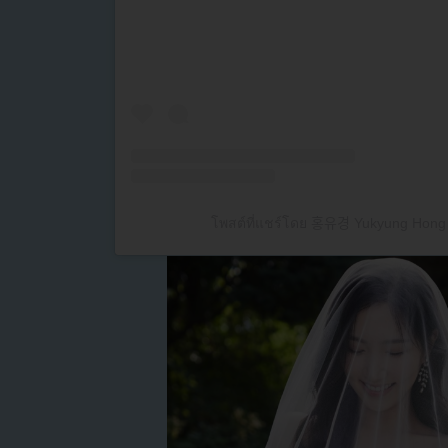
โพสต์ที่แชร์โดย 홍유경 Yukyung Ho