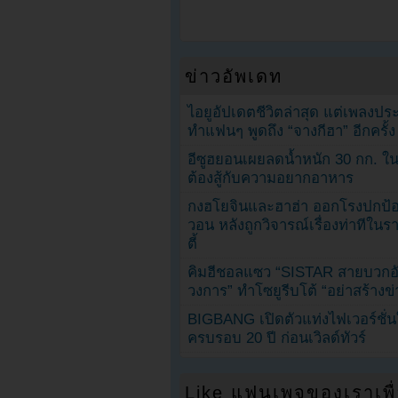
ข่าวอัพเดท
ไอยูอัปเดตชีวิตล่าสุด แต่เพลงป
ทำแฟนๆ พูดถึง “จางกีฮา” อีกครั้ง
อีซูฮยอนเผยลดน้ำหนัก 30 กก. ใน 
ต้องสู้กับความอยากอาหาร
กงฮโยจินและฮาฮ่า ออกโรงปกป้อ
วอน หลังถูกวิจารณ์เรื่องท่าทีใน
ตี้
คิมฮีชอลแซว “SISTAR สายบวกอั
วงการ” ทำโซยูรีบโต้ “อย่าสร้างข่
BIGBANG เปิดตัวแท่งไฟเวอร์ชั่
ครบรอบ 20 ปี ก่อนเวิลด์ทัวร์
Like แฟนเพจของเราเพื