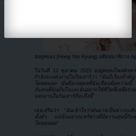
ฮงยูคยอง (Hong Yoo Kyung) อดีตสมาชิกวง Ap
ในวันที่ 12 ตุลาคม 2023 ฮงยูคยองโพสต์จ
กำลังจะแต่งงานในวันเสาร์ว่า
“ฉันมีเรื่องสำคั
โดยตลอด นั่นคือเหตุผลที่ฉันเขียนข้อความนี้ 
กับคนที่ฉันมั่นใจและฉันอยากใช้ชีวิตที่เหลื
แต่งงานในวันเสาร์ที่จะถึงนี้”
เธอเสริมว่า
“ฉันเข้าใจว่ามันอาจเป็นข่าวกะทัน
ตั้งตัว แต่ฉันอยากแชร์ข่าวที่มีความสุขนี้กั
โดยตลอด”