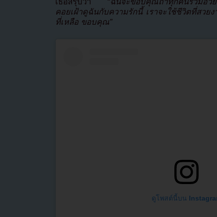
เธอสรุปว่า
“ฉันจะขอบคุณถ้าทุกคนร่วมอวยพ
คอยเฝ้าดูฉันกับความรักนี้ เราจะใช้ชีวิตที่สว
ที่เหลือ ขอบคุณ”
ดูโพสต์นี้บน Instagr