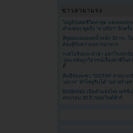
ข่าวล่ามาแรง
ไอยูอัปเดตชีวิตล่าสุด แต่เพลงป
ทำแฟนๆ พูดถึง “จางกีฮา” อีกครั้ง
อีซูฮยอนเผยลดน้ำหนัก 30 กก. ใน 
ต้องสู้กับความอยากอาหาร
กงฮโยจินและฮาฮ่า ออกโรงปกป้อ
วอน หลังถูกวิจารณ์เรื่องท่าทีใน
ตี้
คิมฮีชอลแซว “SISTAR สายบวกอั
วงการ” ทำโซยูรีบโต้ “อย่าสร้างข่
BIGBANG เปิดตัวแท่งไฟเวอร์ชั่
ครบรอบ 20 ปี ก่อนเวิลด์ทัวร์