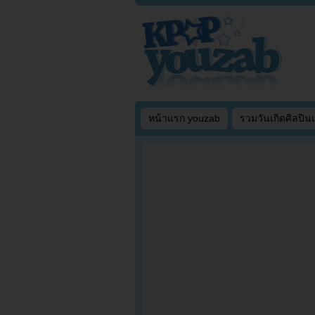
หน้าแรก youzab
รวมวันเกิดศิลปิน