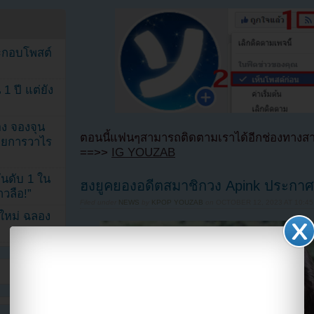
ระกอบโพสต์
1 ปี แต่ยัง
ง จองจุน
ตอนนี้แฟนๆสามารถติดตามเราได้อีกช่องทางสา
รายการวาไร
==>>
IG YOUZAB
นดับ 1 ใน
ฮงยูคยองอดีตสมาชิกวง Apink ประกา
าวลือ!”
Filed under
NEWS
by
KPOP YOUZAB
on
OCTOBER 12, 2023 AT 10:4
นใหม่ ฉลอง