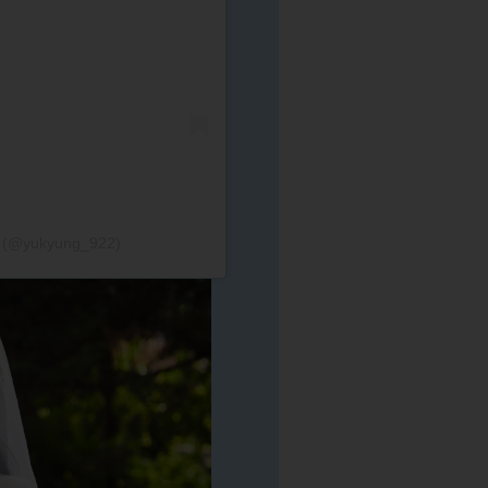
ng (@yukyung_922)