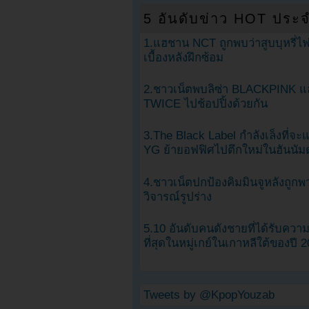
5 อันดับข่าว HOT ประจ
1.แฮชาน NCT ถูกพบว่าสูบบุหรี่ไฟ
เบื้องหลังฝึกซ้อม
2.ชาวเน็ตพบลิซ่า BLACKPINK แ
TWICE ไปช้อปปิ้งด้วยกัน
3.The Black Label กำลังเล็งที่จ
YG ย้ายอฟฟิศไปตึกใหม่ในฮันนัม
4.ชาวเน็ตปกป้องคิมมินจูหลังถูกพ
วิจารณ์รูปร่าง
5.10 อันดับคนดังชายที่ได้รับคว
ที่สุดในหมู่เกย์ในเกาหลีใต้ของปี 
Tweets by @KpopYouzab