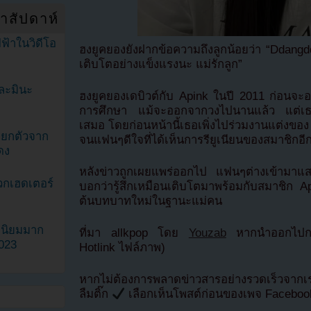
ำสัปดาห์
ฟ้าในวิดีโอ
ฮงยูคยองยังฝากข้อความถึงลูกน้อยว่า “Ddangd
เติบโตอย่างแข็งแรงนะ แม่รักลูก”
ละมินะ
ฮงยูคยองเดบิวต์กับ Apink ในปี 2011 ก่อนจะอ
การศึกษา แม้จะออกจากวงไปนานแล้ว แต่เธอยั
เสมอ โดยก่อนหน้านี้เธอเพิ่งไปร่วมงานแต่งขอ
ะแยกตัวจาก
จนแฟนๆดีใจที่ได้เห็นการรียูเนียนของสมาชิกอีก
ดง
หลังข่าวถูกเผยแพร่ออกไป แฟนๆต่างเข้ามา
วกเฮดเตอร์
บอกว่ารู้สึกเหมือนเติบโตมาพร้อมกับสมาชิก Api
ต้นบทบาทใหม่ในฐานะแม่คน
ามนิยมมาก
ที่มา allkpop โดย
Youzab
หากนำออกไปกรุ
2023
Hotlink ไฟล์ภาพ)
หากไม่ต้องการพลาดข่าวสารอย่างรวดเร็วจาก
ลืมติ๊ก
เลือกเห็นโพสต์ก่อนของเพจ Facebo