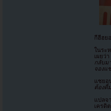
กีฮีฮย
ในระห
เผยว
กลับมา
จองแช
แชยอน
ต้องดื
แปลจ
เครดิต