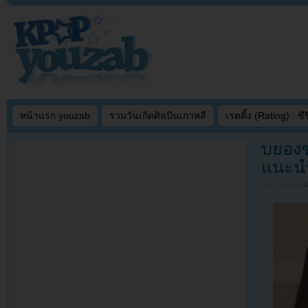
หน้าแรก youzab
รวมวันเกิดศิลปินเกาหลี
เรตติ้ง (Rating) : ซีรี
บยองช
แนะนำ
Filed under
U