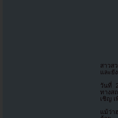
สาวสวย
และยัง
วันที
ทางสถา
เชิญ เ
แม้ว่า