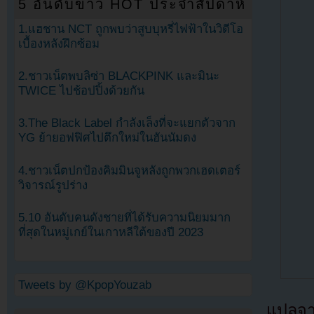
5 อันดับข่าว HOT ประจำสัปดาห์
1.แฮชาน NCT ถูกพบว่าสูบบุหรี่ไฟฟ้าในวิดีโอ
เบื้องหลังฝึกซ้อม
2.ชาวเน็ตพบลิซ่า BLACKPINK และมินะ
TWICE ไปช้อปปิ้งด้วยกัน
3.The Black Label กำลังเล็งที่จะแยกตัวจาก
YG ย้ายอฟฟิศไปตึกใหม่ในฮันนัมดง
4.ชาวเน็ตปกป้องคิมมินจูหลังถูกพวกเฮดเตอร์
วิจารณ์รูปร่าง
5.10 อันดับคนดังชายที่ได้รับความนิยมมาก
ที่สุดในหมู่เกย์ในเกาหลีใต้ของปี 2023
Tweets by @KpopYouzab
แปลจ