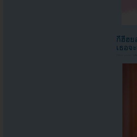
กีฮีฮ
เธอจ
Filed under
U