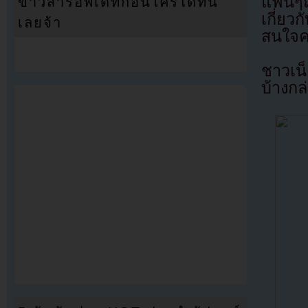
แฟนๆถ
ข่าวสารอัพเดทก่อนใครได้ที่นี่
เกี่ยว
เลยจ้า
สนใจค
ชาวเน
บ้างกล