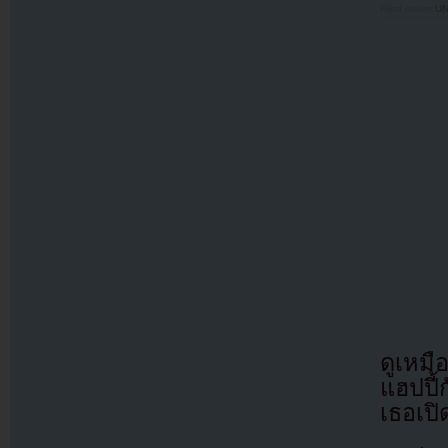
Filed under
U
ดูเหม
แฮปปี้
เธอเป