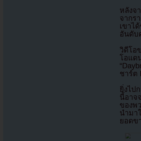
หลังจ
จากรา
เขาได้
อันดับ
วิดีโ
โอแดน
“Dayb
ชาร์ต
ยิ่งไป
นี้อาจ
ของพว
นำมาใช
ยอดขาย