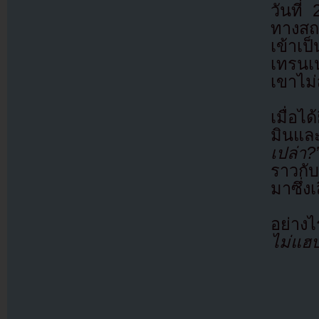
วันที
ทางสถ
เข้าเ
เทรนเน
เขาไม่
เมื่อไ
มินแล
เปล่า?
ราวกับ
มาซึ่ง
อย่าง
ไม่แฮปป