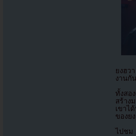
ยงฮวา
งานกั
ทั้งสอ
สร้าง
เขาได
ของยง
ไปชม M