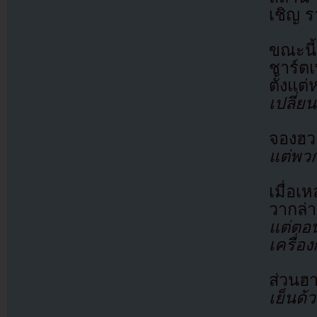
เชิญ 
ขณะนี
ชาร์ตเ
ตั้งแ
เปลี่ย
จองฮว
แต่พว
เมื่อเ
วากล่
แต่ตอ
เครื่อ
ส่วนฮ
เย็นด้