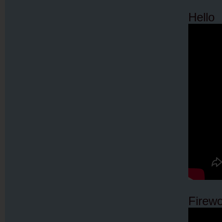
Hello
Firew