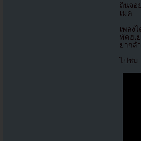
ถิ่นจอย
เมค
เพลงไ
พัคฮเย
ยากลำบ
ไปชม M