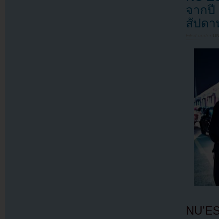
จากปี
สัปดาห์
Filed under
U
NU’EST