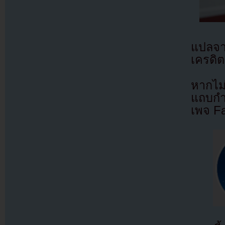
แปลจ
เครดิต
หากไม
แถบกำล
เพจ F