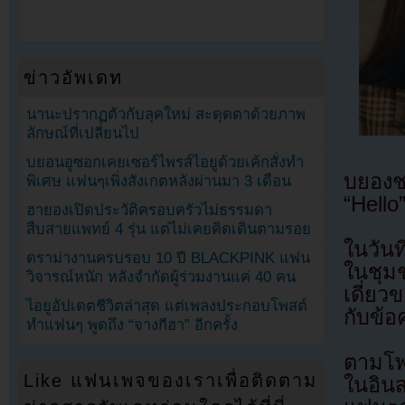
ข่าวอัพเดท
นานะปรากฏตัวกับลุคใหม่ สะดุดตาด้วยภาพ
ลักษณ์ที่เปลี่ยนไป
บยอนอูซอกเคยเซอร์ไพรส์ไอยูด้วยเค้กสั่งทำ
บยองช
พิเศษ แฟนๆเพิ่งสังเกตหลังผ่านมา 3 เดือน
“Hello
ฮายองเปิดประวัติครอบครัวไม่ธรรมดา
สืบสายแพทย์ 4 รุ่น แต่ไม่เคยคิดเดินตามรอย
ในวัน
ดราม่างานครบรอบ 10 ปี BLACKPINK แฟน
ในชุมช
วิจารณ์หนัก หลังจำกัดผู้ร่วมงานแค่ 40 คน
เดี่ยว
ไอยูอัปเดตชีวิตล่าสุด แต่เพลงประกอบโพสต์
กับข้อ
ทำแฟนๆ พูดถึง “จางกีฮา” อีกครั้ง
ตามโพ
Like แฟนเพจของเราเพื่อติดตาม
ในอิ