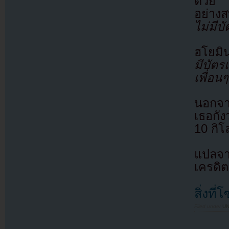
ด้วย แ
อย่างส
ไม่มีบ
ฮโยมิน
มีบัตร
เพื่อนๆ
นอกจาก
เธอกัง
10 กิโ
แปลจา
เครดิต
สิ่งที
Filed under
U