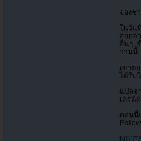
จองชา
ในวัน
ออกจา
อื่นๆ 
วานนี้
เขาต่
ได้รับ
แปลจ
เครดิต
ตอนนี
Follow
NU’ES