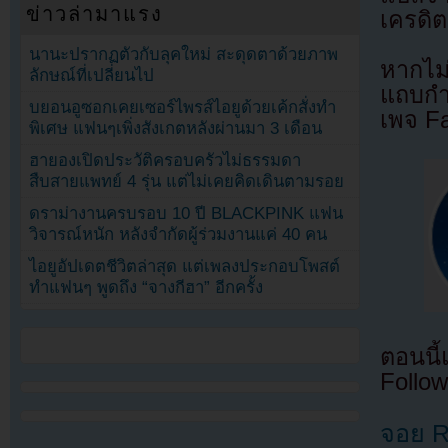
ข่าวล่ามาแรง
เครดิต
นานะปรากฏตัวกับลุคใหม่ สะดุดตาด้วยภาพ
หากไม
ลักษณ์ที่เปลี่ยนไป
แถบกำล
บยอนอูซอกเคยเซอร์ไพรส์ไอยูด้วยเค้กสั่งทำ
เพจ F
พิเศษ แฟนๆเพิ่งสังเกตหลังผ่านมา 3 เดือน
ฮายองเปิดประวัติครอบครัวไม่ธรรมดา
สืบสายแพทย์ 4 รุ่น แต่ไม่เคยคิดเดินตามรอย
ดราม่างานครบรอบ 10 ปี BLACKPINK แฟน
วิจารณ์หนัก หลังจำกัดผู้ร่วมงานแค่ 40 คน
ไอยูอัปเดตชีวิตล่าสุด แต่เพลงประกอบโพสต์
ทำแฟนๆ พูดถึง “จางกีฮา” อีกครั้ง
ตอนนี
Follow
จอย Re