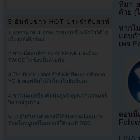
ที่มา
ด้วย (
5 อันดับข่าว HOT ประจำสัปดาห์
หากไม
1.แฮชาน NCT ถูกพบว่าสูบบุหรี่ไฟฟ้าในวิดีโอ
แถบกำล
เบื้องหลังฝึกซ้อม
เพจ F
2.ชาวเน็ตพบลิซ่า BLACKPINK และมินะ
TWICE ไปช้อปปิ้งด้วยกัน
3.The Black Label กำลังเล็งที่จะแยกตัวจาก
YG ย้ายอฟฟิศไปตึกใหม่ในฮันนัมดง
4.ชาวเน็ตปกป้องคิมมินจูหลังถูกพวกเฮดเตอร์
วิจารณ์รูปร่าง
ตอนนี
5.10 อันดับคนดังชายที่ได้รับความนิยมมาก
Follow
ที่สุดในหมู่เกย์ในเกาหลีใต้ของปี 2023
LISA 