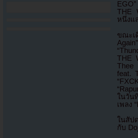
EGO” 
THE W
หนึ่ง
ขณะเด
Again”
“Thun
THE W
Thee 
feat. 
“FXCK
“Rapun
ในวันท
เพลง
ในสัป
กับ D