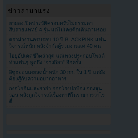
ข่าวล่ามาแรง
ฮายองเปิดประวัติครอบครัวไม่ธรรมดา
สืบสายแพทย์ 4 รุ่น แต่ไม่เคยคิดเดินตามรอย
ดราม่างานครบรอบ 10 ปี BLACKPINK แฟน
วิจารณ์หนัก หลังจำกัดผู้ร่วมงานแค่ 40 คน
ไอยูอัปเดตชีวิตล่าสุด แต่เพลงประกอบโพสต์
ทำแฟนๆ พูดถึง “จางกีฮา” อีกครั้ง
อีซูฮยอนเผยลดน้ำหนัก 30 กก. ใน 1 ปี แต่ยัง
ต้องสู้กับความอยากอาหาร
กงฮโยจินและฮาฮ่า ออกโรงปกป้อง จองจุน
วอน หลังถูกวิจารณ์เรื่องท่าทีในรายการวาไร
ตี้