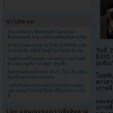
ข่าวอัพเดท
ฮายองเปิดประวัติครอบครัวไม่ธรรมดา
สืบสายแพทย์ 4 รุ่น แต่ไม่เคยคิดเดินตามรอย
ดราม่างานครบรอบ 10 ปี BLACKPINK แฟน
วันที่
วิจารณ์หนัก หลังจำกัดผู้ร่วมงานแค่ 40 คน
EXID 
ไอยูอัปเดตชีวิตล่าสุด แต่เพลงประกอบโพสต์
เมชั่น
ทำแฟนๆ พูดถึง “จางกีฮา” อีกครั้ง
อีซูฮยอนเผยลดน้ำหนัก 30 กก. ใน 1 ปี แต่ยัง
โดยซับ
ต้องสู้กับความอยากอาหาร
สาวฮาน
กงฮโยจินและฮาฮ่า ออกโรงปกป้อง จองจุน
เกาหลี
วอน หลังถูกวิจารณ์เรื่องท่าทีในรายการวาไร
ตี้
และตอน
เกาหล
Like แฟนเพจของเราเพื่อติดตาม