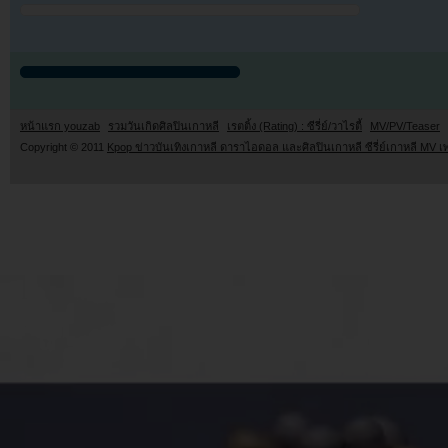
หน้าแรก youzab
รวมวันเกิดศิลปินเกาหลี
เรตติ้ง (Rating) : ซีรี่ย์/วาไรตี้
MV/PV/Teaser
Copyright © 2011
Kpop ข่าวบันเทิงเกาหลี ดาราไอดอล และศิลปินเกาหลี ซีรี่ย์เกาหลี MV เ