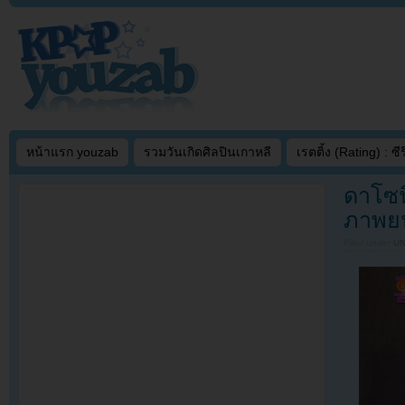
หน้าแรก youzab
รวมวันเกิดศิลปินเกาหลี
เรตติ้ง (Rating) : ซีรี
ดาโซน
ภาพยน
Filed under
U