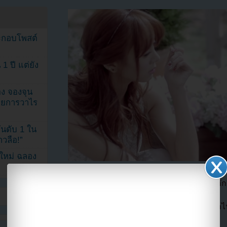
ระกอบโพสต์
1 ปี แต่ยัง
ง จองจุน
รายการวาไร
นดับ 1 ใน
าวลือ!”
นใหม่ ฉลอง
ชมมิวสิควีดีโอ “Mind Sync” จีน่า featuring ฮอกั
โดย
https://kpop.youzab.com
หากนำข่าวออกไปก
hotlink ไฟล์ภาพ)