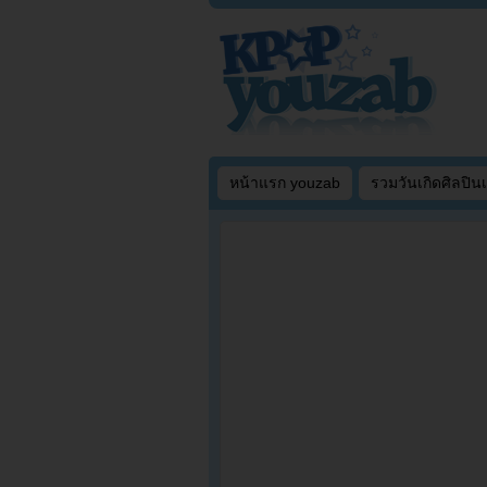
หน้าแรก youzab
รวมวันเกิดศิลปิน