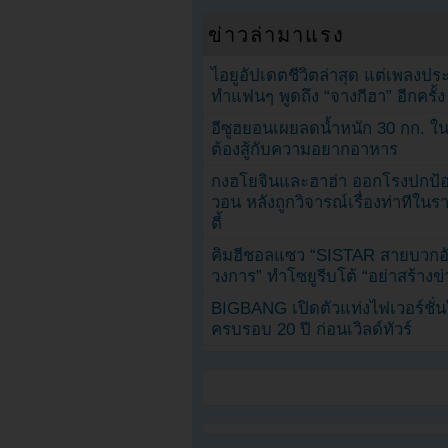
ข่าวล่ามาแรง
ไอยูอัปเดตชีวิตล่าสุด แต่เพลงป
ทำแฟนๆ พูดถึง “จางกีฮา” อีกครั้ง
อีซูฮยอนเผยลดน้ำหนัก 30 กก. ใน 
ต้องสู้กับความอยากอาหาร
กงฮโยจินและฮาฮ่า ออกโรงปกป้อ
วอน หลังถูกวิจารณ์เรื่องท่าทีใน
ตี้
คิมฮีชอลแซว “SISTAR สายบวกอั
วงการ” ทำโซยูรีบโต้ “อย่าสร้างข่
BIGBANG เปิดตัวแท่งไฟเวอร์ชั่
ครบรอบ 20 ปี ก่อนเวิลด์ทัวร์