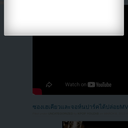
ซองเฮเคียวและจอห์นปาร์คได้ปล่อยMVร
Filed under
UNCATEGORIZED
by
KPOP YOUZAB
on
MARCH 8, 2012 A