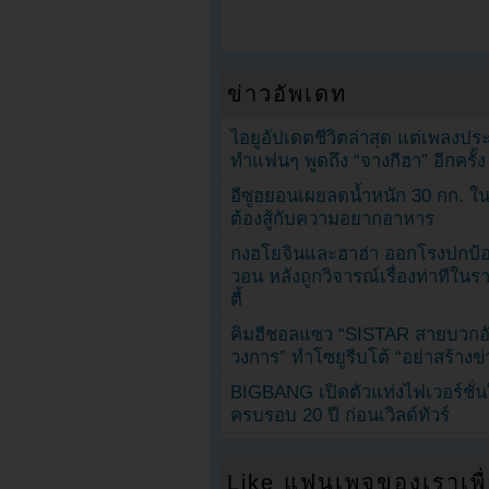
ข่าวอัพเดท
ไอยูอัปเดตชีวิตล่าสุด แต่เพลงป
ทำแฟนๆ พูดถึง “จางกีฮา” อีกครั้ง
อีซูฮยอนเผยลดน้ำหนัก 30 กก. ใน 
ต้องสู้กับความอยากอาหาร
กงฮโยจินและฮาฮ่า ออกโรงปกป้อ
วอน หลังถูกวิจารณ์เรื่องท่าทีใน
ตี้
คิมฮีชอลแซว “SISTAR สายบวกอั
วงการ” ทำโซยูรีบโต้ “อย่าสร้างข่
BIGBANG เปิดตัวแท่งไฟเวอร์ชั่
ครบรอบ 20 ปี ก่อนเวิลด์ทัวร์
Like แฟนเพจของเราเพื