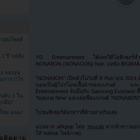
ระกอบโพสต์
1 ปี แต่ยัง
YG Entertainment ได้เผยวิดีโอทีเซอร์สำห
NONA9ON (NONAGON) feat. แทยัง BIGBAN
ง จองจุน
“NONA9ON” เปิดตัวในวันที่ 9 กันยายน 2014 ด
รายการวาไร
แอลเป็นผู้โปรโมทเสื้อผ้าของแบรนด์ และอ
Entertainment จับมือกับ Samsung Everland ทั
นดับ 1 ใน
‘Natural Nine’ และเผยชื่อแบรนด์ “NONA9ON”
าวลือ!”
ไปชมทีเซอร์ดังกล่าวที่ด้านล่างกันเลย
นใหม่ ฉลอง
แปลจาก allkpop โดย
Youzab
หากนำข่าวออกไ
ให้ hotlink ไฟล์ภาพ)
่อติดตาม