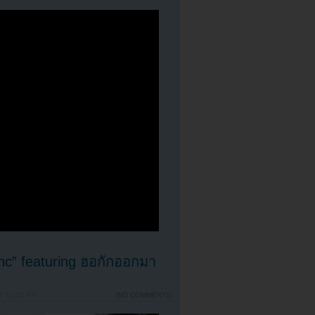
nc” featuring ฮอกักออกมา
T 11:13 PM
{
NO COMMENTS
}