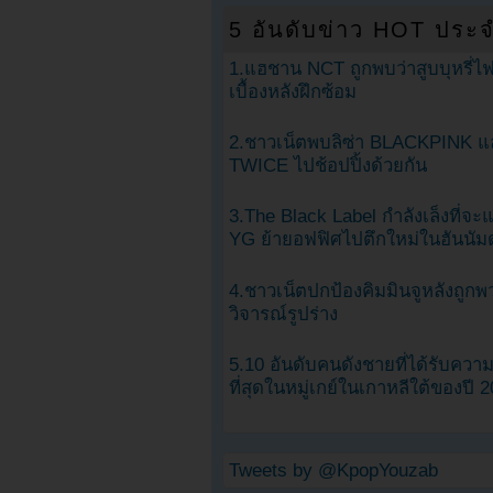
5 อันดับข่าว HOT ประจ
1.แฮชาน NCT ถูกพบว่าสูบบุหรี่ไฟ
เบื้องหลังฝึกซ้อม
2.ชาวเน็ตพบลิซ่า BLACKPINK แ
TWICE ไปช้อปปิ้งด้วยกัน
3.The Black Label กำลังเล็งที่จ
YG ย้ายอฟฟิศไปตึกใหม่ในฮันนัม
4.ชาวเน็ตปกป้องคิมมินจูหลังถูกพ
วิจารณ์รูปร่าง
5.10 อันดับคนดังชายที่ได้รับคว
ที่สุดในหมู่เกย์ในเกาหลีใต้ของปี 
Tweets by @KpopYouzab