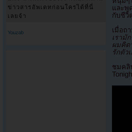
หนุ่มๆ
ข่าวสารอัพเดทก่อนใครได้ที่นี่
และพู
กับชีว
เลยจ้า
เมื่อถ
Youzab
เรามั
ผมคิดว
รักตัว
ชมคลิ
Tonigh