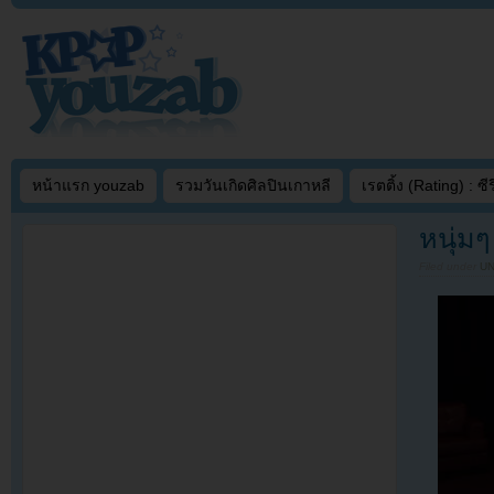
หน้าแรก youzab
รวมวันเกิดศิลปินเกาหลี
เรตติ้ง (Rating) : ซีรี
หนุ่ม
Filed under
U