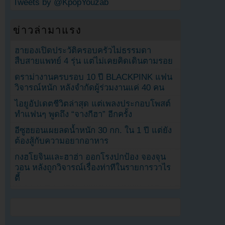
Tweets by @KpopYouzab
ข่าวล่ามาแรง
ฮายองเปิดประวัติครอบครัวไม่ธรรมดา
สืบสายแพทย์ 4 รุ่น แต่ไม่เคยคิดเดินตามรอย
ดราม่างานครบรอบ 10 ปี BLACKPINK แฟน
วิจารณ์หนัก หลังจำกัดผู้ร่วมงานแค่ 40 คน
ไอยูอัปเดตชีวิตล่าสุด แต่เพลงประกอบโพสต์
ทำแฟนๆ พูดถึง “จางกีฮา” อีกครั้ง
อีซูฮยอนเผยลดน้ำหนัก 30 กก. ใน 1 ปี แต่ยัง
ต้องสู้กับความอยากอาหาร
กงฮโยจินและฮาฮ่า ออกโรงปกป้อง จองจุน
วอน หลังถูกวิจารณ์เรื่องท่าทีในรายการวาไร
ตี้