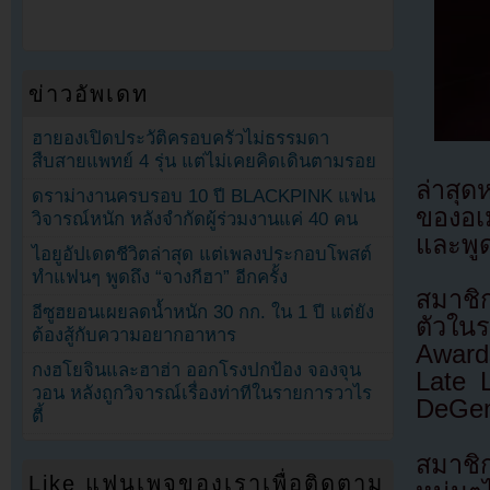
ข่าวอัพเดท
ฮายองเปิดประวัติครอบครัวไม่ธรรมดา
สืบสายแพทย์ 4 รุ่น แต่ไม่เคยคิดเดินตามรอย
ล่าสุ
ดราม่างานครบรอบ 10 ปี BLACKPINK แฟน
ของอเ
วิจารณ์หนัก หลังจำกัดผู้ร่วมงานแค่ 40 คน
และพู
ไอยูอัปเดตชีวิตล่าสุด แต่เพลงประกอบโพสต์
ทำแฟนๆ พูดถึง “จางกีฮา” อีกครั้ง
สมาชิ
อีซูฮยอนเผยลดน้ำหนัก 30 กก. ใน 1 ปี แต่ยัง
ตัวใน
ต้องสู้กับความอยากอาหาร
Award
กงฮโยจินและฮาฮ่า ออกโรงปกป้อง จองจุน
Late 
วอน หลังถูกวิจารณ์เรื่องท่าทีในรายการวาไร
DeGen
ตี้
สมาชิ
Like แฟนเพจของเราเพื่อติดตาม