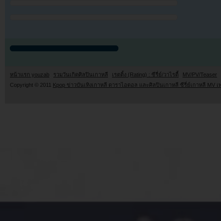
หน้าแรก youzab
รวมวันเกิดศิลปินเกาหลี
เรตติ้ง (Rating) : ซีรี่ย์/วาไรตี้
MV/PV/Teaser
Copyright © 2011
Kpop ข่าวบันเทิงเกาหลี ดาราไอดอล และศิลปินเกาหลี ซีรี่ย์เกาหลี MV เ