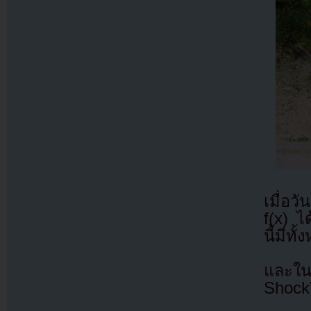
เมื่อว
f(x) ไ
นี้มีท
และใน
Shock