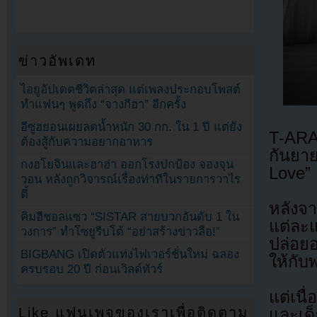
ข่าวอัพเดท
ไอยูอัปเดตชีวิตล่าสุด แต่เพลงประกอบโพสต์
ทำแฟนๆ พูดถึง “จางกีฮา” อีกครั้ง
อีซูฮยอนเผยลดน้ำหนัก 30 กก. ใน 1 ปี แต่ยัง
T-ARA
ต้องสู้กับความอยากอาหาร
กันยา
กงฮโยจินและฮาฮ่า ออกโรงปกป้อง จองจุน
Love” 
วอน หลังถูกวิจารณ์เรื่องท่าทีในรายการวาไร
ตี้
หลังจา
คิมฮีชอลแซว “SISTAR สายบวกอันดับ 1 ใน
แต่ละ
วงการ” ทำโซยูรีบโต้ “อย่าสร้างข่าวลือ!”
ปล่อย
BIGBANG เปิดตัวแท่งไฟเวอร์ชั่นใหม่ ฉลอง
ให้กับ
ครบรอบ 20 ปี ก่อนเวิลด์ทัวร์
แต่เน
Like แฟนเพจของเราเพื่อติดตาม
และเด็