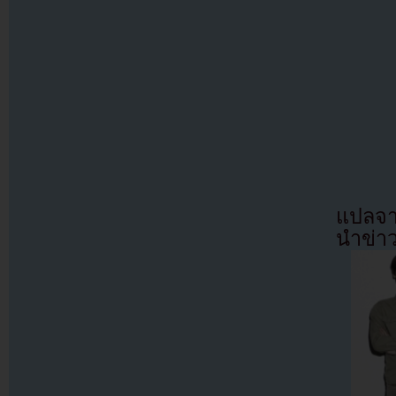
แปลจา
นำข่า