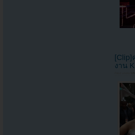
[Clip]
งาน K
Filed under
U