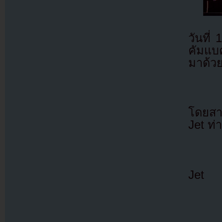
วันที
คัมแบค
มาด้วย
โดยสา
Jet ท
Jet