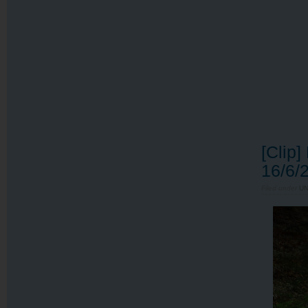
[Clip
16/6/
Filed under
U