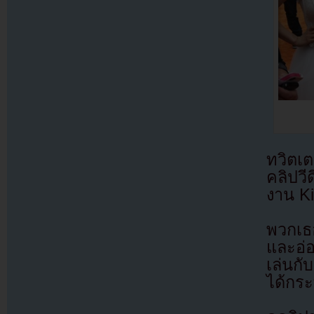
ทวิตเ
คลิปว
งาน K
พวกเธอ
และอ่อ
เล่นกั
ได้กระ