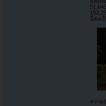
ยังมี
51,6
152,25
นี่คงเ
ความส