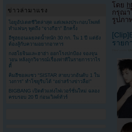
โดย
h
ข่าวล่ามาแรง
กรุณาใ
รูปภา
ไอยูอัปเดตชีวิตล่าสุด แต่เพลงประกอบโพสต์
ทำแฟนๆ พูดถึง “จางกีฮา” อีกครั้ง
[Clip
อีซูฮยอนเผยลดน้ำหนัก 30 กก. ใน 1 ปี แต่ยัง
รายก
ต้องสู้กับความอยากอาหาร
Filed under
U
กงฮโยจินและฮาฮ่า ออกโรงปกป้อง จองจุน
วอน หลังถูกวิจารณ์เรื่องท่าทีในรายการวาไร
ตี้
คิมฮีชอลแซว “SISTAR สายบวกอันดับ 1 ใน
วงการ” ทำโซยูรีบโต้ “อย่าสร้างข่าวลือ!”
BIGBANG เปิดตัวแท่งไฟเวอร์ชั่นใหม่ ฉลอง
ครบรอบ 20 ปี ก่อนเวิลด์ทัวร์