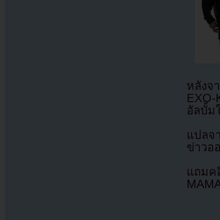
หลังจา
EXO-K
อัลบั้
แปลจา
ข่าวอ
แถมคล
MAMA 