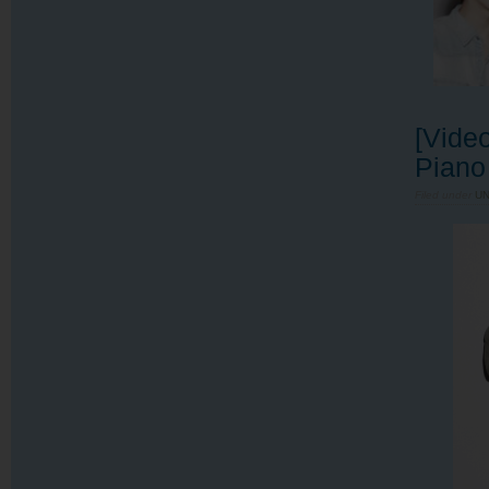
[Vide
Piano
Filed under
U