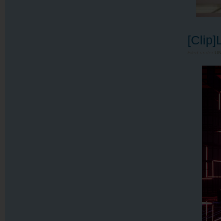
[Clip
Filed under
U