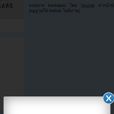
แปลจาก koreaboo โดย
Youzab
หากนำข่า
ที่นี่
อนุญาตให้ hotlink ไฟล์ภาพ)