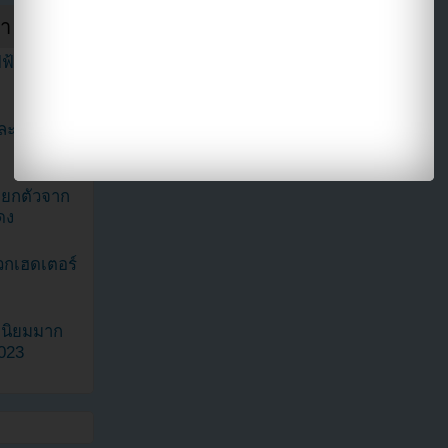
ำสัปดาห์
ฟ้าในวิดีโอ
ละมินะ
ะแยกตัวจาก
ดง
วกเฮดเตอร์
ามนิยมมาก
2023