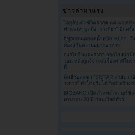
ข่าวล่ามาแรง
ไอยูอัปเดตชีวิตล่าสุด แต่เพลงป
ทำแฟนๆ พูดถึง “จางกีฮา” อีกครั้ง
อีซูฮยอนเผยลดน้ำหนัก 30 กก. ใน 
ต้องสู้กับความอยากอาหาร
กงฮโยจินและฮาฮ่า ออกโรงปกป้อ
วอน หลังถูกวิจารณ์เรื่องท่าทีใน
ตี้
คิมฮีชอลแซว “SISTAR สายบวกอั
วงการ” ทำโซยูรีบโต้ “อย่าสร้างข่
BIGBANG เปิดตัวแท่งไฟเวอร์ชั่
ครบรอบ 20 ปี ก่อนเวิลด์ทัวร์