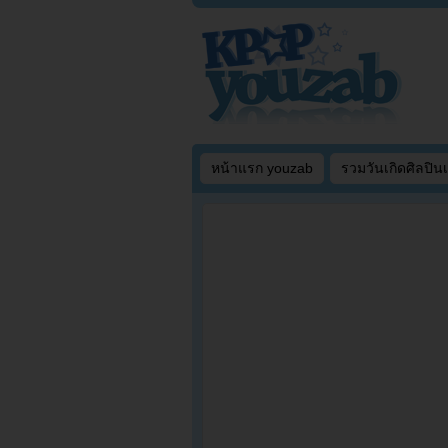
หน้าแรก youzab
รวมวันเกิดศิลปิน