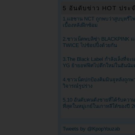
5 อันดับข่าว HOT ประจ
1.แฮชาน NCT ถูกพบว่าสูบบุหรี่ไฟ
เบื้องหลังฝึกซ้อม
2.ชาวเน็ตพบลิซ่า BLACKPINK แ
TWICE ไปช้อปปิ้งด้วยกัน
3.The Black Label กำลังเล็งที่จ
YG ย้ายอฟฟิศไปตึกใหม่ในฮันนัม
4.ชาวเน็ตปกป้องคิมมินจูหลังถูกพ
วิจารณ์รูปร่าง
5.10 อันดับคนดังชายที่ได้รับคว
ที่สุดในหมู่เกย์ในเกาหลีใต้ของปี 
Tweets by @KpopYouzab