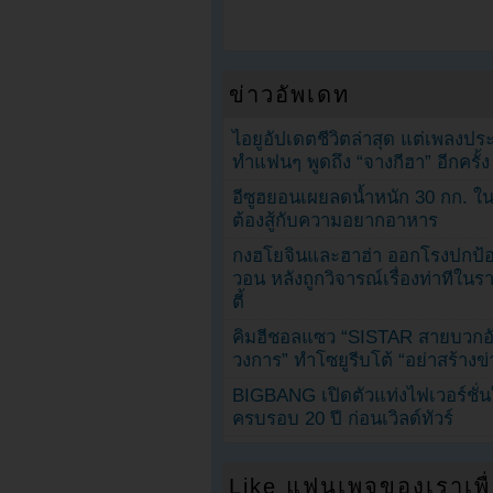
ข่าวอัพเดท
ไอยูอัปเดตชีวิตล่าสุด แต่เพลงป
ทำแฟนๆ พูดถึง “จางกีฮา” อีกครั้ง
อีซูฮยอนเผยลดน้ำหนัก 30 กก. ใน 
ต้องสู้กับความอยากอาหาร
กงฮโยจินและฮาฮ่า ออกโรงปกป้อ
วอน หลังถูกวิจารณ์เรื่องท่าทีใน
ตี้
คิมฮีชอลแซว “SISTAR สายบวกอั
วงการ” ทำโซยูรีบโต้ “อย่าสร้างข่
BIGBANG เปิดตัวแท่งไฟเวอร์ชั่
ครบรอบ 20 ปี ก่อนเวิลด์ทัวร์
Like แฟนเพจของเราเพื