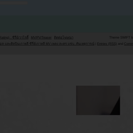
Rating) : ซีรี่ย์/วาไรตี้
MV/PV/Teaser
ติดต่อโฆษณา
Theme SWIFT 
ล และศิลปินเกาหลี ซีรี่ย์เกาหลี MV เพลง ละคร แซ่บ..ทันเหตุการณ์
|
Entries (RSS)
and
Comm