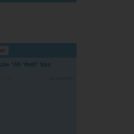
ษณา
และ “Ah Yeah” ของ
 4:46 AM
{
NO COMMENTS
}