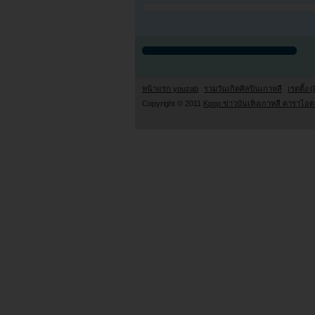
หน้าแรก youzab
รวมวันเกิดศิลปินเกาหลี
เรตติ้ง (
Copyright © 2011
Kpop ข่าวบันเทิงเกาหลี ดาราไอดอ