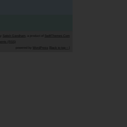
by
Satish Gandham
, a product of
SwiftThemes.Com
ents (RSS)
powered by
WordPress
[Back to top ↑ ]