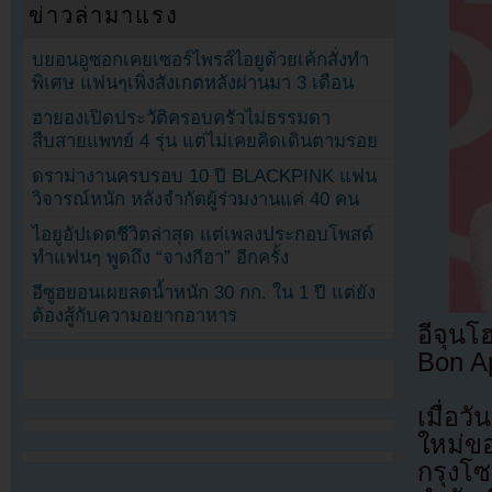
ข่าวล่ามาแรง
บยอนอูซอกเคยเซอร์ไพรส์ไอยูด้วยเค้กสั่งทำ
พิเศษ แฟนๆเพิ่งสังเกตหลังผ่านมา 3 เดือน
ฮายองเปิดประวัติครอบครัวไม่ธรรมดา
สืบสายแพทย์ 4 รุ่น แต่ไม่เคยคิดเดินตามรอย
ดราม่างานครบรอบ 10 ปี BLACKPINK แฟน
วิจารณ์หนัก หลังจำกัดผู้ร่วมงานแค่ 40 คน
ไอยูอัปเดตชีวิตล่าสุด แต่เพลงประกอบโพสต์
ทำแฟนๆ พูดถึง “จางกีฮา” อีกครั้ง
อีซูฮยอนเผยลดน้ำหนัก 30 กก. ใน 1 ปี แต่ยัง
ต้องสู้กับความอยากอาหาร
อีจุนโ
Bon Ap
เมื่อว
ใหม่ขอ
กรุงโซ