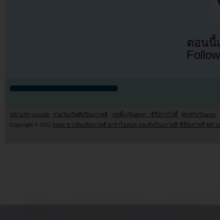
ตอนนี
Follow
หน้าแรก youzab
รวมวันเกิดศิลปินเกาหลี
เรตติ้ง (Rating) : ซีรี่ย์/วาไรตี้
MV/PV/Teaser
Copyright © 2011
Kpop ข่าวบันเทิงเกาหลี ดาราไอดอล และศิลปินเกาหลี ซีรี่ย์เกาหลี MV เ