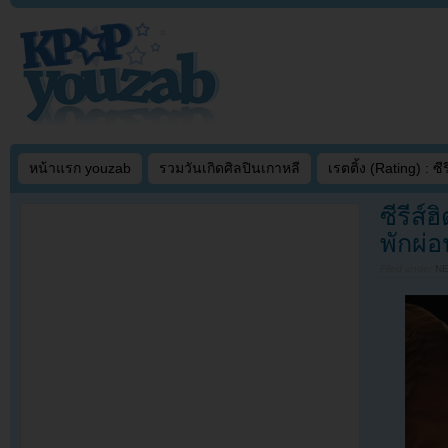
หน้าแรก youzab
รวมวันเกิดศิลปินเกาหลี
เรตติ้ง (Rating) : ซีรี
ซีรีส์
พักผ่
Filed under
N