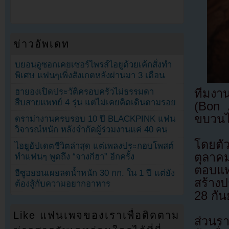
ข่าวอัพเดท
บยอนอูซอกเคยเซอร์ไพรส์ไอยูด้วยเค้กสั่งทำ
พิเศษ แฟนๆเพิ่งสังเกตหลังผ่านมา 3 เดือน
ฮายองเปิดประวัติครอบครัวไม่ธรรมดา
ทีมงาน
สืบสายแพทย์ 4 รุ่น แต่ไม่เคยคิดเดินตามรอย
(Bon 
ขบวนไ
ดราม่างานครบรอบ 10 ปี BLACKPINK แฟน
วิจารณ์หนัก หลังจำกัดผู้ร่วมงานแค่ 40 คน
โดยตั
ไอยูอัปเดตชีวิตล่าสุด แต่เพลงประกอบโพสต์
ตุลาคม
ทำแฟนๆ พูดถึง “จางกีฮา” อีกครั้ง
ตอบแท
อีซูฮยอนเผยลดน้ำหนัก 30 กก. ใน 1 ปี แต่ยัง
สร้างป
ต้องสู้กับความอยากอาหาร
28 กัน
Like แฟนเพจของเราเพื่อติดตาม
ส่วนรา