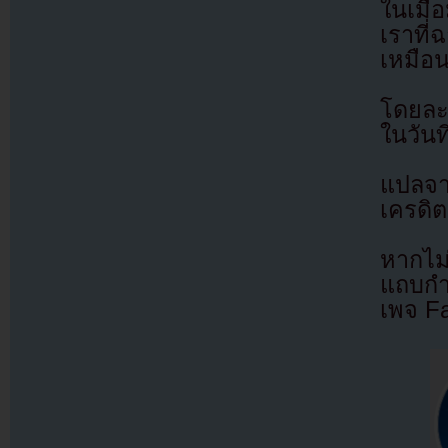
ในเมื
เราที่
เหมือน
โดยละ
ในวันท
แปลจ
เครดิต
หากไม
แถบกำล
เพจ F