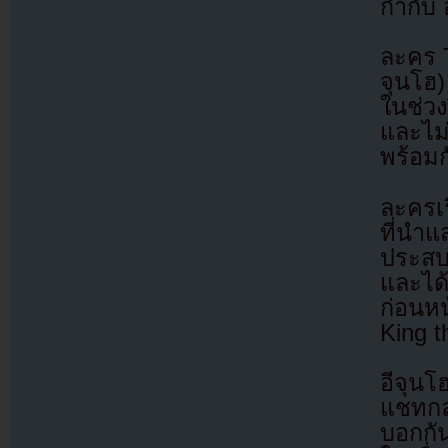
กำกับ 
ละคร T
จุนโฮ)
ในช่วง
และไม
พร้อมกั
ละครเร
ที่นำ
ประสบ
และได
ก่อนห
King t
อีจุนโ
แชทกล
บอกกั