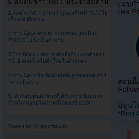
5 อันดับข่าว HOT ประจำสัปดาห์
แถบกำล
เพจ F
1.แฮชาน NCT ถูกพบว่าสูบบุหรี่ไฟฟ้าในวิดีโอ
เบื้องหลังฝึกซ้อม
2.ชาวเน็ตพบลิซ่า BLACKPINK และมินะ
TWICE ไปช้อปปิ้งด้วยกัน
3.The Black Label กำลังเล็งที่จะแยกตัวจาก
YG ย้ายอฟฟิศไปตึกใหม่ในฮันนัมดง
4.ชาวเน็ตปกป้องคิมมินจูหลังถูกพวกเฮดเตอร์
ตอนนี
วิจารณ์รูปร่าง
Follow
5.10 อันดับคนดังชายที่ได้รับความนิยมมาก
ที่สุดในหมู่เกย์ในเกาหลีใต้ของปี 2023
อีจุน
“Bon A
Filed under
N
Tweets by @KpopYouzab