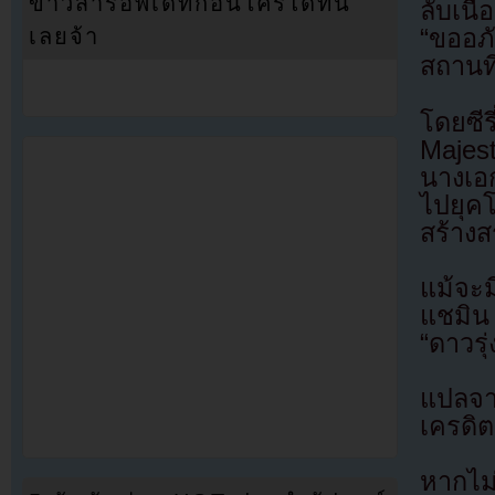
ข่าวสารอัพเดทก่อนใครได้ที่นี่
ลับเนื
เลยจ้า
“ขออภั
สถานที
โดยซี
Majes
นางเอก
ไปยุค
สร้างส
แม้จะม
แชมิน 
“ดาวรุ
แปลจ
เครดิต
หากไม