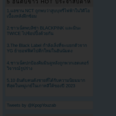
5 อันดับข่าว HOT ประจำสัปดาห์
1.แฮชาน NCT ถูกพบว่าสูบบุหรี่ไฟฟ้าในวิดีโอ
เบื้องหลังฝึกซ้อม
2.ชาวเน็ตพบลิซ่า BLACKPINK และมินะ
TWICE ไปช้อปปิ้งด้วยกัน
3.The Black Label กำลังเล็งที่จะแยกตัวจาก
YG ย้ายอฟฟิศไปตึกใหม่ในฮันนัมดง
4.ชาวเน็ตปกป้องคิมมินจูหลังถูกพวกเฮดเตอร์
วิจารณ์รูปร่าง
5.10 อันดับคนดังชายที่ได้รับความนิยมมาก
ที่สุดในหมู่เกย์ในเกาหลีใต้ของปี 2023
Tweets by @KpopYouzab